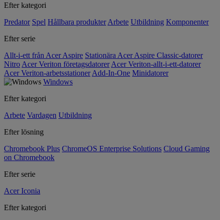
Efter kategori
Predator
Spel
Hållbara produkter
Arbete
Utbildning
Komponenter
Efter serie
Allt-i-ett från Acer Aspire
Stationära Acer Aspire Classic-datorer
Nitro
Acer Veriton företagsdatorer
Acer Veriton-allt-i-ett-datorer
Acer Veriton-arbetsstationer
Add-In-One
Minidatorer
Windows
Efter kategori
Arbete
Vardagen
Utbildning
Efter lösning
Chromebook Plus
ChromeOS Enterprise Solutions
Cloud Gaming
on Chromebook
Efter serie
Acer Iconia
Efter kategori