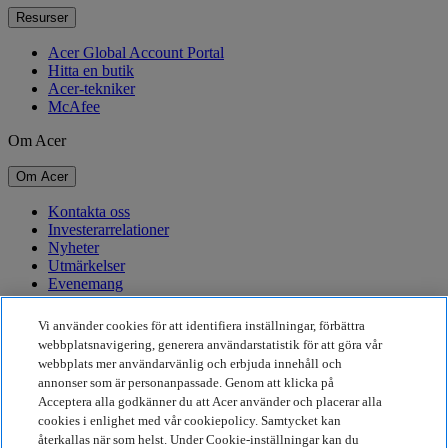
Resurser
Acer Global Account Portal
Hitta en butik
Acer-tekniker
McAfee
Om Acer
Om Acer
Kontakta oss
Investerarrelationer
Nyheter
Utmärkelser
Evenemang
Hållbarhet
Vi använder cookies för att identifiera inställningar, förbättra
webbplatsnavigering, generera användarstatistik för att göra vår
Hållbarhet
webbplats mer användarvänlig och erbjuda innehåll och
annonser som är personanpassade. Genom att klicka på
Företagets sociala ansvar
Acceptera alla godkänner du att Acer använder och placerar alla
Produktens koldioxidutsläpp
cookies i enlighet med vår cookiepolicy. Samtycket kan
Project Humanity
återkallas när som helst. Under Cookie-inställningar kan du
Earthion