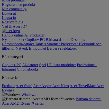
Mina produkter
Registrera en produkt
Min community
Logga ut
Logga in
Registrera dig
Vad är Acer ID?
Handla online
AI
Produkter
Nya produkter
Copilot+ PC
Bärbara datorer
Desktops
Chromebook-datorer
Tablets
Skärmar
Projektorer
Elektronik och
tillbehör
Nätverk
E-mobilitet
Bärbara speldatorer
Efter kategori
Copilot+ PC
AI-datorer
Spel
Hållbara produkter
Professionell
Inlärning
Chromebooks
Efter serie
Predator
Acer Swift
Acer Aspire
Acer Nitro
Acer TravelMate
Acer
Extensa
Windows
Bärbara datorer i
Acer AMD Ryzen™-serien