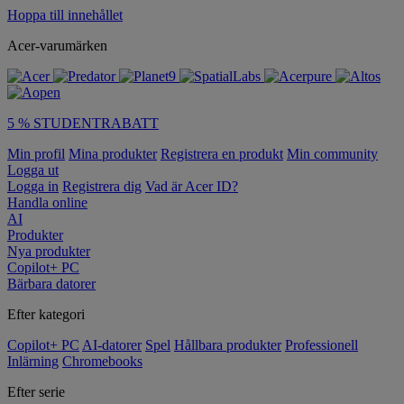
Hoppa till innehållet
Acer-varumärken
5 % STUDENTRABATT
Min profil
Mina produkter
Registrera en produkt
Min community
Logga ut
Logga in
Registrera dig
Vad är Acer ID?
Handla online
AI
Produkter
Nya produkter
Copilot+ PC
Bärbara datorer
Efter kategori
Copilot+ PC
AI-datorer
Spel
Hållbara produkter
Professionell
Inlärning
Chromebooks
Efter serie