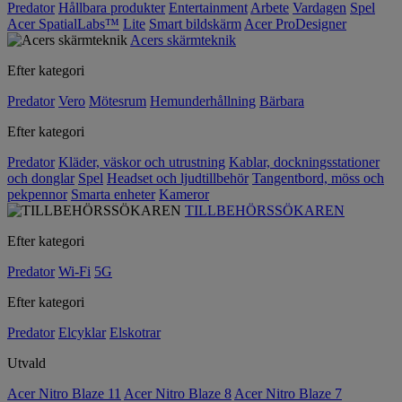
Predator
Hållbara produkter
Entertainment
Arbete
Vardagen
Spel
Acer SpatialLabs™
Lite
Smart bildskärm
Acer ProDesigner
Acers skärmteknik
Efter kategori
Predator
Vero
Mötesrum
Hemunderhållning
Bärbara
Efter kategori
Predator
Kläder, väskor och utrustning
Kablar, dockningsstationer
och donglar
Spel
Headset och ljudtillbehör
Tangentbord, möss och
pekpennor
Smarta enheter
Kameror
TILLBEHÖRSSÖKAREN
Efter kategori
Predator
Wi-Fi
5G
Efter kategori
Predator
Elcyklar
Elskotrar
Utvald
Acer Nitro Blaze 11
Acer Nitro Blaze 8
Acer Nitro Blaze 7