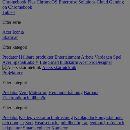
Chromebook Plus
ChromeOS Enterprise Solutions
Cloud Gaming
on Chromebook
Tablets
Efter serie
Acer Iconia
Skärmar
Efter kategori
Predator
Hållbara produkter
Entertainment
Arbete
Vardagen
Spel
Acer SpatialLabs™
Lite
Smart bildskärm
Acer ProDesigner
Acers skärmteknik
Projektorer
Efter kategori
Predator
Vero
Mötesrum
Hemunderhållning
Bärbara
Elektronik och tillbehör
Efter kategori
Predator
Kläder, väskor och utrustning
Kablar, dockningsstationer
och donglar
Spel
Headset och ljudtillbehör
Tangentbord, möss och
pekpennor
Smarta enheter
Kameror