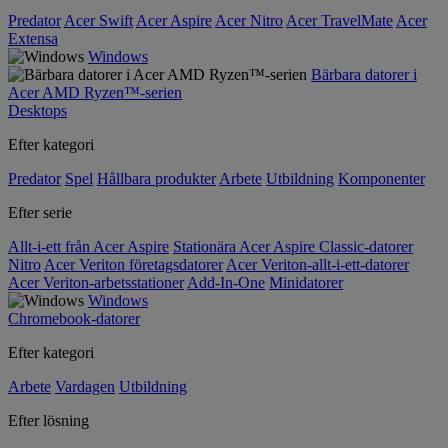
Predator
Acer Swift
Acer Aspire
Acer Nitro
Acer TravelMate
Acer
Extensa
Windows
Bärbara datorer i
Acer AMD Ryzen™-serien
Desktops
Efter kategori
Predator
Spel
Hållbara produkter
Arbete
Utbildning
Komponenter
Efter serie
Allt-i-ett från Acer Aspire
Stationära Acer Aspire Classic-datorer
Nitro
Acer Veriton företagsdatorer
Acer Veriton-allt-i-ett-datorer
Acer Veriton-arbetsstationer
Add-In-One
Minidatorer
Windows
Chromebook-datorer
Efter kategori
Arbete
Vardagen
Utbildning
Efter lösning