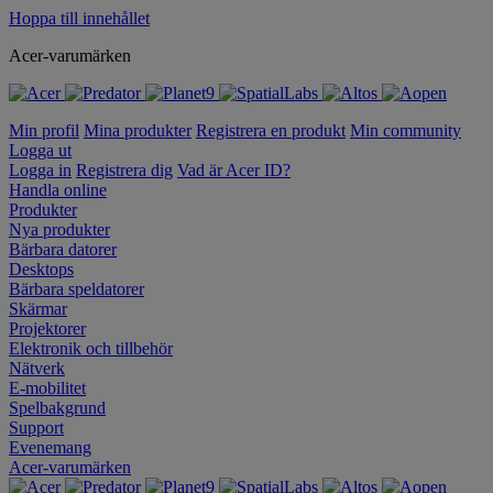
Hoppa till innehållet
Acer-varumärken
Min profil
Mina produkter
Registrera en produkt
Min community
Logga ut
Logga in
Registrera dig
Vad är Acer ID?
Handla online
Produkter
Nya produkter
Bärbara datorer
Desktops
Bärbara speldatorer
Skärmar
Projektorer
Elektronik och tillbehör
Nätverk
E-mobilitet
Spelbakgrund
Support
Evenemang
Acer-varumärken