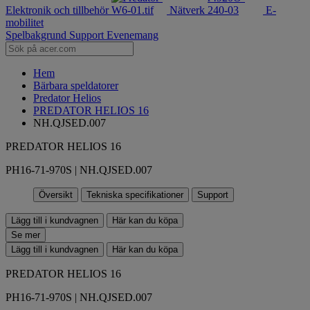
Elektronik och tillbehör
Nätverk
E-
mobilitet
Spelbakgrund
Support
Evenemang
Hem
Bärbara speldatorer
Predator Helios
PREDATOR HELIOS 16
NH.QJSED.007
PREDATOR HELIOS 16
PH16-71-970S | NH.QJSED.007
Översikt
Tekniska specifikationer
Support
Lägg till i kundvagnen
Här kan du köpa
Se mer
Lägg till i kundvagnen
Här kan du köpa
PREDATOR HELIOS 16
PH16-71-970S | NH.QJSED.007