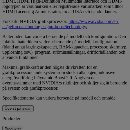
HDMI, HDMI High-Definition Multimedia Interface och HDMI-
logotypen är varumärken eller registrerade varumärken som tillhör
HDMI Licensing Administrator, Inc. I USA och i andra länder.
Förstärkt NVIDIA-grafikprocessor:
https://www.nvidia.com/en-
us/geforce/technologies/gpu-boost/technology/
Batteritiden kan variera beroende på modell och konfiguration. Den
faktiska batteritiden varierar beroende på modell, konfiguration
(bland annat lagringskapacitet, RAM-kapacitet, processor, skärmtyp,
upplösning osv.), program, ströminställningar, driftförhållanden och
använda funktioner.
Maximal grafikkraft är den högsta drivkraften för en
grafikprocessors undersystem som stöds i alla lägen, inklusive
energiöverföring i Dynamic Boost 2.0. Angiven data
överensstämmer med NVIDIA:s riktlinjer och skiljer sig åt beroende
på system och grafikprocessor.
Specifikationerna kan variera beroende på modell och område.
Överst på sidan
Produkter
Produkter