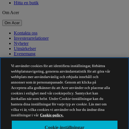
Hitta en butik
Om Acer
Om Acer
Kontakta oss
Investerarrelationer
Nyheter
Utmärkelser
Evenemang
Hållbarhet
Vi använder cookies för att identifiera inställningar, förbättra
webbplatsnavigering, generera användarstatistik för att göra vår
Hållbarhet
webbplats mer användarvänlig och erbjuda innehåll och
annonser som är personanpassade. Genom att klicka på
Företagets sociala ansvar
Acceptera alla godkänner du att Acer använder och placerar alla
Produktens koldioxidutsläpp
cookies i enlighet med vår cookiepolicy. Samtycket kan
Project Humanity
återkallas när som helst. Under Cookie-inställningar kan du
Earthion
hantera dina inställningar för varje typ av cookie. Läs mer om
Integritetspolicy
vilka vi är, vilka cookies vi använder och hur du ändrar dina
Cookiepolicy
inställningar i vår
Cookie-policy.
Juridisk information
Ytterligare juridisk information
Cookie-inställningar