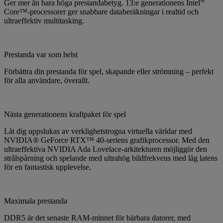
®
Ger mer än bara höga prestandabetyg. 13:e generationens Intel
Core™-processorer ger snabbare databeräkningar i realtid och
ultraeffektiv multitasking.
Prestanda var som helst
Förbättra din prestanda för spel, skapande eller strömning – perfekt
för alla användare, överallt.
Nästa generationens kraftpaket för spel
Låt dig uppslukas av verklighetstrogna virtuella världar med
NVIDIA® GeForce RTX™ 40-seriens grafikprocessor. Med den
ultraeffektiva NVIDIA Ada Lovelace-arkitekturen möjliggör den
strålspårning och spelande med ultrahög bildfrekvens med låg latens
för en fantastisk upplevelse.
Maximala prestanda
DDR5 är det senaste RAM-minnet för bärbara datorer, med