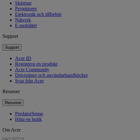
Skärmar
Projektorer
Elektronik och tillbehör
Nätverk
E-mobilitet
Support
Support
Acer ID
Registrera en produkt
Acer Community
Drivrutiner och användarhandböcker
Svar från Acer
Resurser
Resurser
PredatorSense
Hitta en butik
Om Acer