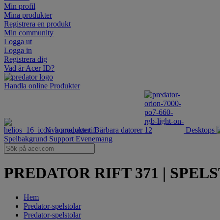
Min profil
Mina produkter
Registrera en produkt
Min community
Logga ut
Logga in
Registrera dig
Vad är Acer ID?
Handla online
Produkter
Nya produkter
Bärbara datorer
Desktops
Spelbakgrund
Support
Evenemang
PREDATOR RIFT 371 | SPELSTOL
Hem
Predator-spelstolar
Predator-spelstolar