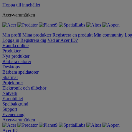
Hoppa till innehållet
Acer-varumärken
Min profil
Mina produkter
Registrera en produkt
Min community
Log
Logga in
Registrera dig
Vad är Acer ID?
Handla online
Produkter
Nya produkter
Bärbara datorer
Desktops
Bärbara speldatorer
Skärmar
Projektorer
Elektronik och tillbehör
Nätverk
E-mobilitet
Spelbakgrund
Support
Evenemang
Acer-varumärken
Acer ID