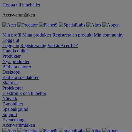
Hoppa till innehållet
Acer-varumärken
Min profil
Mina produkter
Registrera en produkt
Min community
Logga ut
Logga in
Registrera dig
Vad är Acer ID?
Handla online
Produkter
Nya produkter
Bärbara datorer
Desktops
Bärbara speldatorer
Skärmar
Projektorer
Elektronik och tillbehör
Nätverk
E-mobilitet
Spelbakgrund
Support
Evenemang
Acer-varumärken