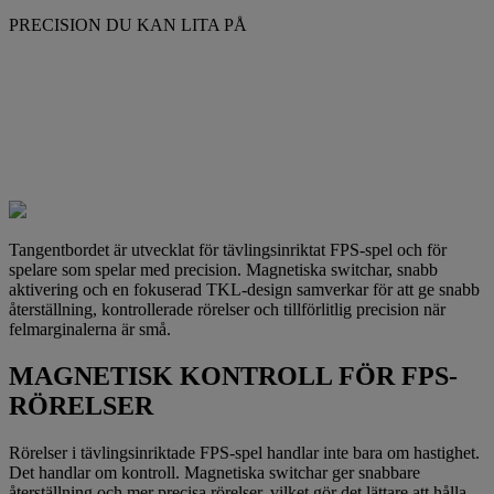
PRECISION DU KAN LITA PÅ
Tangentbordet är utvecklat för tävlingsinriktat FPS-spel och för
spelare som spelar med precision. Magnetiska switchar, snabb
aktivering och en fokuserad TKL-design samverkar för att ge snabb
återställning, kontrollerade rörelser och tillförlitlig precision när
felmarginalerna är små.
MAGNETISK KONTROLL FÖR FPS-
RÖRELSER
Rörelser i tävlingsinriktade FPS-spel handlar inte bara om hastighet.
Det handlar om kontroll. Magnetiska switchar ger snabbare
återställning och mer precisa rörelser, vilket gör det lättare att hålla