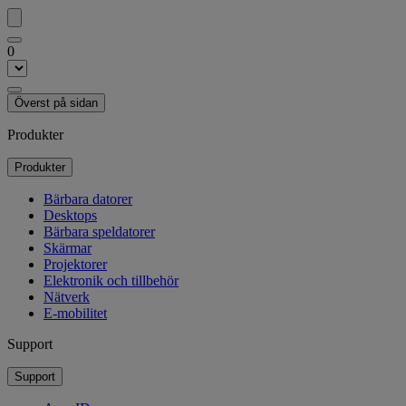
0
Överst på sidan
Produkter
Produkter
Bärbara datorer
Desktops
Bärbara speldatorer
Skärmar
Projektorer
Elektronik och tillbehör
Nätverk
E-mobilitet
Support
Support