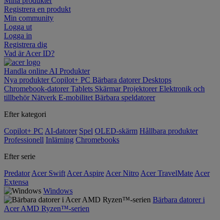
Mina produkter
Registrera en produkt
Min community
Logga ut
Logga in
Registrera dig
Vad är Acer ID?
Handla online
AI
Produkter
Nya produkter
Copilot+ PC
Bärbara datorer
Desktops
Chromebook-datorer
Tablets
Skärmar
Projektorer
Elektronik och
tillbehör
Nätverk
E-mobilitet
Bärbara speldatorer
Efter kategori
Copilot+ PC
AI-datorer
Spel
OLED-skärm
Hållbara produkter
Professionell
Inlärning
Chromebooks
Efter serie
Predator
Acer Swift
Acer Aspire
Acer Nitro
Acer TravelMate
Acer
Extensa
Windows
Bärbara datorer i
Acer AMD Ryzen™-serien