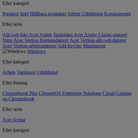
Efter kategori
Predator
Spel
Hållbara produkter
Arbete
Utbildning
Komponenter
Efter serie
Allt-i-ett från Acer Aspire
Stationära Acer Aspire Classic-datorer
Nitro
Acer Veriton företagsdatorer
Acer Veriton-allt-i-ett-datorer
Acer Veriton-arbetsstationer
Add-In-One
Minidatorer
Windows
Efter kategori
Arbete
Vardagen
Utbildning
Efter lösning
Chromebook Plus
ChromeOS Enterprise Solutions
Cloud Gaming
on Chromebook
Efter serie
Acer Iconia
Efter kategori