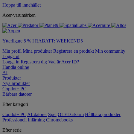
Hoppa till innehållet
Acer-varumärken
Ytterligare 5 % I RABATT: WEEKEND5
Min profil
Mina produkter
Registrera en produkt
Min community
Logga ut
Logga in
Registrera dig
Vad är Acer ID?
Handla online
AI
Produkter
Nya produkter
Copilot+ PC
Bärbara datorer
Efter kategori
Copilot+ PC
AI-datorer
Spel
OLED-skärm
Hållbara produkter
Professionell
Inlärning
Chromebooks
Efter serie