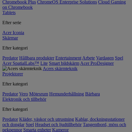
Chromebook Plus
ChromeOS Enterprise Solutions
Cloud Gaming
on Chromebook
Tablets
Efter serie
Acer Iconia
Skärmar
Efter kategori
Predator
Hållbara produkter
Entertainment
Arbete
Vardagen
Spel
Acer SpatialLabs™
Lite
Smart bildskärm
Acer ProDesigner
Acers skärmteknik
Projektorer
Efter kategori
Predator
Vero
Mötesrum
Hemunderhållning
Bärbara
Elektronik och tillbehör
Efter kategori
Predator
Kläder, väskor och utrustning
Kablar, dockningsstationer
och donglar
Spel
Headset och ljudtillbehör
Tangentbord, möss och
pekpennor
Smarta enheter
Kameror