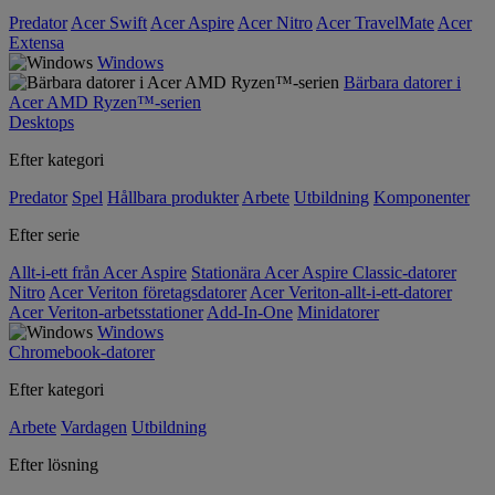
Predator
Acer Swift
Acer Aspire
Acer Nitro
Acer TravelMate
Acer
Extensa
Windows
Bärbara datorer i
Acer AMD Ryzen™-serien
Desktops
Efter kategori
Predator
Spel
Hållbara produkter
Arbete
Utbildning
Komponenter
Efter serie
Allt-i-ett från Acer Aspire
Stationära Acer Aspire Classic-datorer
Nitro
Acer Veriton företagsdatorer
Acer Veriton-allt-i-ett-datorer
Acer Veriton-arbetsstationer
Add-In-One
Minidatorer
Windows
Chromebook-datorer
Efter kategori
Arbete
Vardagen
Utbildning
Efter lösning