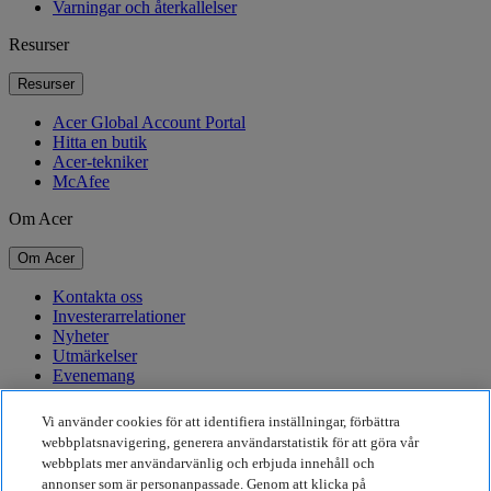
Varningar och återkallelser
Resurser
Resurser
Acer Global Account Portal
Hitta en butik
Acer-tekniker
McAfee
Om Acer
Om Acer
Kontakta oss
Investerarrelationer
Nyheter
Utmärkelser
Evenemang
Hållbarhet
Vi använder cookies för att identifiera inställningar, förbättra
webbplatsnavigering, generera användarstatistik för att göra vår
Hållbarhet
webbplats mer användarvänlig och erbjuda innehåll och
annonser som är personanpassade. Genom att klicka på
Företagets sociala ansvar