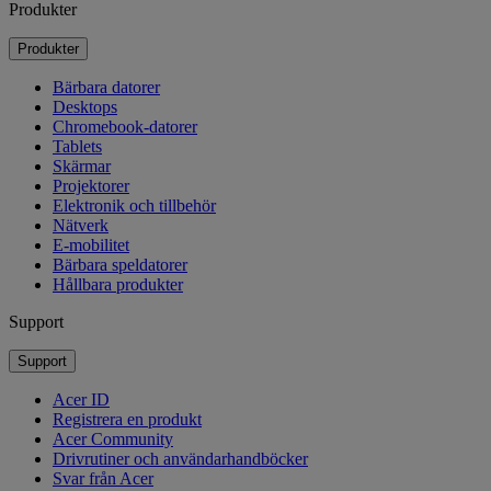
Produkter
Produkter
Bärbara datorer
Desktops
Chromebook-datorer
Tablets
Skärmar
Projektorer
Elektronik och tillbehör
Nätverk
E-mobilitet
Bärbara speldatorer
Hållbara produkter
Support
Support
Acer ID
Registrera en produkt
Acer Community
Drivrutiner och användarhandböcker
Svar från Acer