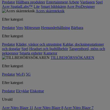
Predator
Hållbara produkter
Entertainment
Arbete
Vardagen
Spel
Acer SpatialLabs™
Lite
Smart bildskärm
Acer ProDesigner
Acers skärmteknik
Efter kategori
Predator
Vero
Mötesrum
Hemunderhållning
Bärbara
Efter kategori
Predator
Kläder, väskor och utrustning
Kablar, dockningsstationer
och donglar
Spel
Headset och ljudtillbehör
Tangentbord, möss och
pekpennor
Smarta enheter
Kameror
TILLBEHÖRSSÖKAREN
Efter kategori
Predator
Wi-Fi
5G
Efter kategori
Predator
Elcyklar
Elskotrar
Utvald
Acer Nitro Blaze 11
Acer Nitro Blaze 8
Acer Nitro Blaze 7