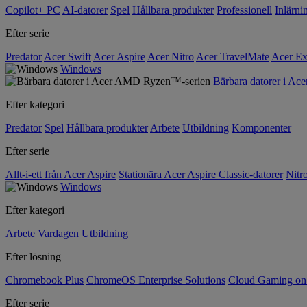
Copilot+ PC
AI-datorer
Spel
Hållbara produkter
Professionell
Inlärni
Efter serie
Predator
Acer Swift
Acer Aspire
Acer Nitro
Acer TravelMate
Acer Ex
Windows
Bärbara datorer i A
Efter kategori
Predator
Spel
Hållbara produkter
Arbete
Utbildning
Komponenter
Efter serie
Allt-i-ett från Acer Aspire
Stationära Acer Aspire Classic-datorer
Nitr
Windows
Efter kategori
Arbete
Vardagen
Utbildning
Efter lösning
Chromebook Plus
ChromeOS Enterprise Solutions
Cloud Gaming o
Efter serie