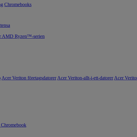
ng
Chromebooks
tensa
cer AMD Ryzen™-serien
o
Acer Veriton företagsdatorer
Acer Veriton-allt-i-ett-datorer
Acer Verito
n Chromebook