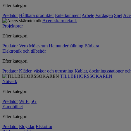
Efter kategori
Predator
Hållbara produkter
Entertainment
Arbete
Vardagen
Spel
Ace
Acers skärmteknik
Projektorer
Efter kategori
Predator
Vero
Mötesrum
Hemunderhållning
Bärbara
Elektronik och tillbehör
Efter kategori
Predator
Kläder, väskor och utrustning
Kablar, dockningsstationer oc
TILLBEHÖRSSÖKAREN
Nätverk
Efter kategori
Predator
Wi-Fi
5G
E-mobilitet
Efter kategori
Predator
Elcyklar
Elskotrar