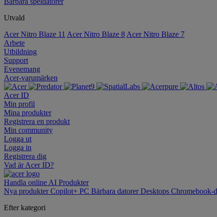
Bärbara speldatorer
Utvald
Acer Nitro Blaze 11
Acer Nitro Blaze 8
Acer Nitro Blaze 7
Arbete
Utbildning
Support
Evenemang
Acer-varumärken
Acer ID
Min profil
Mina produkter
Registrera en produkt
Min community
Logga ut
Logga in
Registrera dig
Vad är Acer ID?
Handla online
AI
Produkter
Nya produkter
Copilot+ PC
Bärbara datorer
Desktops
Chromebook-d
Efter kategori