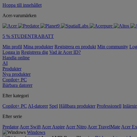
Hoppa till innehållet
Acer-varumärken
5 % STUDENTRABATT
Min profil
Mina produkter
Registrera en produkt
Min community
Log
Logga in
Registrera dig
Vad är Acer ID?
Handla online
AI
Produkter
Nya produkter
Copilot+ PC
Bärbara datorer
Efter kategori
Copilot+ PC
AI-datorer
Spel
Hållbara produkter
Professionell
Inlärni
Efter serie
Predator
Acer Swift
Acer Aspire
Acer Nitro
Acer TravelMate
Acer Ex
Windows