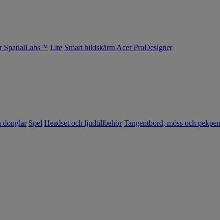
r SpatialLabs™
Lite
Smart bildskärm
Acer ProDesigner
h donglar
Spel
Headset och ljudtillbehör
Tangentbord, möss och pekpe