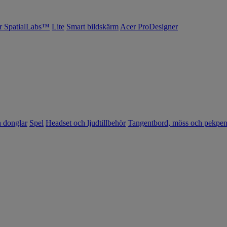
r SpatialLabs™
Lite
Smart bildskärm
Acer ProDesigner
h donglar
Spel
Headset och ljudtillbehör
Tangentbord, möss och pekpe