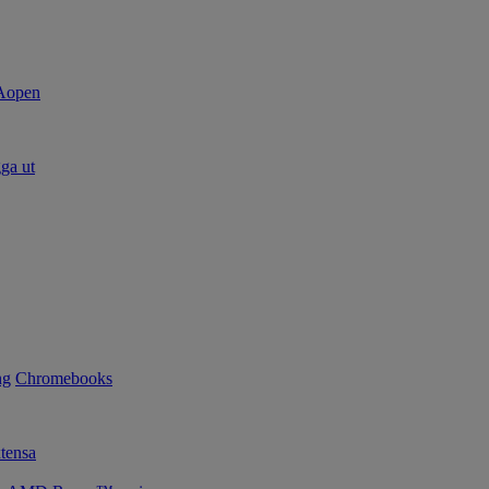
ga ut
ng
Chromebooks
tensa