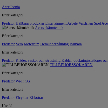
Acer Iconia
Efter kategori
Predator
Hållbara produkter
Entertainment
Arbete
Vardagen
Spel
Ace
Acers skärmteknik
Efter kategori
Predator
Vero
Mötesrum
Hemunderhållning
Bärbara
Efter kategori
Predator
Kläder, väskor och utrustning
Kablar, dockningsstationer oc
TILLBEHÖRSSÖKAREN
Efter kategori
Predator
Wi-Fi
5G
Efter kategori
Predator
Elcyklar
Elskotrar
Utvald