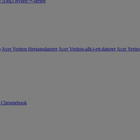
cer AMD Ryzen™-serien
o
Acer Veriton företagsdatorer
Acer Veriton-allt-i-ett-datorer
Acer Verito
n Chromebook