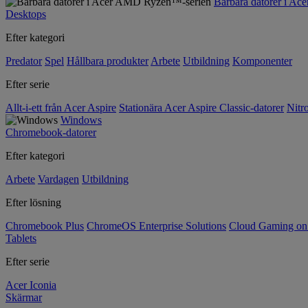
Bärbara datorer i A
Desktops
Efter kategori
Predator
Spel
Hållbara produkter
Arbete
Utbildning
Komponenter
Efter serie
Allt-i-ett från Acer Aspire
Stationära Acer Aspire Classic-datorer
Nitr
Windows
Chromebook-datorer
Efter kategori
Arbete
Vardagen
Utbildning
Efter lösning
Chromebook Plus
ChromeOS Enterprise Solutions
Cloud Gaming o
Tablets
Efter serie
Acer Iconia
Skärmar