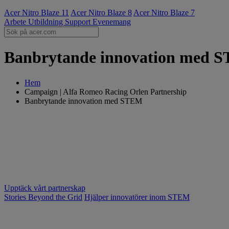
Acer Nitro Blaze 11
Acer Nitro Blaze 8
Acer Nitro Blaze 7
Arbete
Utbildning
Support
Evenemang
Banbrytande innovation med S
Hem
Campaign | Alfa Romeo Racing Orlen Partnership
Banbrytande innovation med STEM
Upptäck vårt partnerskap
Stories Beyond the Grid
Hjälper innovatörer inom STEM