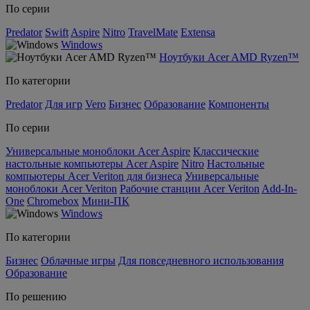
По серии
Predator
Swift
Aspire
Nitro
TravelMate
Extensa
Windows
Ноутбуки Acer AMD Ryzen™
По категории
Predator
Для игр
Vero
Бизнес
Образование
Компоненты
По серии
Универсальные моноблоки Acer Aspire
Классические
настольные компьютеры Acer Aspire
Nitro
Настольные
компьютеры Acer Veriton для бизнеса
Универсальные
моноблоки Acer Veriton
Рабочие станции Acer Veriton
Add-In-
One
Chromebox
Мини-ПК
Windows
По категории
Бизнес
Облачные игры
Для повседневного использования
Образование
По решению