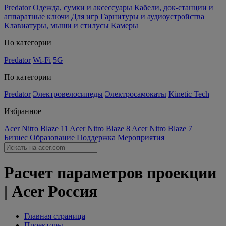
Predator
Одежда, сумки и аксессуары
Кабели, док-станции и
аппаратные ключи
Для игр
Гарнитуры и аудиоустройства
Клавиатуры, мыши и стилусы
Камеры
По категории
Predator
Wi-Fi
5G
По категории
Predator
Электровелосипеды
Электросамокаты
Kinetic Tech
Избранное
Acer Nitro Blaze 11
Acer Nitro Blaze 8
Acer Nitro Blaze 7
Бизнес
Образование
Поддержка
Мероприятия
Расчет параметров проекции
| Acer Россия
Главная страница
Проекторы