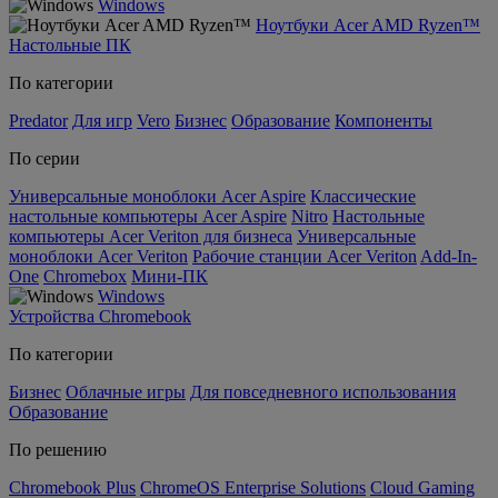
Windows
Ноутбуки Acer AMD Ryzen™
Настольные ПК
По категории
Predator
Для игр
Vero
Бизнес
Образование
Компоненты
По серии
Универсальные моноблоки Acer Aspire
Классические
настольные компьютеры Acer Aspire
Nitro
Настольные
компьютеры Acer Veriton для бизнеса
Универсальные
моноблоки Acer Veriton
Рабочие станции Acer Veriton
Add-In-
One
Chromebox
Мини-ПК
Windows
Устройства Chromebook
По категории
Бизнес
Облачные игры
Для повседневного использования
Образование
По решению
Chromebook Plus
ChromeOS Enterprise Solutions
Cloud Gaming