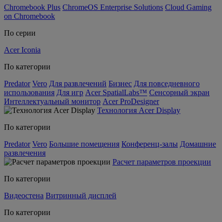
Chromebook Plus
ChromeOS Enterprise Solutions
Cloud Gaming
on Chromebook
По серии
Acer Iconia
По категории
Predator
Vero
Для развлечений
Бизнес
Для повседневного
использования
Для игр
Acer SpatialLabs™
Сенсорный экран
Интеллектуальный монитор
Acer ProDesigner
Технология Acer Display
По категории
Predator
Vero
Большие помещения
Конференц-залы
Домашние
развлечения
Расчет параметров проекции
По категории
Видеостена
Витринный дисплей
По категории