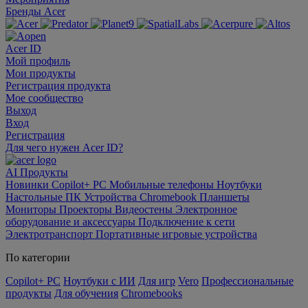
Бренды Acer
Acer ID
Мой профиль
Мои продукты
Регистрация продукта
Мое сообщество
Выход
Вход
Регистрация
Для чего нужен Acer ID?
AI
Продукты
Новинки
Copilot+ PC
Мобильные телефоны
Ноутбуки
Настольные ПК
Устройства Chromebook
Планшеты
Мониторы
Проекторы
Видеостены
Электронное
оборудование и аксессуары
Подключение к сети
Электротранспорт
Портативные игровые устройства
По категории
Copilot+ PC
Ноутбуки с ИИ
Для игр
Vero
Профессиональные
продукты
Для обучения
Chromebooks