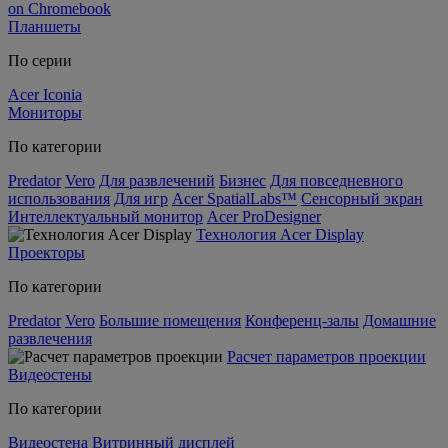
on Chromebook
Планшеты
По серии
Acer Iconia
Мониторы
По категории
Predator
Vero
Для развлечений
Бизнес
Для повседневного
использования
Для игр
Acer SpatialLabs™
Сенсорный экран
Интеллектуальный монитор
Acer ProDesigner
Технология Acer Display
Проекторы
По категории
Predator
Vero
Большие помещения
Конференц-залы
Домашние
развлечения
Расчет параметров проекции
Видеостены
По категории
Видеостена
Витринный дисплей