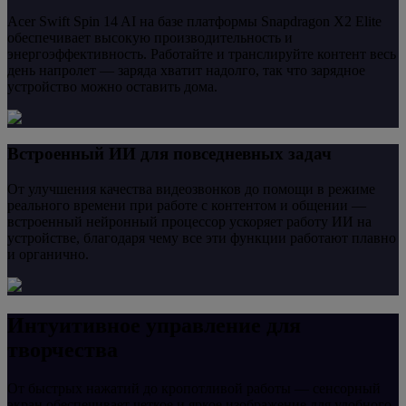
Acer Swift Spin 14 AI на базе платформы Snapdragon X2 Elite
обеспечивает высокую производительность и
энергоэффективность. Работайте и транслируйте контент весь
день напролет — заряда хватит надолго, так что зарядное
устройство можно оставить дома.
Встроенный ИИ для повседневных задач
От улучшения качества видеозвонков до помощи в режиме
реального времени при работе с контентом и общении —
встроенный нейронный процессор ускоряет работу ИИ на
устройстве, благодаря чему все эти функции работают плавно
и органично.
Интуитивное управление для
творчества
От быстрых нажатий до кропотливой работы — сенсорный
экран обеспечивает четкое и яркое изображение для удобного