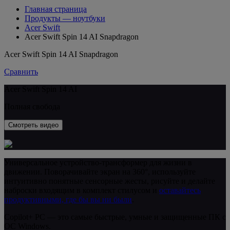
Главная страница
Продукты — ноутбуки
Acer Swift
Acer Swift Spin 14 AI Snapdragon
Acer Swift Spin 14 AI Snapdragon
Сравнить
Acer Swift Spin 14 AI
Полная свобода
Смотреть видео
Универсальное устройство-трансформер для жизни в
движении. Поворачивайте экран на 360°, используйте
интуитивно понятные сенсорные жесты, рисуйте и делайте
наброски входящим в комплект стилусом и
оставайтесь
продуктивными, где бы вы ни были
.
Copilot+ PC — это самые быстрые, умные и защищенные ПК с
ОС Windows.