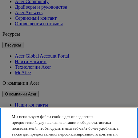
Acer Community
Драйверы и руководства
Acer Answers
Сервисный контакт
Оповещения и отзывы
Ресурсы
Ресурсы
Acer Global Account Portal
Найти магазин
Технологии Acer
McAfee
О компании Acer
О компании Acer
Наши контакты
Связь с инвесторами
Для прессы
Мы используем файлы cookie для определения
Награды
предпочтений, улучшения навигации и сбора статистики
Мероприятия
пользователей, чтобы сделать наш веб-сайт более удобным, а
также для предоставления персонализированного контента и
Принципы устойчивого развития