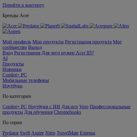
Перейти к контенту
Бренды Acer
Мой профиль
Мои продукты
Регистрация продукта
Мое
сообщество
Выход
Вход
Регистрация
Для чего нужен Acer ID?
AI
Продукты
Новинки
Copilot+ PC
Мобильные телефоны
Ноутбуки
По категории
Copilot+ PC
Ноутбуки с ИИ
Для игр
Vero
Профессиональные
продукты
Для обучения
Chromebooks
По серии
Predator
Swift
Aspire
Nitro
TravelMate
Extensa