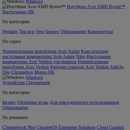
Windows
Ноутбуки Acer AMD Ryzen™
Настольные ПК
По категории
Predator
Для игр
Vero
Бизнес
Образование
Компоненты
По серии
Универсальные моноблоки Acer Aspire
Классические
настольные компьютеры Acer Aspire
Nitro
Настольные
компьютеры Acer Veriton для бизнеса
Универсальные
моноблоки Acer Veriton
Рабочие станции Acer Veriton
Add-In-
One
Chromebox
Мини-ПК
Windows
Устройства Chromebook
По категории
Бизнес
Облачные игры
Для повседневного использования
Образование
По решению
Chromebook Plus
ChromeOS Enterprise Solutions
Cloud Gaming