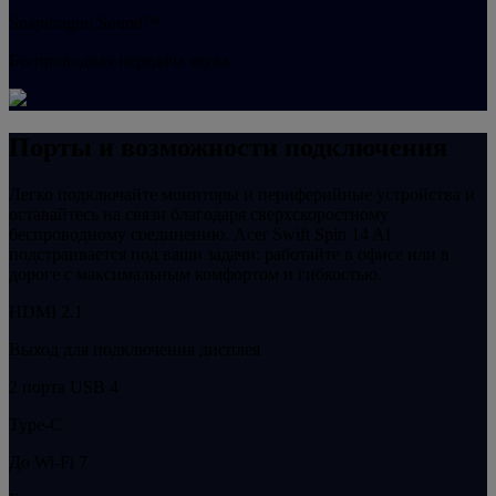
Snapdragon Sound™
Беспроводная передача звука
Порты и возможности подключения
Легко подключайте мониторы и периферийные устройства и
оставайтесь на связи благодаря сверхскоростному
беспроводному соединению. Acer Swift Spin 14 AI
подстраивается под ваши задачи: работайте в офисе или в
дороге с максимальным комфортом и гибкостью.
HDMI 2.1
Выход для подключения дисплея
2 порта USB 4
Type-C
До Wi-Fi 7