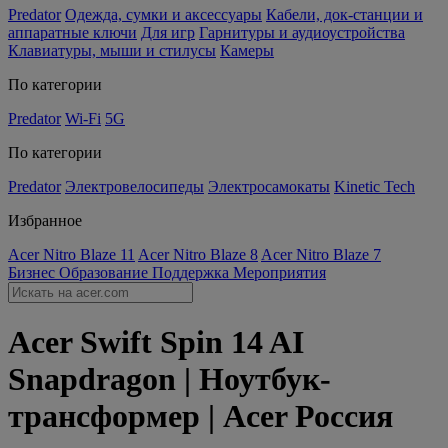
Predator
Одежда, сумки и аксессуары
Кабели, док-станции и
аппаратные ключи
Для игр
Гарнитуры и аудиоустройства
Клавиатуры, мыши и стилусы
Камеры
По категории
Predator
Wi-Fi
5G
По категории
Predator
Электровелосипеды
Электросамокаты
Kinetic Tech
Избранное
Acer Nitro Blaze 11
Acer Nitro Blaze 8
Acer Nitro Blaze 7
Бизнес
Образование
Поддержка
Мероприятия
Acer Swift Spin 14 AI
Snapdragon | Ноутбук-
трансформер | Acer Россия