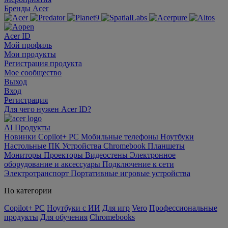
Бренды Acer
Acer ID
Мой профиль
Мои продукты
Регистрация продукта
Мое сообщество
Выход
Вход
Регистрация
Для чего нужен Acer ID?
AI
Продукты
Новинки
Copilot+ PC
Мобильные телефоны
Ноутбуки
Настольные ПК
Устройства Chromebook
Планшеты
Мониторы
Проекторы
Видеостены
Электронное
оборудование и аксессуары
Подключение к сети
Электротранспорт
Портативные игровые устройства
По категории
Copilot+ PC
Ноутбуки с ИИ
Для игр
Vero
Профессиональные
продукты
Для обучения
Chromebooks