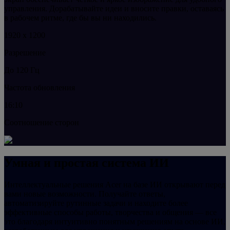
управления. Дорабатывайте идеи и вносите правки, оставаясь
в рабочем ритме, где бы вы ни находились.
1920 x 1200
Разрешение
До 120 Гц
Частота обновления
16:10
Соотношение сторон
Умная и простая система ИИ
Интеллектуальные решения Acer на базе ИИ открывают перед
вами новые возможности. Получайте ответы,
автоматизируйте рутинные задачи и находите более
эффективные способы работы, творчества и общения — все
это благодаря интуитивно понятным решениям на основе ИИ,