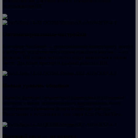
разработанным для упрощения и улучшения опыта
использования ПК.
Оптимизированные настройки
Благодаря AcerSense — универсальному инструменту, доступ
к которому осуществляется одним нажатием кнопки, — все
функции ИИ вашего устройства будут находиться в одном
месте. Для более простой и удобной работы с ИИ.
Новый уровень общения
Оцените функции сверхчеткого разрешения и улучшения
портрета, а также автоматического кадрирования, более
качественного размытия фона и коррекции взгляда.
Предстаньте в лучшем виде благодаря Acer PurifiedView.
Внешний шум — не помеха