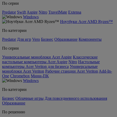
По серии
Predator
Swift
Aspire
Nitro
TravelMate
Extensa
Windows
Ноутбуки Acer AMD Ryzen™
По категории
Predator
Для игр
Vero
Бизнес
Образование
Компоненты
По серии
Универсальные моноблоки Acer Aspire
Классические
настольные компьютеры Acer Aspire
Nitro
Настольные
компьютеры Acer Veriton для бизнеса
Универсальные
моноблоки Acer Veriton
Рабочие станции Acer Veriton
Add-In-
One
Chromebox
Мини-ПК
Windows
По категории
Бизнес
Облачные игры
Для повседневного использования
Образование
По решению