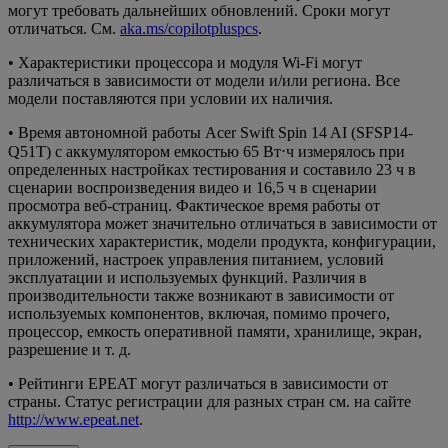
могут требовать дальнейших обновлений. Сроки могут
отличаться. См.
aka.ms/copilotpluspcs
.
• Характеристики процессора и модуля Wi-Fi могут
различаться в зависимости от модели и/или региона. Все
модели поставляются при условии их наличия.
• Время автономной работы Acer Swift Spin 14 AI (SFSP14-
Q51T) с аккумулятором емкостью 65 Вт⋅ч измерялось при
определенных настройках тестирования и составило 23 ч в
сценарии воспроизведения видео и 16,5 ч в сценарии
просмотра веб-страниц. Фактическое время работы от
аккумулятора может значительно отличаться в зависимости от
технических характеристик, модели продукта, конфигурации,
приложений, настроек управления питанием, условий
эксплуатации и используемых функций. Различия в
производительности также возникают в зависимости от
используемых компонентов, включая, помимо прочего,
процессор, емкость оперативной памяти, хранилище, экран,
разрешение и т. д.
• Рейтинги EPEAT могут различаться в зависимости от
страны. Статус регистрации для разных стран см. на сайте
http://www.epeat.net
.