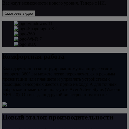
Вас ждут возможности нового уровня. Теперь с ИИ.
Смотреть видео
Комфортная работа
Благодаря точно сконструированному шарниру с углом
поворота 360° вы можете легко переключаться в режимы
презентации или планшета и управлять устройством с
помощью сенсорных жестов прямо на ходу. А для точных
набросков и заметок используйте Acer Active Stylus (Wacom
AES 2.0). Он всегда под рукой во встроенном отсеке.
Новый эталон производительности