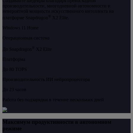
Создавайте шедевры благодаря превосходной
производительности, многодневной автономности и
невероятной мощности искусственного интеллекта на
®
платформе Snapdragon
X2 Elite.
Windows 11 Home
Операционная система
®
До Snapdragon
X2 Elite
Платформа
До 80 TOPS
Производительность ИИ нейропроцессора
До 23 часов
Работа без подзарядки в течение нескольких дней
Максимум продуктивности в автономном
режиме