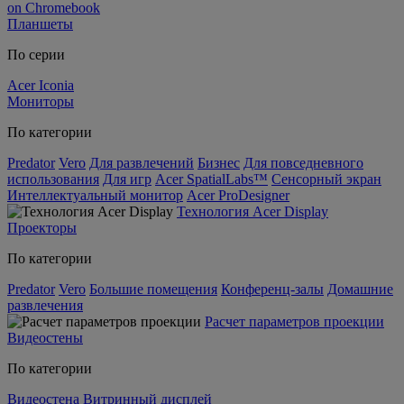
on Chromebook
Планшеты
По серии
Acer Iconia
Мониторы
По категории
Predator
Vero
Для развлечений
Бизнес
Для повседневного
использования
Для игр
Acer SpatialLabs™
Сенсорный экран
Интеллектуальный монитор
Acer ProDesigner
Технология Acer Display
Проекторы
По категории
Predator
Vero
Большие помещения
Конференц-залы
Домашние
развлечения
Расчет параметров проекции
Видеостены
По категории
Видеостена
Витринный дисплей