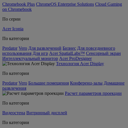
Chromebook Plus
ChromeOS Enterprise Solutions
Cloud Gaming
on Chromebook
По серии
Acer Iconia
По категории
Predator
Vero
Для развлечений
Бизнес
Для повседневного
использования
Для игр
Acer SpatialLabs™
Сенсорный экран
Интеллектуальный монитор
Acer ProDesigner
Технология Acer Display
По категории
Predator
Vero
Большие помещения
Конференц-залы
Домашние
развлечения
Расчет параметров проекции
По категории
Видеостена
Витринный дисплей
По категории