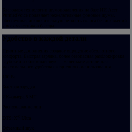
Благодаря технологии шумоподавления на базе ИИ Acer
PurifiedVoice подавляет нежелательные фоновые шумы,
обеспечивая исключительную четкость голоса без искажений
у всех участников беседы.
Удобство в каждой детали
Приятные дополнения создают ощущение абсолютного
комфорта. Быстрая зарядка, более безопасная разблокировка,
глубокий и объемный звук — маленькие детали для
максимального удобства ежедневного использования.
100 Вт
Быстрая зарядка
ИК-камера 5 МП
Распознавание лиц
®
DTS: X
Ultra
Объемный звук