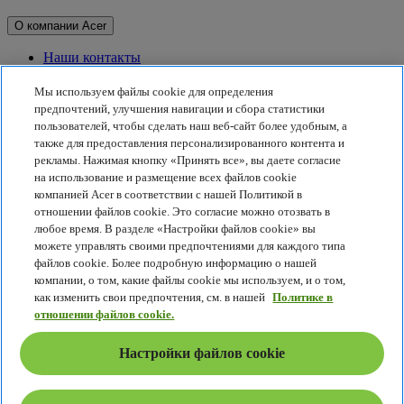
О компании Acer
Наши контакты
Связь с инвесторами
Для прессы
Мы используем файлы cookie для определения
Награды
предпочтений, улучшения навигации и сбора статистики
Мероприятия
пользователей, чтобы сделать наш веб-сайт более удобным, а
также для предоставления персонализированного контента и
Принципы устойчивого развития
рекламы. Нажимая кнопку «Принять все», вы даете согласие
на использование и размещение всех файлов cookie
Принципы устойчивого развития
компанией Acer в соответствии с нашей Политикой в
отношении файлов cookie. Это согласие можно отозвать в
Корпоративная социальная ответственность
любое время. В разделе «Настройки файлов cookie» вы
Углеродный след от продуктов
можете управлять своими предпочтениями для каждого типа
Project Humanity
файлов cookie. Более подробную информацию о нашей
Earthion
компании, о том, какие файлы cookie мы используем, и о том,
Политика конфиденциальности
как изменить свои предпочтения, см. в нашей
Политике в
Политика в отношении файлов cookie
отношении файлов cookie.
Правовое уведомление
Дополнительная юридическая информация
Настройки файлов cookie
Политика специальных возможностей
Настройки файлов cookie
Россия - Русский