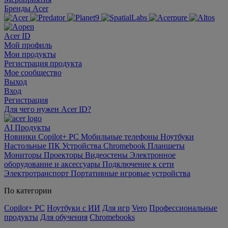
Бренды Acer
Acer ID
Мой профиль
Мои продукты
Регистрация продукта
Мое сообщество
Выход
Вход
Регистрация
Для чего нужен Acer ID?
AI
Продукты
Новинки
Copilot+ PC
Мобильные телефоны
Ноутбуки
Настольные ПК
Устройства Chromebook
Планшеты
Мониторы
Проекторы
Видеостены
Электронное
оборудование и аксессуары
Подключение к сети
Электротранспорт
Портативные игровые устройства
По категории
Copilot+ PC
Ноутбуки с ИИ
Для игр
Vero
Профессиональные
продукты
Для обучения
Chromebooks