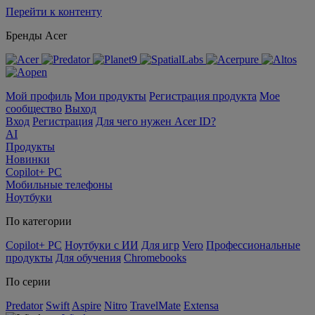
Перейти к контенту
Бренды Acer
Мой профиль
Мои продукты
Регистрация продукта
Мое
сообщество
Выход
Вход
Регистрация
Для чего нужен Acer ID?
AI
Продукты
Новинки
Copilot+ PC
Мобильные телефоны
Ноутбуки
По категории
Copilot+ PC
Ноутбуки с ИИ
Для игр
Vero
Профессиональные
продукты
Для обучения
Chromebooks
По серии
Predator
Swift
Aspire
Nitro
TravelMate
Extensa