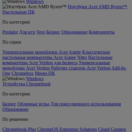
Windows
Ноутбуки Acer AMD Ryzen™
Настольные ПК
По категории
Predator
Для игр
Vero
Бизнес
Образование
Компоненты
По серии
Универсальные моноблоки Acer Aspire
Классические
настольные компьютеры Acer Aspire
Nitro
Настольные
компьютеры Acer Veriton для бизнеса
Универсальные
моноблоки Acer Veriton
Рабочие станции Acer Veriton
Add-In-
One
Chromebox
Мини-ПК
Windows
Устройства Chromebook
По категории
Бизнес
Облачные игры
Для повседневного использования
Образование
По решению
Chromebook Plus
ChromeOS Enterprise Solutions
Cloud Gaming