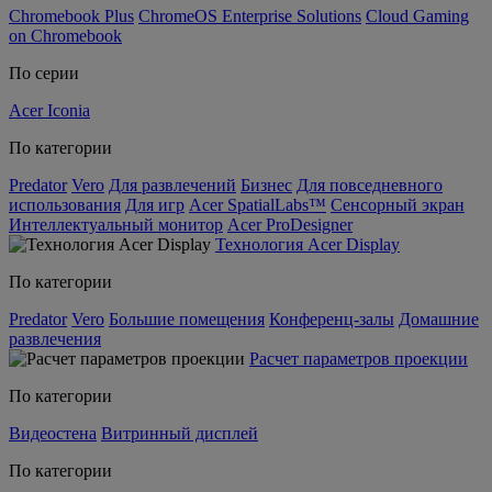
Chromebook Plus
ChromeOS Enterprise Solutions
Cloud Gaming
on Chromebook
По серии
Acer Iconia
По категории
Predator
Vero
Для развлечений
Бизнес
Для повседневного
использования
Для игр
Acer SpatialLabs™
Сенсорный экран
Интеллектуальный монитор
Acer ProDesigner
Технология Acer Display
По категории
Predator
Vero
Большие помещения
Конференц-залы
Домашние
развлечения
Расчет параметров проекции
По категории
Видеостена
Витринный дисплей
По категории