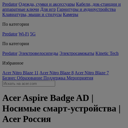
Predator
Одежда, сумки и аксессуары
Кабели, док-станции и
аппаратные ключи
Для игр
Гарнитуры и аудиоустройства
Клавиатуры, мыши и стилусы
Камеры
По категории
Predator
Wi-Fi
5G
По категории
Predator
Электровелосипеды
Электросамокаты
Kinetic Tech
Избранное
Acer Nitro Blaze 11
Acer Nitro Blaze 8
Acer Nitro Blaze 7
Бизнес
Образование
Поддержка
Мероприятия
Acer Aspire Badge AD |
Носимые смарт-устройства |
Acer Россия