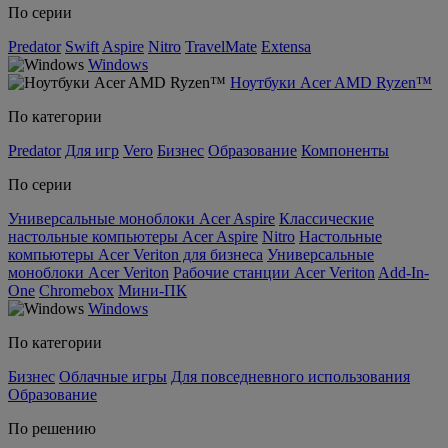
По серии
Predator
Swift
Aspire
Nitro
TravelMate
Extensa
Windows
Ноутбуки Acer AMD Ryzen™
По категории
Predator
Для игр
Vero
Бизнес
Образование
Компоненты
По серии
Универсальные моноблоки Acer Aspire
Классические
настольные компьютеры Acer Aspire
Nitro
Настольные
компьютеры Acer Veriton для бизнеса
Универсальные
моноблоки Acer Veriton
Рабочие станции Acer Veriton
Add-In-
One
Chromebox
Мини-ПК
Windows
По категории
Бизнес
Облачные игры
Для повседневного использования
Образование
По решению