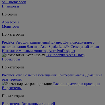
on Chromebook
Планшеты
По серии
Acer Iconia
Мониторы
По категории
Predator
Vero
Для развлечений
Бизнес
Для повседневного
использования
Для игр
Acer SpatialLabs™
Сенсорный экран
Интеллектуальный монитор
Acer ProDesigner
Технология Acer Display
Проекторы
По категории
Predator
Vero
Большие помещения
Конференц-залы
Домашние
развлечения
Расчет параметров проекции
Видеостены
По категории
Видеостена
Витринный дисплей