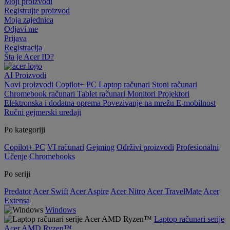
Moji proizvodi
Registrujte proizvod
Moja zajednica
Odjavi me
Prijava
Registracija
Šta je Acer ID?
AI
Proizvodi
Novi proizvodi
Copilot+ PC
Laptop računari
Stoni računari
Chromebook računari
Tablet računari
Monitori
Projektori
Elektronska i dodatna oprema
Povezivanje na mrežu
E-mobilnost
Ručni gejmerski uređaji
Po kategoriji
Copilot+ PC
VI računari
Gejming
Održivi proizvodi
Profesionalni
Učenje
Chromebooks
Po seriji
Predator
Acer Swift
Acer Aspire
Acer Nitro
Acer TravelMate
Acer
Extensa
Windows
Laptop računari serije
Acer AMD Ryzen™