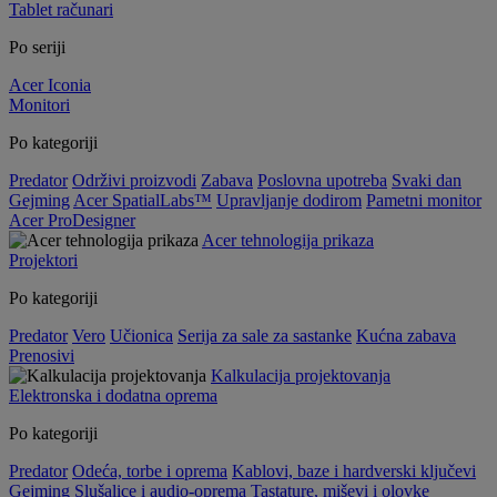
Tablet računari
Po seriji
Acer Iconia
Monitori
Po kategoriji
Predator
Održivi proizvodi
Zabava
Poslovna upotreba
Svaki dan
Gejming
Acer SpatialLabs™
Upravljanje dodirom
Pametni monitor
Acer ProDesigner
Acer tehnologija prikaza
Projektori
Po kategoriji
Predator
Vero
Učionica
Serija za sale za sastanke
Kućna zabava
Prenosivi
Kalkulacija projektovanja
Elektronska i dodatna oprema
Po kategoriji
Predator
Odeća, torbe i oprema
Kablovi, baze i hardverski ključevi
Gejming
Slušalice i audio-oprema
Tastature, miševi i olovke