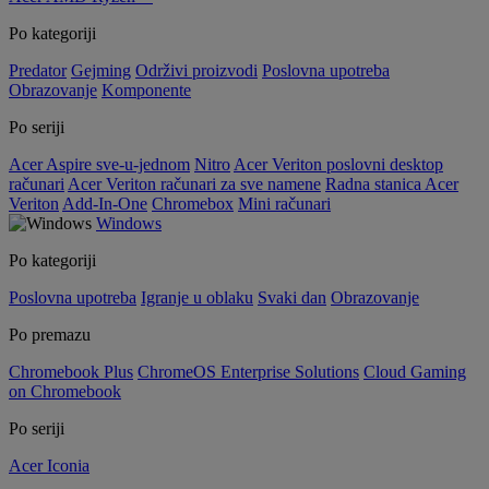
Po kategoriji
Predator
Gejming
Održivi proizvodi
Poslovna upotreba
Obrazovanje
Komponente
Po seriji
Acer Aspire sve-u-jednom
Nitro
Acer Veriton poslovni desktop
računari
Acer Veriton računari za sve namene
Radna stanica Acer
Veriton
Add-In-One
Chromebox
Mini računari
Windows
Po kategoriji
Poslovna upotreba
Igranje u oblaku
Svaki dan
Obrazovanje
Po premazu
Chromebook Plus
ChromeOS Enterprise Solutions
Cloud Gaming
on Chromebook
Po seriji
Acer Iconia