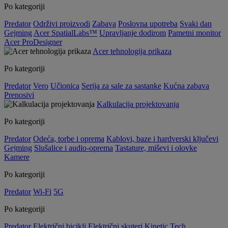
Po kategoriji
Predator
Održivi proizvodi
Zabava
Poslovna upotreba
Svaki dan
Gejming
Acer SpatialLabs™
Upravljanje dodirom
Pametni monitor
Acer ProDesigner
Acer tehnologija prikaza
Po kategoriji
Predator
Vero
Učionica
Serija za sale za sastanke
Kućna zabava
Prenosivi
Kalkulacija projektovanja
Po kategoriji
Predator
Odeća, torbe i oprema
Kablovi, baze i hardverski ključevi
Gejming
Slušalice i audio-oprema
Tastature, miševi i olovke
Kamere
Po kategoriji
Predator
Wi-Fi
5G
Po kategoriji
Predator
Električni bicikli
Električni skuteri
Kinetic Tech