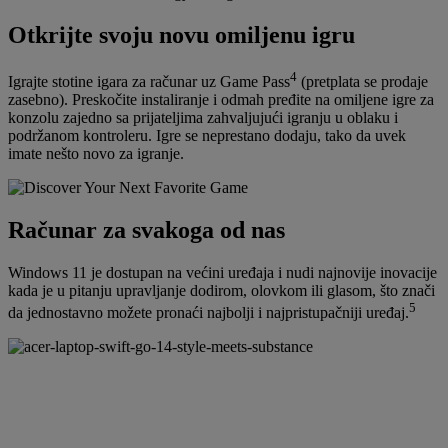
Otkrijte svoju novu omiljenu igru
4
Igrajte stotine igara za računar uz Game Pass
(pretplata se prodaje
zasebno). Preskočite instaliranje i odmah pređite na omiljene igre za
konzolu zajedno sa prijateljima zahvaljujući igranju u oblaku i
podržanom kontroleru. Igre se neprestano dodaju, tako da uvek
imate nešto novo za igranje.
Računar za svakoga od nas
Windows 11 je dostupan na većini uređaja i nudi najnovije inovacije
kada je u pitanju upravljanje dodirom, olovkom ili glasom, što znači
5
da jednostavno možete pronaći najbolji i najpristupačniji uređaj.