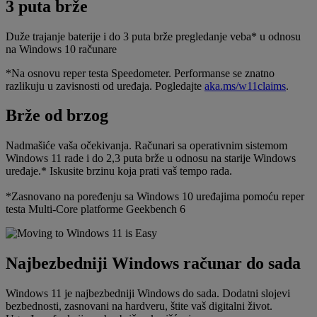
3 puta brže
Duže trajanje baterije i do 3 puta brže pregledanje veba* u odnosu
na Windows 10 računare
*Na osnovu reper testa Speedometer. Performanse se znatno
razlikuju u zavisnosti od uređaja. Pogledajte
aka.ms/w11claims
.
Brže od brzog
Nadmašiće vaša očekivanja. Računari sa operativnim sistemom
Windows 11 rade i do 2,3 puta brže u odnosu na starije Windows
uređaje.* Iskusite brzinu koja prati vaš tempo rada.
*Zasnovano na poređenju sa Windows 10 uređajima pomoću reper
testa Multi-Core platforme Geekbench 6
Najbezbedniji Windows računar do sada
Windows 11 je najbezbedniji Windows do sada. Dodatni slojevi
bezbednosti, zasnovani na hardveru, štite vaš digitalni život.