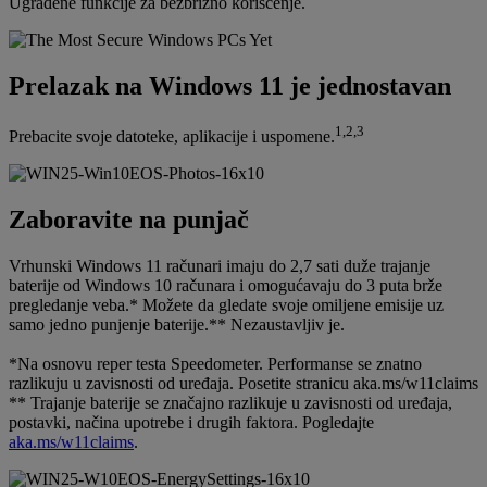
Ugrađene funkcije za bezbrižno korišćenje.
Prelazak na Windows 11 je jednostavan
1,2,3
Prebacite svoje datoteke, aplikacije i uspomene.
Zaboravite na punjač
Vrhunski Windows 11 računari imaju do 2,7 sati duže trajanje
baterije od Windows 10 računara i omogućavaju do 3 puta brže
pregledanje veba.* Možete da gledate svoje omiljene emisije uz
samo jedno punjenje baterije.** Nezaustavljiv je.
*Na osnovu reper testa Speedometer. Performanse se znatno
razlikuju u zavisnosti od uređaja. Posetite stranicu aka.ms/w11claims
** Trajanje baterije se značajno razlikuje u zavisnosti od uređaja,
postavki, načina upotrebe i drugih faktora. Pogledajte
aka.ms/w11claims
.