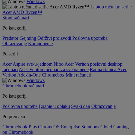
Windows
Laptop računari serije
Acer AMD Ryzen™
Stoni računari
Po kategoriji
Predator
Gejming
Održivi proizvodi
Poslovna upotreba
Obrazovanje
Komponente
Po seriji
Acer Aspire sve-u-jednom
Nitro
Acer Veriton poslovni desktop
računari
Acer Veriton računari za sve namene
Radna stanica Acer
Veriton
Add-In-One
Chromebox
Mini računari
Windows
Chromebook računari
Po kategoriji
Poslovna upotreba
Igranje u oblaku
Svaki dan
Obrazovanje
Po premazu
Chromebook Plus
ChromeOS Enterprise Solutions
Cloud Gaming
on Chromebook