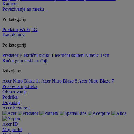
Kamere
Povezivanje na mrežu
Po kategoriji
Predator
Wi-Fi
5G
E-mobilnost
Po kategoriji
Predator
Električni bicikli
Električni skuteri
Kinetic Tech
Ručni gejmerski uređaji
Izdvojeno
Acer Nitro Blaze 11
Acer Nitro Blaze 8
Acer Nitro Blaze 7
Poslovna upotreba
Obrazovanje
Podrška
Događaji
Acer brendovi
Acer ID
Moj profil