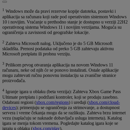
1
Windows može da pravi rezervne kopije datoteka, postavki i
aplikacija sa računara koji rade pod operativnim sistemom Windows
10 i novijim. Vraćanje u prethodno stanje je dostupno u verziji 22H2
operativnog sistema Windows 11 i novijim verzijama. Moguća su
ograničenja u zavisnosti od geografske lokacije.
2
Zahteva Microsoft nalog. Uključeno je do 5 GB Microsoft
skladišta. Prenosi podataka od preko 5 GB zahtevaju aktivnu
Microsoft pretplatu ili probnu verziju.
3
Prilikom prvog otvaranja aplikacija na novom Windows 11
računaru, neke od njih će se ponovo instalirati. Ostale aplikacije
mogu zahtevati ručnu ponovnu instalaciju sa zvanične stranice
proizvođača.
4
Igranje igara u oblaku (beta verzija): Zahteva Xbox Game Pass
Ultimate pretplatu i podržani kontroler, koji se prodaju zasebno.
Odabrani regioni (
xbox.com/regions
) i uređaji (
xbox.com/cloud-
devices
); primenjuju se ograničenja za strimovanje, a dostupnost
servera i vreme čekanja mogu da se razlikuju. Zahteva brzu internet
vezu (naplaćuju se naknade dobavljača usluga interneta). Katalog
igara se menja tokom vremena. Pogledajte katalog igara koje se
igraju u oblaku (
xbox.com/play
).