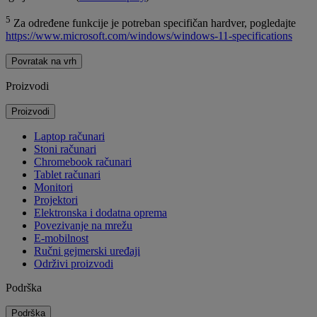
5
Za određene funkcije je potreban specifičan hardver, pogledajte
https://www.microsoft.com/windows/windows-11-specifications
Povratak na vrh
Proizvodi
Proizvodi
Laptop računari
Stoni računari
Chromebook računari
Tablet računari
Monitori
Projektori
Elektronska i dodatna oprema
Povezivanje na mrežu
E-mobilnost
Ručni gejmerski uređaji
Održivi proizvodi
Podrška
Podrška