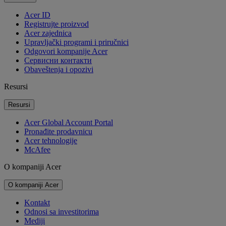
Acer ID
Registrujte proizvod
Acer zajednica
Upravljački programi i priručnici
Odgovori kompanije Acer
Cервисни контакти
Obaveštenja i opozivi
Resursi
Resursi
Acer Global Account Portal
Pronađite prodavnicu
Acer tehnologije
McAfee
O kompaniji Acer
O kompaniji Acer
Kontakt
Odnosi sa investitorima
Mediji