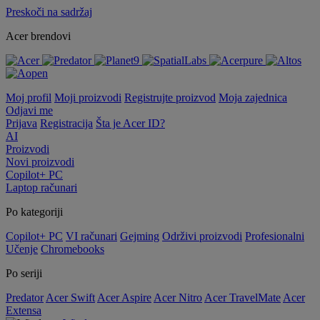
Preskoči na sadržaj
Acer brendovi
Moj profil
Moji proizvodi
Registrujte proizvod
Moja zajednica
Odjavi me
Prijava
Registracija
Šta je Acer ID?
AI
Proizvodi
Novi proizvodi
Copilot+ PC
Laptop računari
Po kategoriji
Copilot+ PC
VI računari
Gejming
Održivi proizvodi
Profesionalni
Učenje
Chromebooks
Po seriji
Predator
Acer Swift
Acer Aspire
Acer Nitro
Acer TravelMate
Acer
Extensa