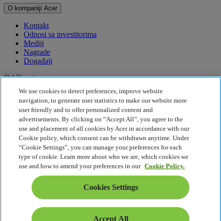
O kompaniji Acer
Kontakt
Odnosi sa investitorima
Mediji
Nagrade
Događaji
Održivost
We use cookies to detect preferences, improve website
Održivost
navigation, to generate user statistics to make our website more
user friendly and to offer personalized content and
Korporativna društvena odgovornost
advertisements. By clicking on “Accept All”, you agree to the
Emisija štetnih gasova za proizvod
use and placement of all cookies by Acer in accordance with our
Project Humanity
Cookie policy, which consent can be withdrawn anytime. Under
Earthion
“Cookie Settings”, you can manage your preferences for each
Pravila o privatnosti
type of cookie. Learn more about who we are, which cookies we
Pravilnik o kolačićima
use and how to amend your preferences in our
Cookie Policy.
Pravno obaveštenje
Dodatne pravne informacije
Cookies Settings
Politika o jednostavnom pristupu
Cookies Settings
Srbija - Srpski
Accept All