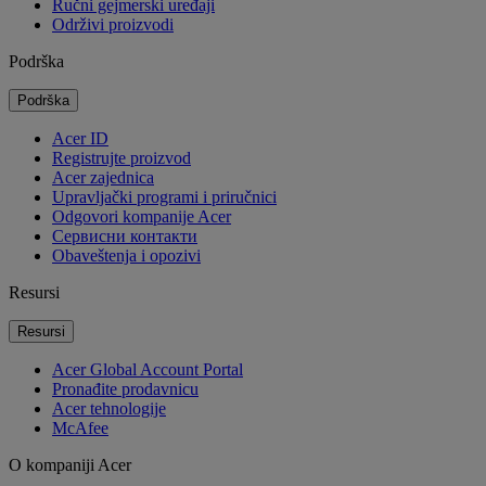
Ručni gejmerski uređaji
Održivi proizvodi
Podrška
Podrška
Acer ID
Registrujte proizvod
Acer zajednica
Upravljački programi i priručnici
Odgovori kompanije Acer
Cервисни контакти
Obaveštenja i opozivi
Resursi
Resursi
Acer Global Account Portal
Pronađite prodavnicu
Acer tehnologije
McAfee
O kompaniji Acer