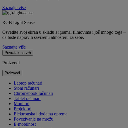
Saznajte više
RGB Light Sense
Osvetlite svoj ekran u skladu s igrama, filmovima i još mnogo toga –
da biste napravili savršenu atmosferu za sebe.
Saznajte više
Povratak na vrh
Proizvodi
Proizvodi
Laptop računari
Stoni računari
Chromebook računari
Tablet računari
Monitori
Projektori
Elektronska i dodatna oprema
Povezivanje na mrežu
E-mobilnost