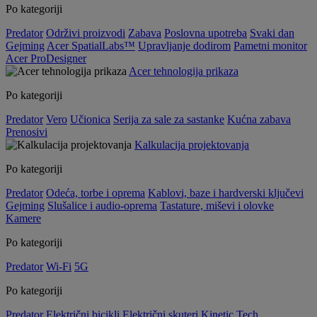
Po kategoriji
Predator
Održivi proizvodi
Zabava
Poslovna upotreba
Svaki dan
Gejming
Acer SpatialLabs™
Upravljanje dodirom
Pametni monitor
Acer ProDesigner
Acer tehnologija prikaza
Po kategoriji
Predator
Vero
Učionica
Serija za sale za sastanke
Kućna zabava
Prenosivi
Kalkulacija projektovanja
Po kategoriji
Predator
Odeća, torbe i oprema
Kablovi, baze i hardverski ključevi
Gejming
Slušalice i audio-oprema
Tastature, miševi i olovke
Kamere
Po kategoriji
Predator
Wi-Fi
5G
Po kategoriji
Predator
Električni bicikli
Električni skuteri
Kinetic Tech