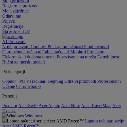
Moji proizvodi
Registrujte proizvod
Moja zajednica
Odjavi me
Prijava
Registracija
Šta je Acer ID?
AI
Proizvodi
Novi proizvodi
Copilot+ PC
Laptop računari
Stoni računari
Chromebook računari
Tablet računari
Monitori
Projektori
Elektronska i dodatna oprema
Povezivanje na mrežu
E-mobilnost
Ručni gejmerski uređaji
Po kategoriji
Copilot+ PC
VI računari
Gejming
Održivi proizvodi
Profesionalni
Učenje
Chromebooks
Po seriji
Predator
Acer Swift
Acer Aspire
Acer Nitro
Acer TravelMate
Acer
Extensa
Windows
Laptop računari serije
Acer AMD Ryzen™