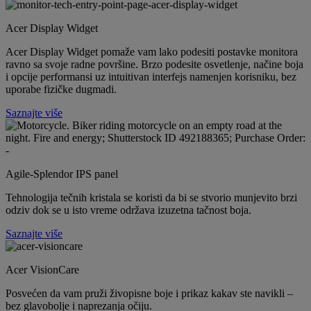
Acer Display Widget
Acer Display Widget pomaže vam lako podesiti postavke monitora
ravno sa svoje radne površine. Brzo podesite osvetlenje, načine boja
i opcije performansi uz intuitivan interfejs namenjen korisniku, bez
uporabe fizičke dugmadi.
Saznajte više
Agile-Splendor IPS panel
Tehnologija tečnih kristala se koristi da bi se stvorio munjevito brzi
odziv dok se u isto vreme održava izuzetna tačnost boja.
Saznajte više
Acer VisionCare
Posvećen da vam pruži živopisne boje i prikaz kakav ste navikli –
bez glavobolje i naprezanja očiju.