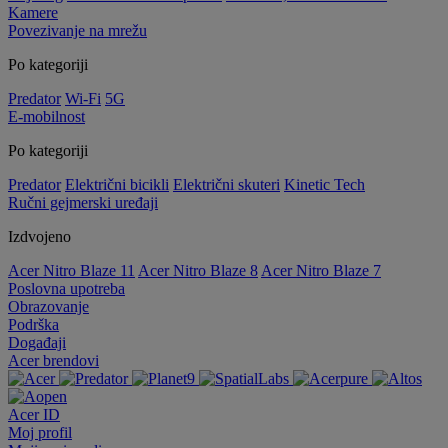
Kamere
Povezivanje na mrežu
Po kategoriji
Predator
Wi-Fi
5G
E-mobilnost
Po kategoriji
Predator
Električni bicikli
Električni skuteri
Kinetic Tech
Ručni gejmerski uređaji
Izdvojeno
Acer Nitro Blaze 11
Acer Nitro Blaze 8
Acer Nitro Blaze 7
Poslovna upotreba
Obrazovanje
Podrška
Događaji
Acer brendovi
Acer ID
Moj profil