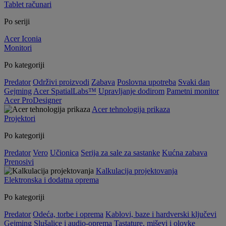
Tablet računari
Po seriji
Acer Iconia
Monitori
Po kategoriji
Predator
Održivi proizvodi
Zabava
Poslovna upotreba
Svaki dan
Gejming
Acer SpatialLabs™
Upravljanje dodirom
Pametni monitor
Acer ProDesigner
Acer tehnologija prikaza
Projektori
Po kategoriji
Predator
Vero
Učionica
Serija za sale za sastanke
Kućna zabava
Prenosivi
Kalkulacija projektovanja
Elektronska i dodatna oprema
Po kategoriji
Predator
Odeća, torbe i oprema
Kablovi, baze i hardverski ključevi
Gejming
Slušalice i audio-oprema
Tastature, miševi i olovke