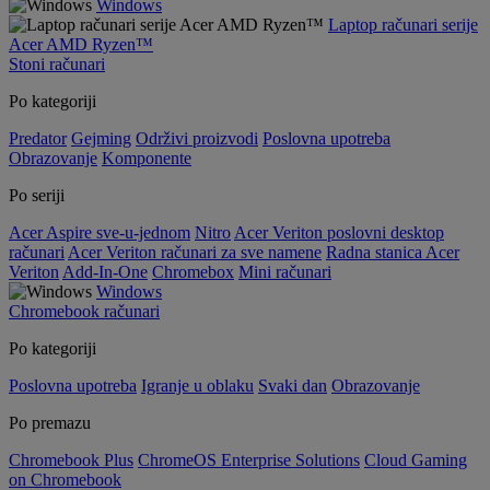
Windows
Laptop računari serije
Acer AMD Ryzen™
Stoni računari
Po kategoriji
Predator
Gejming
Održivi proizvodi
Poslovna upotreba
Obrazovanje
Komponente
Po seriji
Acer Aspire sve-u-jednom
Nitro
Acer Veriton poslovni desktop
računari
Acer Veriton računari za sve namene
Radna stanica Acer
Veriton
Add-In-One
Chromebox
Mini računari
Windows
Chromebook računari
Po kategoriji
Poslovna upotreba
Igranje u oblaku
Svaki dan
Obrazovanje
Po premazu
Chromebook Plus
ChromeOS Enterprise Solutions
Cloud Gaming
on Chromebook