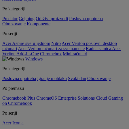
Po kategoriji
Predator
Gejming
Održivi proizvodi
Poslovna upotreba
Obrazovanje
Komponente
Po seriji
Acer Aspire sve-u-jednom
Nitro
Acer Veriton poslovni desktop
računari
Acer Veriton računari za sve namene
Radna stanica Acer
Veriton
Add-In-One
Chromebox
Mini računari
Windows
Po kategoriji
Poslovna upotreba
Igranje u oblaku
Svaki dan
Obrazovanje
Po premazu
Chromebook Plus
ChromeOS Enterprise Solutions
Cloud Gaming
on Chromebook
Po seriji
Acer Iconia