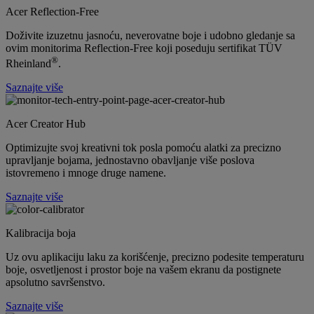
Acer Reflection-Free
Doživite izuzetnu jasnoću, neverovatne boje i udobno gledanje sa
ovim monitorima Reflection-Free koji poseduju sertifikat TÜV
®
Rheinland
.
Saznajte više
Acer Creator Hub
Optimizujte svoj kreativni tok posla pomoću alatki za precizno
upravljanje bojama, jednostavno obavljanje više poslova
istovremeno i mnoge druge namene.
Saznajte više
Kalibracija boja
Uz ovu aplikaciju laku za korišćenje, precizno podesite temperaturu
boje, osvetljenost i prostor boje na vašem ekranu da postignete
apsolutno savršenstvo.
Saznajte više