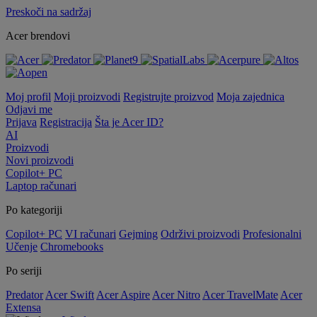
Preskoči na sadržaj
Acer brendovi
Moj profil
Moji proizvodi
Registrujte proizvod
Moja zajednica
Odjavi me
Prijava
Registracija
Šta je Acer ID?
AI
Proizvodi
Novi proizvodi
Copilot+ PC
Laptop računari
Po kategoriji
Copilot+ PC
VI računari
Gejming
Održivi proizvodi
Profesionalni
Učenje
Chromebooks
Po seriji
Predator
Acer Swift
Acer Aspire
Acer Nitro
Acer TravelMate
Acer
Extensa