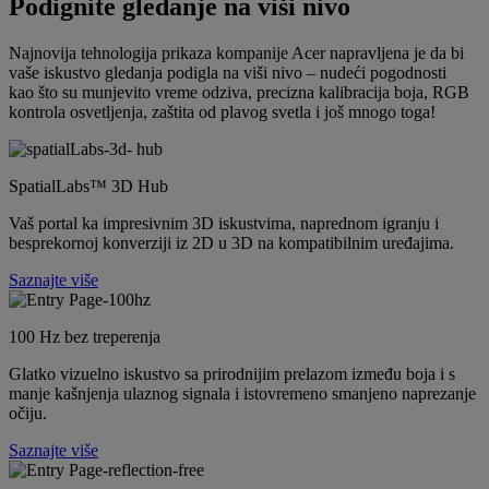
Podignite gledanje na viši nivo
Najnovija tehnologija prikaza kompanije Acer napravljena je da bi
vaše iskustvo gledanja podigla na viši nivo – nudeći pogodnosti
kao što su munjevito vreme odziva, precizna kalibracija boja, RGB
kontrola osvetljenja, zaštita od plavog svetla i još mnogo toga!
SpatialLabs™ 3D Hub
Vaš portal ka impresivnim 3D iskustvima, naprednom igranju i
besprekornoj konverziji iz 2D u 3D na kompatibilnim uređajima.
Saznajte više
100 Hz bez treperenja
Glatko vizuelno iskustvo sa prirodnijim prelazom između boja i s
manje kašnjenja ulaznog signala i istovremeno smanjeno naprezanje
očiju.
Saznajte više