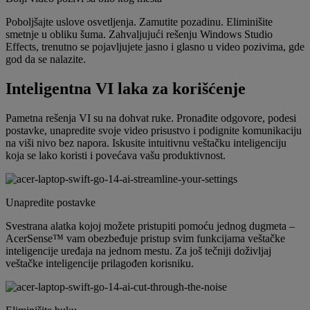
Poboljšajte uslove osvetljenja. Zamutite pozadinu. Eliminišite
smetnje u obliku šuma. Zahvaljujući rešenju Windows Studio
Effects, trenutno se pojavljujete jasno i glasno u video pozivima, gde
god da se nalazite.
Inteligentna VI laka za korišćenje
Pametna rešenja VI su na dohvat ruke. Pronađite odgovore, podesi
postavke, unapredite svoje video prisustvo i podignite komunikaciju
na viši nivo bez napora. Iskusite intuitivnu veštačku inteligenciju
koja se lako koristi i povećava vašu produktivnost.
Unapredite postavke
Svestrana alatka kojoj možete pristupiti pomoću jednog dugmeta –
AcerSense™ vam obezbeđuje pristup svim funkcijama veštačke
inteligencije uređaja na jednom mestu. Za još tečniji doživljaj
veštačke inteligencije prilagođen korisniku.