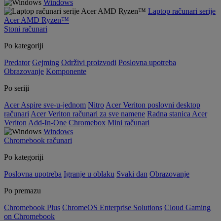
Windows
Laptop računari serije
Acer AMD Ryzen™
Stoni računari
Po kategoriji
Predator
Gejming
Održivi proizvodi
Poslovna upotreba
Obrazovanje
Komponente
Po seriji
Acer Aspire sve-u-jednom
Nitro
Acer Veriton poslovni desktop
računari
Acer Veriton računari za sve namene
Radna stanica Acer
Veriton
Add-In-One
Chromebox
Mini računari
Windows
Chromebook računari
Po kategoriji
Poslovna upotreba
Igranje u oblaku
Svaki dan
Obrazovanje
Po premazu
Chromebook Plus
ChromeOS Enterprise Solutions
Cloud Gaming
on Chromebook