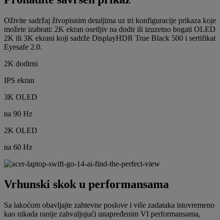
Oživite sadržaj živopisnim detaljima uz tri konfiguracije prikaza koje
možete izabrati: 2K ekran osetljiv na dodir ili izuzetno bogati OLED
2K ili 3K ekrani koji sadrže DisplayHDR True Black 500 i sertifikat
Eyesafe 2.0.
2K dodirni
IPS ekran
3K OLED
na 90 Hz
2K OLED
na 60 Hz
Vrhunski skok u performansama
Sa lakoćom obavljajte zahtevne poslove i više zadataka istovremeno
kao nikada ranije zahvaljujući unapređenim VI performansama,