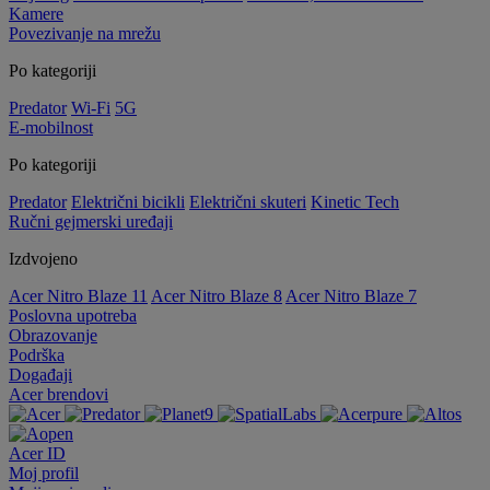
Kamere
Povezivanje na mrežu
Po kategoriji
Predator
Wi-Fi
5G
E-mobilnost
Po kategoriji
Predator
Električni bicikli
Električni skuteri
Kinetic Tech
Ručni gejmerski uređaji
Izdvojeno
Acer Nitro Blaze 11
Acer Nitro Blaze 8
Acer Nitro Blaze 7
Poslovna upotreba
Obrazovanje
Podrška
Događaji
Acer brendovi
Acer ID
Moj profil