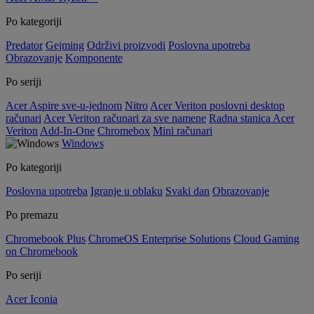
Po kategoriji
Predator
Gejming
Održivi proizvodi
Poslovna upotreba
Obrazovanje
Komponente
Po seriji
Acer Aspire sve-u-jednom
Nitro
Acer Veriton poslovni desktop
računari
Acer Veriton računari za sve namene
Radna stanica Acer
Veriton
Add-In-One
Chromebox
Mini računari
Windows
Po kategoriji
Poslovna upotreba
Igranje u oblaku
Svaki dan
Obrazovanje
Po premazu
Chromebook Plus
ChromeOS Enterprise Solutions
Cloud Gaming
on Chromebook
Po seriji
Acer Iconia