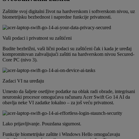
Zaštitite svoj digitalni život na hardverskom i softverskom nivou, uz
biometrijsku bezbednost i napredne funkcije privatnosti.
Vaši podaci i privatnost su zaštićeni
Budite bezbrižni, vaši lični podaci su zaštićeni čak i kada je uređaj
kompromitovan zahvaljujući zaštiti na hardverskom nivou Secured-
Core PC (nivo 3).
Zadaci VI na uređaju
Umesto da šaljete osetljive podatke na oblak radi obrade, integrisani
neuronski procesor omogućava računaru Acer Swift Go 14 AI da
obavlja neke VI zadatke lokalno – za još veću privatnost.
Lako prijavljivanje. Pouzdana sigurnost.
Funkcije biometrijske zaštite i Windows Hello omogućavaju