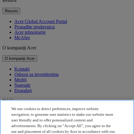
Resursi
Resursi
Acer Global Account Portal
Pronađite prodavnicu
Acer tehnologije
McAfee
O kompaniji Acer
O kompaniji Acer
Kontakt
Odnosi sa investitorima
Mediji
Nagrade
Događaji
Održivost
We use cookies to detect preferences, improve website
Održivost
navigation, to generate user statistics to make our website more
user friendly and to offer personalized content and
Korporativna društvena odgovornost
advertisements. By clicking on “Accept All”, you agree to the
Emisija štetnih gasova za proizvod
use and placement of all cookies by Acer in accordance with our
Project Humanity