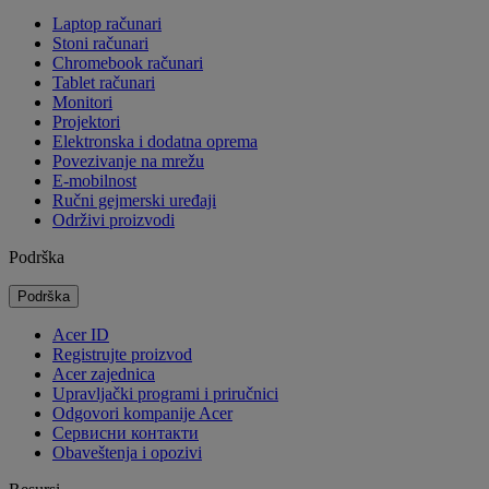
Laptop računari
Stoni računari
Chromebook računari
Tablet računari
Monitori
Projektori
Elektronska i dodatna oprema
Povezivanje na mrežu
E-mobilnost
Ručni gejmerski uređaji
Održivi proizvodi
Podrška
Podrška
Acer ID
Registrujte proizvod
Acer zajednica
Upravljački programi i priručnici
Odgovori kompanije Acer
Cервисни контакти
Obaveštenja i opozivi