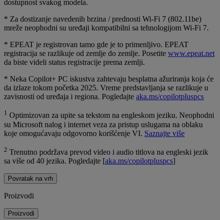
dostupnost svakog modela.
* Za dostizanje navedenih brzina / prednosti Wi-Fi 7 (802.11be)
mreže neophodni su uređaji kompatibilni sa tehnologijom Wi-Fi 7.
* EPEAT je registrovan tamo gde je to primenljivo. EPEAT
registracija se razlikuje od zemlje do zemlje. Posetite
www.epeat.net
da biste videli status registracije prema zemlji.
* Neka Copilot+ PC iskustva zahtevaju besplatna ažuriranja koja će
da izlaze tokom početka 2025. Vreme predstavljanja se razlikuje u
zavisnosti od uređaja i regiona. Pogledajte
aka.ms/copilotpluspcs
1
Optimizovan za upite sa tekstom na engleskom jeziku. Neophodni
su Microsoft nalog i internet veza za pristup uslugama na oblaku
koje omogućavaju odgovorno korišćenje VI.
Saznajte više
2
Trenutno podržava prevod video i audio titlova na engleski jezik
sa više od 40 jezika. Pogledajte [
aka.ms/copilotpluspcs
]
Povratak na vrh
Proizvodi
Proizvodi