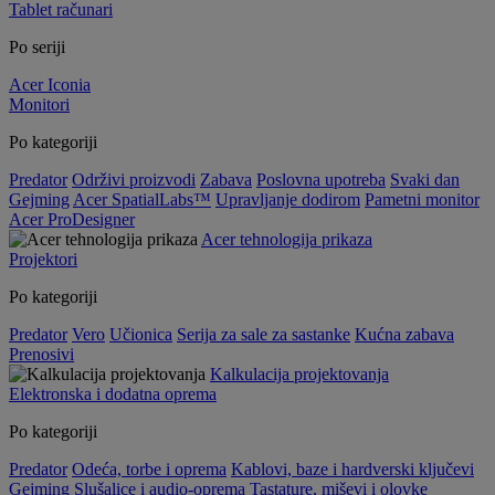
Tablet računari
Po seriji
Acer Iconia
Monitori
Po kategoriji
Predator
Održivi proizvodi
Zabava
Poslovna upotreba
Svaki dan
Gejming
Acer SpatialLabs™
Upravljanje dodirom
Pametni monitor
Acer ProDesigner
Acer tehnologija prikaza
Projektori
Po kategoriji
Predator
Vero
Učionica
Serija za sale za sastanke
Kućna zabava
Prenosivi
Kalkulacija projektovanja
Elektronska i dodatna oprema
Po kategoriji
Predator
Odeća, torbe i oprema
Kablovi, baze i hardverski ključevi
Gejming
Slušalice i audio-oprema
Tastature, miševi i olovke