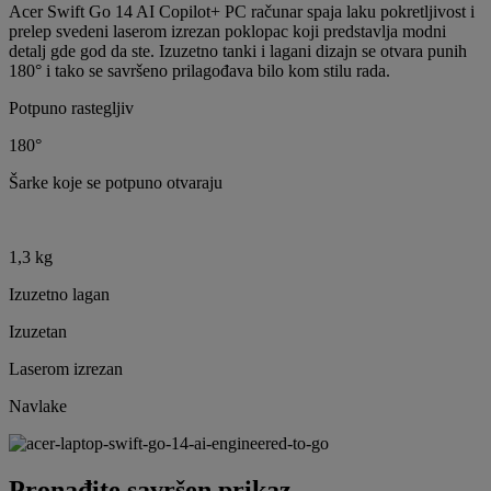
Acer Swift Go 14 AI Copilot+ PC računar spaja laku pokretljivost i
prelep svedeni laserom izrezan poklopac koji predstavlja modni
detalj gde god da ste. Izuzetno tanki i lagani dizajn se otvara punih
180° i tako se savršeno prilagođava bilo kom stilu rada.
Potpuno rastegljiv
180°
Šarke koje se potpuno otvaraju
1,3 kg
Izuzetno lagan
Izuzetan
Laserom izrezan
Navlake
Pronađite savršen prikaz