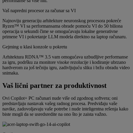
performanse sa više niti.
Vaš napredni procesor za računar sa VI
Najnoviju generaciju arhitekture neuronskog procesora pokreće
Ryzen™ VI sa performansama obrade pomoću VI do 50 biliona
operacija u sekundi čime se omogućavaju lokalne generativne
primene VI i pokretanje LLM modela direktno na laptop računaru.
Gejming u klasi konzole u pokretu
Arhitektura RDNA™ 3.5 vam omogućava uzbudljive performanse
za igru, podršku za monitore visoke rezolucije i kodiranje ubrzano
hardverom za još tečniju igru, zadivljujuću sliku i bržu obradu video
snimaka.
Vaš lični partner za produktivnost
Ovi Copilot+ PC računari nude više od zgodnog softvera; oni
predstavljaju nastavak vašeg radnog procesa. Predviđaju vaše
navike, zadovoljavaju vaše potrebe i nude inteligentna rešenja kako
biste mogli da se usredsredite na ono što je zaista važno.