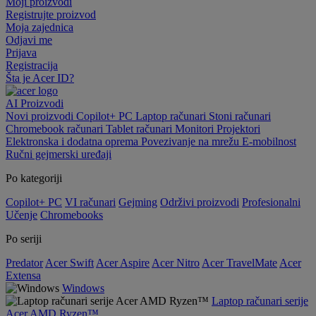
Moji proizvodi
Registrujte proizvod
Moja zajednica
Odjavi me
Prijava
Registracija
Šta je Acer ID?
AI
Proizvodi
Novi proizvodi
Copilot+ PC
Laptop računari
Stoni računari
Chromebook računari
Tablet računari
Monitori
Projektori
Elektronska i dodatna oprema
Povezivanje na mrežu
E-mobilnost
Ručni gejmerski uređaji
Po kategoriji
Copilot+ PC
VI računari
Gejming
Održivi proizvodi
Profesionalni
Učenje
Chromebooks
Po seriji
Predator
Acer Swift
Acer Aspire
Acer Nitro
Acer TravelMate
Acer
Extensa
Windows
Laptop računari serije
Acer AMD Ryzen™