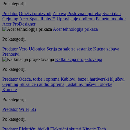
Po kategoriji
Predator
Održivi proizvodi
Zabava
Poslovna upotreba
Svaki dan
Gejming
Acer SpatialLabs™
Upravljanje dodirom
Pametni monitor
Acer ProDesigner
Acer tehnologija prikaza
Po kategoriji
Predator
Vero
Učionica
Serija za sale za sastanke
Kućna zabava
Prenosivi
Kalkulacija projektovanja
Po kategoriji
Predator
Odeća, torbe i oprema
Kablovi, baze i hardverski ključevi
Gejming
Slušalice i audio-oprema
Tastature, miševi i olovke
Kamere
Po kategoriji
Predator
Wi-Fi
5G
Po kategoriji
Predator
Električni bicikli
Električni skuteri
Kinetic Tech