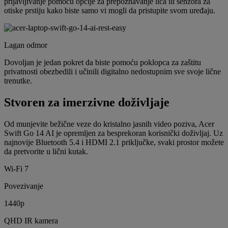
prijavljivanje pomoću opcije za prepoznavanje lica ili senzora za
otiske prstiju kako biste samo vi mogli da pristupite svom uređaju.
Lagan odmor
Dovoljan je jedan pokret da biste pomoću poklopca za zaštitu
privatnosti obezbedili i učinili digitalno nedostupnim sve svoje lične
trenutke.
Stvoren za imerzivne doživljaje
Od munjevite bežične veze do kristalno jasnih video poziva, Acer
Swift Go 14 AI je opremljen za besprekoran korisnički doživljaj. Uz
najnovije Bluetooth 5.4 i HDMI 2.1 priključke, svaki prostor možete
da pretvorite u lični kutak.
Wi-Fi 7
Povezivanje
1440p
QHD IR kamera