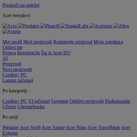
Preskoči na sadržaj
Acer brendovi
Moj profil
Moji proizvodi
Registrujte proizvod
Moja zajednica
Odjavi me
Prijava
Registracija
Šta je Acer ID?
AI
Proizvodi
Novi proizvodi
Copilot+ PC
Laptop računari
Po kategoriji
Copilot+ PC
VI računari
Gejming
Održivi proizvodi
Profesionalni
Učenje
Chromebooks
Po seriji
Predator
Acer Swift
Acer Aspire
Acer Nitro
Acer TravelMate
Acer
Extensa