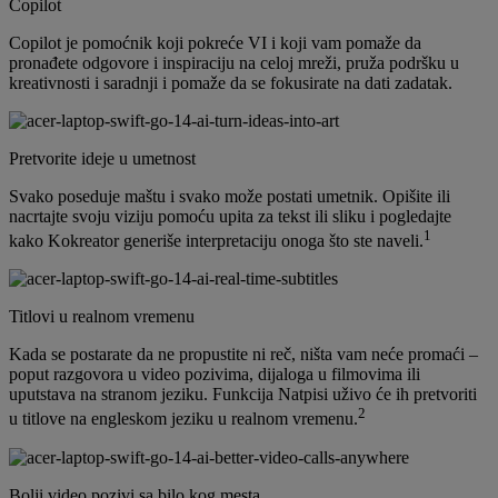
Copilot
Copilot je pomoćnik koji pokreće VI i koji vam pomaže da
pronađete odgovore i inspiraciju na celoj mreži, pruža podršku u
kreativnosti i saradnji i pomaže da se fokusirate na dati zadatak.
Pretvorite ideje u umetnost
Svako poseduje maštu i svako može postati umetnik. Opišite ili
nacrtajte svoju viziju pomoću upita za tekst ili sliku i pogledajte
1
kako Kokreator generiše interpretaciju onoga što ste naveli.
Titlovi u realnom vremenu
Kada se postarate da ne propustite ni reč, ništa vam neće promaći –
poput razgovora u video pozivima, dijaloga u filmovima ili
uputstava na stranom jeziku. Funkcija Natpisi uživo će ih pretvoriti
2
u titlove na engleskom jeziku u realnom vremenu.
Bolji video pozivi sa bilo kog mesta