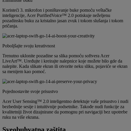
Eliminišite buku
Koristeći 3. mikrofon i poništavanje buke pomoću veštačke
inteligencije, Acer PurifiedVoice™ 2.0 potiskuje neželjenu
pozadinsku buku za kristalno jasan zvuk i tokom slušanja i tokom
pričanja.
Poboljšajte svoju kreativnost
Trenutno uklonite pozadine sa slika pomoću softvera Acer
LiveArt™. Uređujte i kreirajte nalepnice koje možete bilo gde da
nalepite. Kada slikate ekran ili otvorite neku sliku, pojaviće se ekran
sa menijem kao pomoć.
Pojednostavite svoje prisustvo
Acer User Sensing™ 2.0 inteligentno detektuje vaše prisustvo i nudi
bezbednije sesije i intuitivnije podsetnike. Takođe nudi funkcije za
kvalitetniji život dizajnirane da pomognu pri navigaciji bez upotrebe
ruku na više ekrana.
Sveobuhvatna zaštita