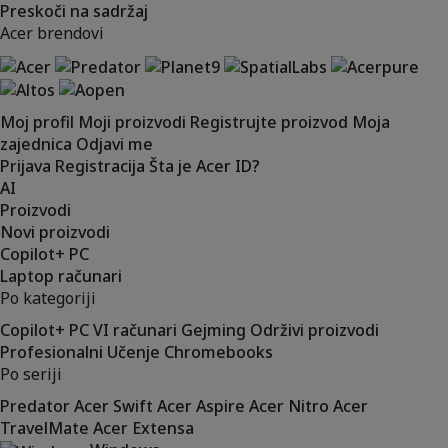
Preskoči na sadržaj
Acer brendovi
Moj profil
Moji proizvodi
Registrujte proizvod
Moja
zajednica
Odjavi me
Prijava
Registracija
Šta je Acer ID?
AI
Proizvodi
Novi proizvodi
Copilot+ PC
Laptop računari
Po kategoriji
Copilot+ PC
VI računari
Gejming
Održivi proizvodi
Profesionalni
Učenje
Chromebooks
Po seriji
Predator
Acer Swift
Acer Aspire
Acer Nitro
Acer
TravelMate
Acer Extensa