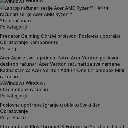
Windows
Laptop
računari serije Acer AMD Ryzen™
Stoni računari
Po kategoriji
Predator
Gejming
Održivi proizvodi
Poslovna upotreba
Obrazovanje
Komponente
Po seriji
Acer Aspire sve-u-jednom
Nitro
Acer Veriton poslovni
desktop računari
Acer Veriton računari za sve namene
Radna stanica Acer Veriton
Add-In-One
Chromebox
Mini
računari
Windows
Chromebook računari
Po kategoriji
Poslovna upotreba
Igranje u oblaku
Svaki dan
Obrazovanje
Po premazu
Chromebook Plus
ChromeOS Enterprise Solutions
Cloud