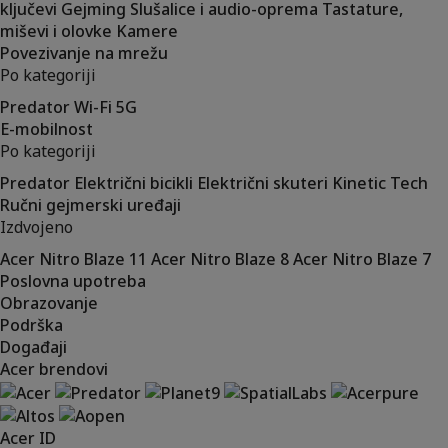
ključevi
Gejming
Slušalice i audio-oprema
Tastature,
miševi i olovke
Kamere
Povezivanje na mrežu
Po kategoriji
Predator
Wi-Fi
5G
E-mobilnost
Po kategoriji
Predator
Električni bicikli
Električni skuteri
Kinetic Tech
Ručni gejmerski uređaji
Izdvojeno
Acer Nitro Blaze 11
Acer Nitro Blaze 8
Acer Nitro Blaze 7
Poslovna upotreba
Obrazovanje
Podrška
Događaji
Acer brendovi
Acer ID