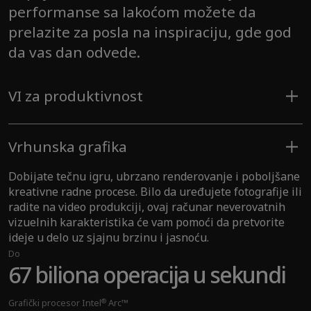
performanse sa lakoćom možete da
prelazite za posla na inspiraciju, gde god
da vas dan odvede.
VI za produktivnost
Vaše omiljene aplikacije brže i pametnije rade, dok
bezbednost na nivou hardvera čuva vaše podatke i pri
Vrhunska grafika
tom vam ne smeta dok radite. Jednostavno se prijavite
jednim pogledom ili dodirom i otključajte novi nivo
Dobijate tečnu igru, ubrzano renderovanje i poboljšane
produktivnosti koja poboljšava vaš učinak.
kreativne radne procese. Bilo da uređujete fotografije ili
Do
radite na video produkciji, ovaj računar neverovatnih
®
Do modela Intel
Core™ Ultra 9
vizuelnih karakteristika će vam pomoći da pretvorite
ideje u delo uz sjajnu brzinu i jasnoću.
procesor (serije 2)
Do
67 biliona operacija u sekundi
Do
48 biliona operacija u sekundi
®
Grafički procesor Intel
Arc™