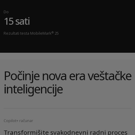
Do
15 sati
®
Rezultati testa MobileMark
25
Počinje nova era veštačke
inteligencije
Copilot+ računar
Transformišite svakodnevni radni proces