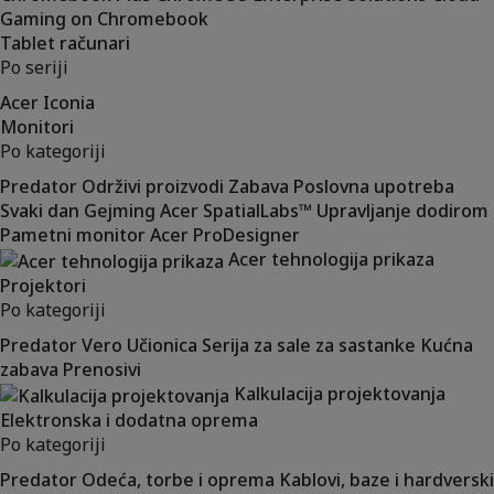
Gaming on Chromebook
Tablet računari
Po seriji
Acer Iconia
Monitori
Po kategoriji
Predator
Održivi proizvodi
Zabava
Poslovna upotreba
Svaki dan
Gejming
Acer SpatialLabs™
Upravljanje dodirom
Pametni monitor
Acer ProDesigner
Acer tehnologija prikaza
Projektori
Po kategoriji
Predator
Vero
Učionica
Serija za sale za sastanke
Kućna
zabava
Prenosivi
Kalkulacija projektovanja
Elektronska i dodatna oprema
Po kategoriji
Predator
Odeća, torbe i oprema
Kablovi, baze i hardverski