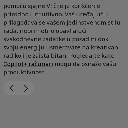
pomoću sjajne VI čije je korišćenje
prirodno i intuitivno. Vaš uređaj uči i
prilagođava se vašem jedinstvenom stilu
rada, neprimetno obavljajući
svakodnevne zadatke u pozadini dok
svoju energiju usmeravate na kreativan
rad koji je zaista bitan. Pogledajte kako
Copilot+ računari
mogu da osnaže vašu
produktivnost.
VI je vaš saputnik