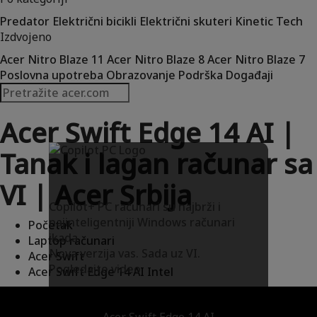
Predator
Električni bicikli
Električni skuteri
Kinetic Tech
Izdvojeno
Acer Nitro Blaze 11
Acer Nitro Blaze 8
Acer Nitro Blaze 7
Poslovna upotreba
Obrazovanje
Podrška
Događaji
Acer Swift Edge 14 AI |
Tanak i lagan računar sa
VI | Acer Srbija
Copilot+ PC računari su najbrži i
najinteligentniji Windows računari
Početak
ikada.
Laptop računari
Nova verzija vas. Sada uz VI.
Acer Swift
Pogledajte video
Acer Swift Edge 14 AI Intel