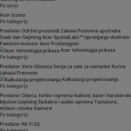
Po seriji
Acer Iconia
Po kategoriji
Predator
Održivi proizvodi
Zabava
Poslovna upotreba
Svaki dan
Gejming
Acer SpatialLabs™
Upravljanje dodirom
Pametni monitor
Acer ProDesigner
Acer tehnologija prikaza
Po kategoriji
Predator
Vero
Učionica
Serija za sale za sastanke
Kućna
zabava
Prenosivi
Kalkulacija projektovanja
Po kategoriji
Predator
Odeća, torbe i oprema
Kablovi, baze i hardverski
ključevi
Gejming
Slušalice i audio-oprema
Tastature,
miševi i olovke
Kamere
Po kategoriji
Predator
Wi-Fi
5G
Po kategoriji