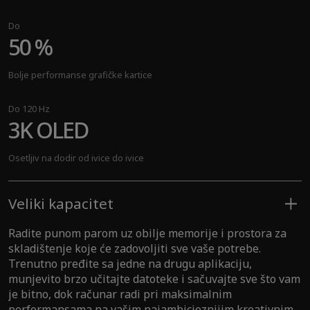
Performanse neuronskog procesora sa VI
Do
50 %
Do
120 biliona operacija u sekundi
Bolje performanse grafičke kartice
Performanse VI na uređaju
Do 120 Hz
3K OLED
Više od
300
Osetljiv na dodir od ivice do ivice
doživljaja VI
Veliki kapacitet
Radite punom parom uz obilje memorije i prostora za
skladištenje koje će zadovoljiti sve vaše potrebe.
Trenutno pređite sa jedne na drugu aplikaciju,
munjevito brzo učitajte datoteke i sačuvajte sve što vam
je bitno, dok računar radi pri maksimalnim
performansama na vašim najambicioznijim kreativnim