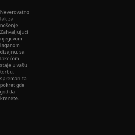
Neverovatno
lak za
nošenje
Zahvaljujući
njegovom
laganom
dizajnu, sa
lakoćom
staje u vašu
torbu,
spreman za
pokret gde
god da
krenete.