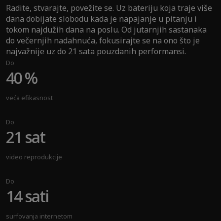
Radite, stvarajte, povežite se. Uz bateriju koja traje više
dana dobijate slobodu kada je napajanje u pitanju i
tokom najdužih dana na poslu. Od jutarnjih sastanaka
do večernjih nadahnuća, fokusirajte se na ono što je
najvažnije uz do 21 sata pouzdanih performansi.
Do
40 %
veća efikasnost
Do
21 sat
video reprodukcije
Do
14 sati
surfovanja internetom