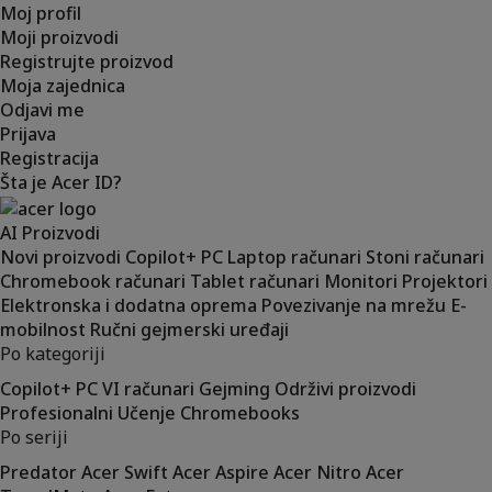
Moj profil
Moji proizvodi
Registrujte proizvod
Moja zajednica
Odjavi me
Prijava
Registracija
Šta je Acer ID?
AI
Proizvodi
Novi proizvodi
Copilot+ PC
Laptop računari
Stoni računari
Chromebook računari
Tablet računari
Monitori
Projektori
Elektronska i dodatna oprema
Povezivanje na mrežu
E-
mobilnost
Ručni gejmerski uređaji
Po kategoriji
Copilot+ PC
VI računari
Gejming
Održivi proizvodi
Profesionalni
Učenje
Chromebooks
Po seriji
Predator
Acer Swift
Acer Aspire
Acer Nitro
Acer