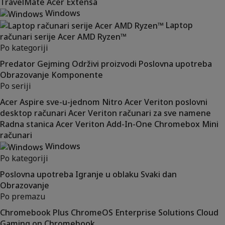
TravelMate
Acer Extensa
Windows
Laptop
računari serije Acer AMD Ryzen™
Po kategoriji
Predator
Gejming
Održivi proizvodi
Poslovna upotreba
Obrazovanje
Komponente
Po seriji
Acer Aspire sve-u-jednom
Nitro
Acer Veriton poslovni
desktop računari
Acer Veriton računari za sve namene
Radna stanica Acer Veriton
Add-In-One
Chromebox
Mini
računari
Windows
Po kategoriji
Poslovna upotreba
Igranje u oblaku
Svaki dan
Obrazovanje
Po premazu
Chromebook Plus
ChromeOS Enterprise Solutions
Cloud
Gaming on Chromebook