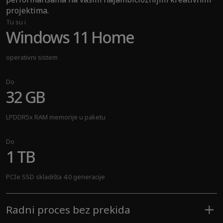
projektima.
Tu su i
Windows 11 Home
operativni sistem
Do
32 GB
LPDDR5x RAM memorije u paketu
Do
1 TB
PCIe SSD skladišta 4.0 generacije
Radni proces bez prekida