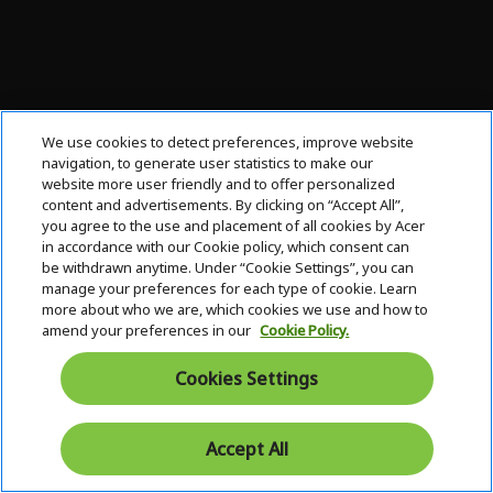
We use cookies to detect preferences, improve website
navigation, to generate user statistics to make our
website more user friendly and to offer personalized
content and advertisements. By clicking on “Accept All”,
you agree to the use and placement of all cookies by Acer
in accordance with our Cookie policy, which consent can
be withdrawn anytime. Under “Cookie Settings”, you can
manage your preferences for each type of cookie. Learn
more about who we are, which cookies we use and how to
amend your preferences in our
Cookie Policy.
wift
Prikaz
n
po vašoj
Cookies Settings
rijski
meri
 slova
Šarka
koja se
Accept All
izuje
rotira
,
180