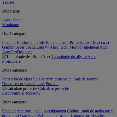
Tablete
După serie
Acer Iconia
Monitoare
După categorie
Predator
Produse durabile
Entertainment
Profesionale
De zi cu zi
Gaming
Acer SpatialLabs™
Afişaj tactil
Monitor inteligent Acer
Acer ProDesigner
Tehnologie de afișare Acer
Proiectoare
După categorie
Vero
Sală de clasă
Sală de mari dimensiuni
Sală de ședințe
Divertisment pentru acasă
Portabil
Calculare proiecție
Electronice și accesorii
După categorie
Predator
Accesorii, genți și echipament
Cabluri, stații de andocare și
dongle-uri
Gaming
Căști și audio
Tastaturi, mouse-uri și stylus