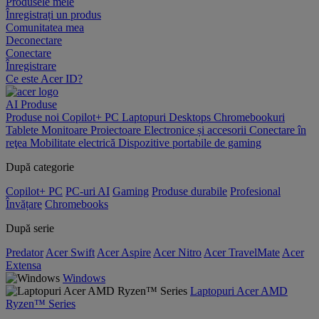
Produsele mele
Înregistrați un produs
Comunitatea mea
Deconectare
Conectare
Înregistrare
Ce este Acer ID?
AI
Produse
Produse noi
Copilot+ PC
Laptopuri
Desktops
Chromebookuri
Tablete
Monitoare
Proiectoare
Electronice și accesorii
Conectare în
reţea
Mobilitate electrică
Dispozitive portabile de gaming
După categorie
Copilot+ PC
PC-uri AI
Gaming
Produse durabile
Profesional
Învățare
Chromebooks
După serie
Predator
Acer Swift
Acer Aspire
Acer Nitro
Acer TravelMate
Acer
Extensa
Windows
Laptopuri Acer AMD
Ryzen™ Series