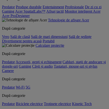
Predator
Produse durabile
Entertainment
Profesionale
De zi cu zi
Gaming
Acer SpatialLabs™
Afişaj tactil
Monitor inteligent Acer
Acer ProDesigner
Tehnologie de afișare Acer
După categorie
Vero
Sală de clasă
Sală de mari dimensiuni
Sală de ședințe
Divertisment pentru acasă
Portabil
Calculare proiecție
După categorie
Predator
Accesorii, genți și echipament
Cabluri, stații de andocare și
dongle-uri
Gaming
Căști și audio
Tastaturi, mouse-uri și stylus
Camere
După categorie
Predator
Wi-Fi
5G
După categorie
Predator
Biciclete electrice
Trotinete electrice
Kinetic Tech