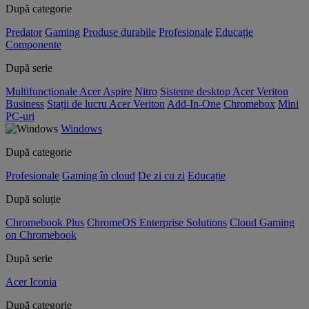
După categorie
Predator
Gaming
Produse durabile
Profesionale
Educație
Componente
După serie
Multifuncționale Acer Aspire
Nitro
Sisteme desktop Acer Veriton
Business
Stații de lucru Acer Veriton
Add-In-One
Chromebox
Mini
PC-uri
Windows
După categorie
Profesionale
Gaming în cloud
De zi cu zi
Educație
După soluție
Chromebook Plus
ChromeOS Enterprise Solutions
Cloud Gaming
on Chromebook
După serie
Acer Iconia
După categorie