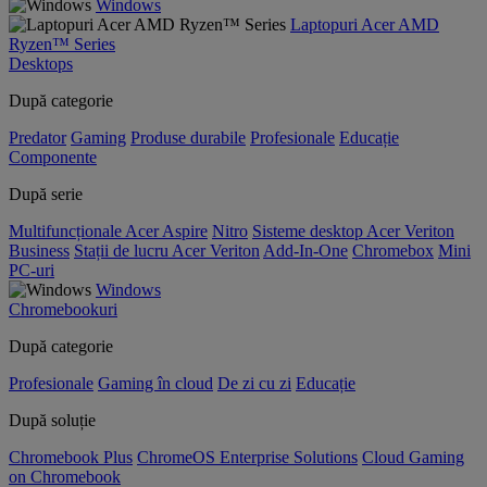
Windows
Laptopuri Acer AMD
Ryzen™ Series
Desktops
După categorie
Predator
Gaming
Produse durabile
Profesionale
Educație
Componente
După serie
Multifuncționale Acer Aspire
Nitro
Sisteme desktop Acer Veriton
Business
Stații de lucru Acer Veriton
Add-In-One
Chromebox
Mini
PC-uri
Windows
Chromebookuri
După categorie
Profesionale
Gaming în cloud
De zi cu zi
Educație
După soluție
Chromebook Plus
ChromeOS Enterprise Solutions
Cloud Gaming
on Chromebook