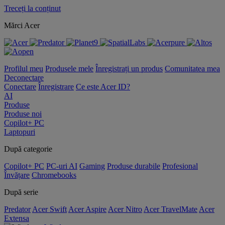
Treceți la conținut
Mărci Acer
Profilul meu
Produsele mele
Înregistrați un produs
Comunitatea mea
Deconectare
Conectare
Înregistrare
Ce este Acer ID?
AI
Produse
Produse noi
Copilot+ PC
Laptopuri
După categorie
Copilot+ PC
PC-uri AI
Gaming
Produse durabile
Profesional
Învățare
Chromebooks
După serie
Predator
Acer Swift
Acer Aspire
Acer Nitro
Acer TravelMate
Acer
Extensa