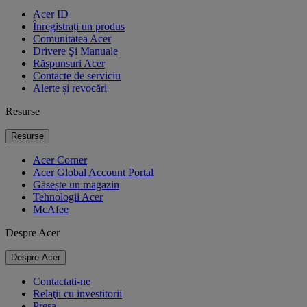
Acer ID
Înregistrați un produs
Comunitatea Acer
Drivere Şi Manuale
Răspunsuri Acer
Contacte de serviciu
Alerte și revocări
Resurse
Resurse
Acer Corner
Acer Global Account Portal
Găsește un magazin
Tehnologii Acer
McAfee
Despre Acer
Despre Acer
Contactati-ne
Relaţii cu investitorii
Presa