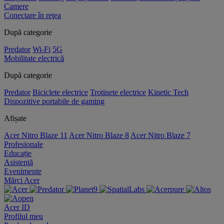
Camere
Conectare în reţea
După categorie
Predator
Wi-Fi
5G
Mobilitate electrică
După categorie
Predator
Biciclete electrice
Trotinete electrice
Kinetic Tech
Dispozitive portabile de gaming
Afișate
Acer Nitro Blaze 11
Acer Nitro Blaze 8
Acer Nitro Blaze 7
Profesionale
Educație
Asistenţă
Evenimente
Mărci Acer
Acer ID
Profilul meu