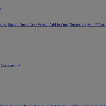
e
iness
Stații de lucru Acer Veriton
Add-In-One
Chromebox
Mini PC-uri
n Chromebook