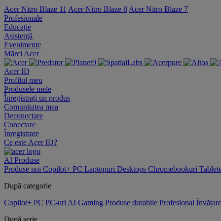
Acer Nitro Blaze 11
Acer Nitro Blaze 8
Acer Nitro Blaze 7
Profesionale
Educație
Asistenţă
Evenimente
Mărci Acer
Acer ID
Profilul meu
Produsele mele
Înregistrați un produs
Comunitatea mea
Deconectare
Conectare
Înregistrare
Ce este Acer ID?
AI
Produse
Produse noi
Copilot+ PC
Laptopuri
Desktops
Chromebookuri
Tablet
După categorie
Copilot+ PC
PC-uri AI
Gaming
Produse durabile
Profesional
Învățar
După serie