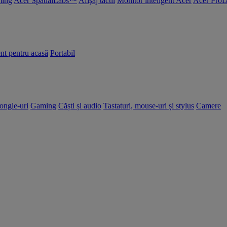
ing
Acer SpatialLabs™
Afişaj tactil
Monitor inteligent Acer
Acer ProD
nt pentru acasă
Portabil
dongle-uri
Gaming
Căști și audio
Tastaturi, mouse-uri și stylus
Camere