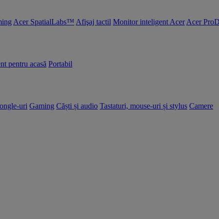
ing
Acer SpatialLabs™
Afişaj tactil
Monitor inteligent Acer
Acer ProD
nt pentru acasă
Portabil
dongle-uri
Gaming
Căști și audio
Tastaturi, mouse-uri și stylus
Camere