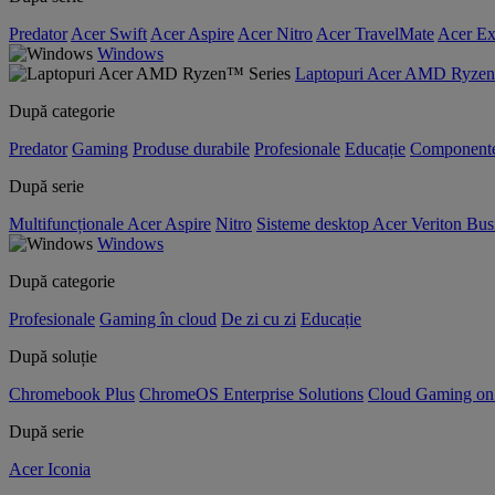
Predator
Acer Swift
Acer Aspire
Acer Nitro
Acer TravelMate
Acer Ex
Windows
Laptopuri Acer AMD Ryzen
După categorie
Predator
Gaming
Produse durabile
Profesionale
Educație
Component
După serie
Multifuncționale Acer Aspire
Nitro
Sisteme desktop Acer Veriton Bus
Windows
După categorie
Profesionale
Gaming în cloud
De zi cu zi
Educație
După soluție
Chromebook Plus
ChromeOS Enterprise Solutions
Cloud Gaming o
După serie
Acer Iconia