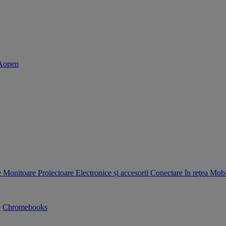
e
Monitoare
Proiectoare
Electronice și accesorii
Conectare în reţea
Mobil
e
Chromebooks