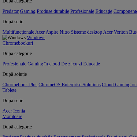
După categorie
Predator
Gaming
Produse durabile
Profesionale
Educație
Component
După serie
Multifuncționale Acer Aspire
Nitro
Sisteme desktop Acer Veriton Bus
Windows
Chromebookuri
După categorie
Profesionale
Gaming în cloud
De zi cu zi
Educație
După soluție
Chromebook Plus
ChromeOS Enterprise Solutions
Cloud Gaming o
Tablete
După serie
Acer Iconia
Monitoare
După categorie