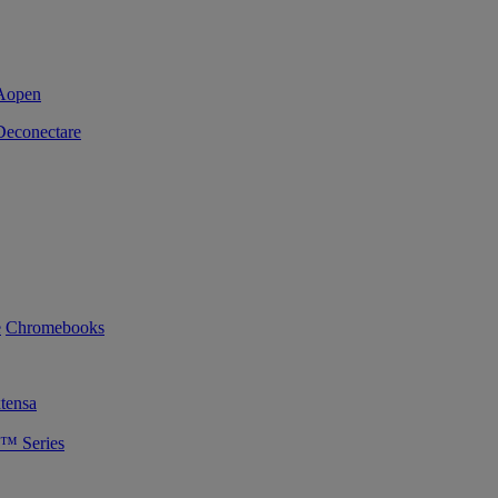
Deconectare
e
Chromebooks
tensa
™ Series