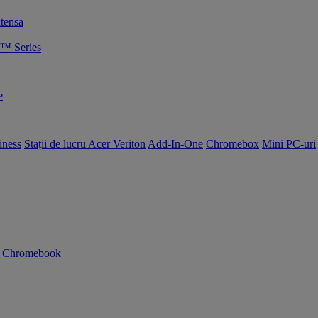
tensa
™ Series
e
iness
Stații de lucru Acer Veriton
Add-In-One
Chromebox
Mini PC-uri
n Chromebook