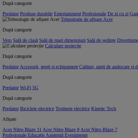
După categorie
Predator
Produse durabile
Entertainment
Profesionale
De zi cu zi
Gam
Tehnologie de afișare Acer
După categorie
Vero
Sală de clasă
Sală de mari dimensiuni
Sală de ședințe
Divertisme
Calculare proiecție
După categorie
Predator
Accesorii, genți și echipament
Cabluri, stații de andocare și 
După categorie
Predator
Wi-Fi
5G
După categorie
Predator
Biciclete electrice
Trotinete electrice
Kinetic Tech
Afișate
Acer Nitro Blaze 11
Acer Nitro Blaze 8
Acer Nitro Blaze 7
Profesionale
Educație
Asistenţă
Evenimente