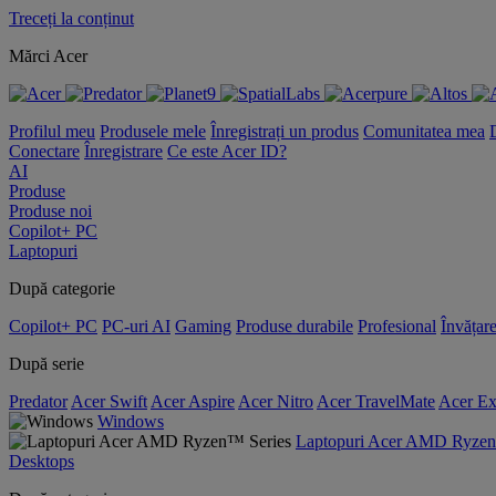
Treceți la conținut
Mărci Acer
Profilul meu
Produsele mele
Înregistrați un produs
Comunitatea mea
Conectare
Înregistrare
Ce este Acer ID?
AI
Produse
Produse noi
Copilot+ PC
Laptopuri
După categorie
Copilot+ PC
PC-uri AI
Gaming
Produse durabile
Profesional
Învățar
După serie
Predator
Acer Swift
Acer Aspire
Acer Nitro
Acer TravelMate
Acer Ex
Windows
Laptopuri Acer AMD Ryzen
Desktops