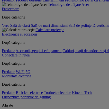
Predator
Produse durabile
Entertainment
Profesionale
De zi cu zi
Gam
Tehnologie de afișare Acer
Proiectoare
După categorie
Vero
Sală de clasă
Sală de mari dimensiuni
Sală de ședințe
Divertisme
Calculare proiecție
Electronice și accesorii
După categorie
Predator
Accesorii, genți și echipament
Cabluri, stații de andocare și 
Conectare în reţea
După categorie
Predator
Wi-Fi
5G
Mobilitate electrică
După categorie
Predator
Biciclete electrice
Trotinete electrice
Kinetic Tech
Dispozitive portabile de gaming
Afișate