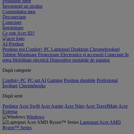
Produsele mele
Înregistrați un produs
Comunitatea mea
Deconectare
Conectare
Înregistrare
Ce este Acer ID?
AI
Produse
Produse noi
Copilot+ PC
Laptopuri
Desktops
Chromebookuri
Tablete
Monitoare
Proiectoare
Electronice și accesorii
Conectare în
reţea
Mobilitate electrică
Dispozitive portabile de gaming
După categorie
Copilot+ PC
PC-uri AI
Gaming
Produse durabile
Profesional
Învățare
Chromebooks
După serie
Predator
Acer Swift
Acer Aspire
Acer Nitro
Acer TravelMate
Acer
Extensa
Windows
Laptopuri Acer AMD
Ryzen™ Series