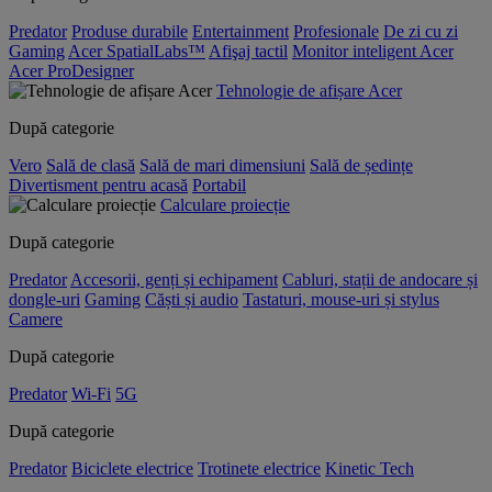
Predator
Produse durabile
Entertainment
Profesionale
De zi cu zi
Gaming
Acer SpatialLabs™
Afişaj tactil
Monitor inteligent Acer
Acer ProDesigner
Tehnologie de afișare Acer
După categorie
Vero
Sală de clasă
Sală de mari dimensiuni
Sală de ședințe
Divertisment pentru acasă
Portabil
Calculare proiecție
După categorie
Predator
Accesorii, genți și echipament
Cabluri, stații de andocare și
dongle-uri
Gaming
Căști și audio
Tastaturi, mouse-uri și stylus
Camere
După categorie
Predator
Wi-Fi
5G
După categorie
Predator
Biciclete electrice
Trotinete electrice
Kinetic Tech