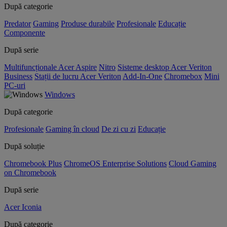
După categorie
Predator
Gaming
Produse durabile
Profesionale
Educație
Componente
După serie
Multifuncționale Acer Aspire
Nitro
Sisteme desktop Acer Veriton
Business
Stații de lucru Acer Veriton
Add-In-One
Chromebox
Mini
PC-uri
Windows
După categorie
Profesionale
Gaming în cloud
De zi cu zi
Educație
După soluție
Chromebook Plus
ChromeOS Enterprise Solutions
Cloud Gaming
on Chromebook
După serie
Acer Iconia
După categorie