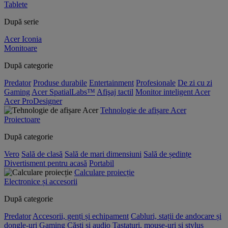
Tablete
După serie
Acer Iconia
Monitoare
După categorie
Predator
Produse durabile
Entertainment
Profesionale
De zi cu zi
Gaming
Acer SpatialLabs™
Afişaj tactil
Monitor inteligent Acer
Acer ProDesigner
Tehnologie de afișare Acer
Proiectoare
După categorie
Vero
Sală de clasă
Sală de mari dimensiuni
Sală de ședințe
Divertisment pentru acasă
Portabil
Calculare proiecție
Electronice și accesorii
După categorie
Predator
Accesorii, genți și echipament
Cabluri, stații de andocare și
dongle-uri
Gaming
Căști și audio
Tastaturi, mouse-uri și stylus