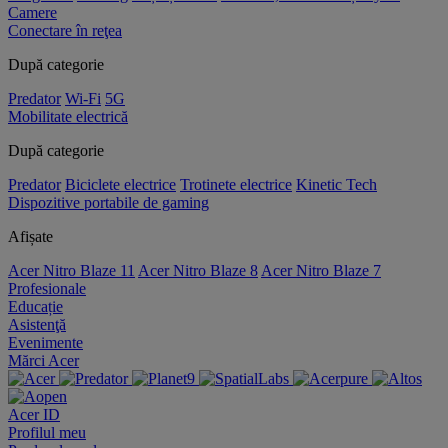
Camere
Conectare în reţea
După categorie
Predator
Wi-Fi
5G
Mobilitate electrică
După categorie
Predator
Biciclete electrice
Trotinete electrice
Kinetic Tech
Dispozitive portabile de gaming
Afișate
Acer Nitro Blaze 11
Acer Nitro Blaze 8
Acer Nitro Blaze 7
Profesionale
Educație
Asistenţă
Evenimente
Mărci Acer
Acer ID
Profilul meu