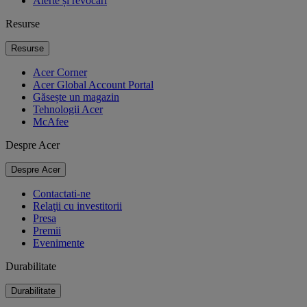
Alerte și revocări
Resurse
Resurse
Acer Corner
Acer Global Account Portal
Găsește un magazin
Tehnologii Acer
McAfee
Despre Acer
Despre Acer
Contactati-ne
Relaţii cu investitorii
Presa
Premii
Evenimente
Durabilitate
Durabilitate