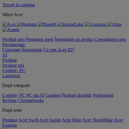
Treceți la conținut
Mărci Acer
Profilul meu
Produsele mele
Înregistrați un produs
Comunitatea mea
Deconectare
Conectare
Înregistrare
Ce este Acer ID?
AI
Produse
Produse noi
Copilot+ PC
Laptopuri
După categorie
Copilot+ PC
PC-uri AI
Gaming
Produse durabile
Profesional
Învățare
Chromebooks
După serie
Predator
Acer Swift
Acer Aspire
Acer Nitro
Acer TravelMate
Acer
Extensa