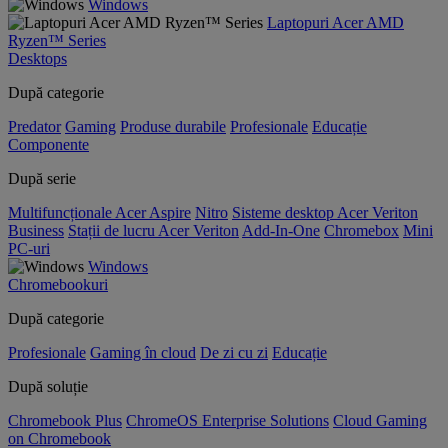
Windows
Laptopuri Acer AMD
Ryzen™ Series
Desktops
După categorie
Predator
Gaming
Produse durabile
Profesionale
Educație
Componente
După serie
Multifuncționale Acer Aspire
Nitro
Sisteme desktop Acer Veriton
Business
Stații de lucru Acer Veriton
Add-In-One
Chromebox
Mini
PC-uri
Windows
Chromebookuri
După categorie
Profesionale
Gaming în cloud
De zi cu zi
Educație
După soluție
Chromebook Plus
ChromeOS Enterprise Solutions
Cloud Gaming
on Chromebook