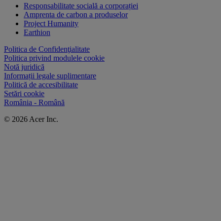
Responsabilitate socială a corporației
Amprenta de carbon a produselor
Project Humanity
Earthion
Politica de Confidenţialitate
Politica privind modulele cookie
Notă juridică
Informații legale suplimentare
Politică de accesibilitate
Setări cookie
România - Română
© 2026 Acer Inc.