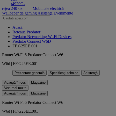
reţea
Mobilitate electrică
Wallpaper de gaming
Asistenţă
Evenimente
Acasă
Rețeaua Predator
Predator Networking Wi-Fi Devices
Predator Connect W6D
FF.G25EE.001
Router Wi-Fi 6 Predator Connect W6
W6d | FF.G25EE.001
Prezentare generală
Specificații tehnice
Asistență
Adaugă în coș
Magazine
Vezi mai multe
Adaugă în coș
Magazine
Router Wi-Fi 6 Predator Connect W6
W6d | FF.G25EE.001