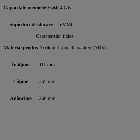
Capacitate memorie Flash
4 GB
Suporturi de stocare
eMMC
Caracteristici fizice
Material produs
Acrilonitril-butadien-stiren (ABS)
Înălţime
111 mm
Lăţime
265 mm
Adâncime
260 mm