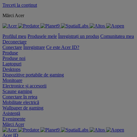
Treceți la conținut
Mărci Acer
Profilul meu
Produsele mele
Înregistrați un produs
Comunitatea mea
Deconectare
Conectare
Înregistrare
Ce este Acer ID?
Produse
Produse noi
Laptopuri
Desktops
Dispozitive portabile de gaming
Monitoare
Electronice și accesorii
Scaune gaming
Conectare în reţea
Mobilitate electrică
Wallpaper de gaming
Asistenţă
Evenimente
Mărci Acer
Acer ID