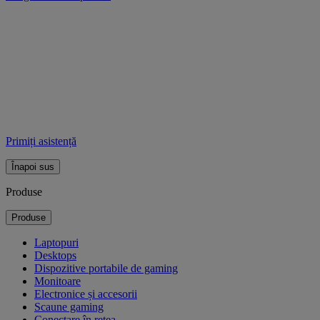
Primiți asistență
Înapoi sus
Produse
Produse
Laptopuri
Desktops
Dispozitive portabile de gaming
Monitoare
Electronice și accesorii
Scaune gaming
Conectare în reţea