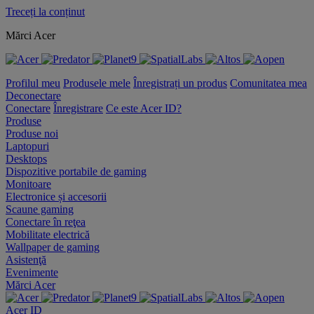
Treceți la conținut
Mărci Acer
Profilul meu
Produsele mele
Înregistrați un produs
Comunitatea mea
Deconectare
Conectare
Înregistrare
Ce este Acer ID?
Produse
Produse noi
Laptopuri
Desktops
Dispozitive portabile de gaming
Monitoare
Electronice și accesorii
Scaune gaming
Conectare în reţea
Mobilitate electrică
Wallpaper de gaming
Asistenţă
Evenimente
Mărci Acer
Acer ID