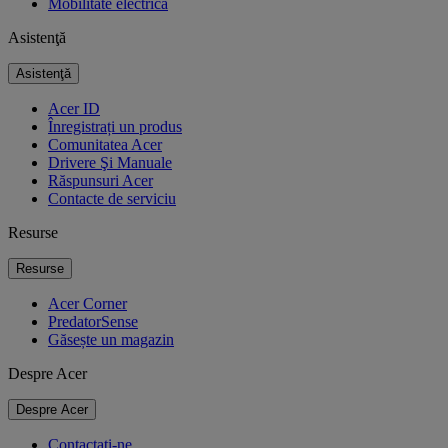
Mobilitate electrică
Asistenţă
Asistenţă
Acer ID
Înregistrați un produs
Comunitatea Acer
Drivere Şi Manuale
Răspunsuri Acer
Contacte de serviciu
Resurse
Resurse
Acer Corner
PredatorSense
Găsește un magazin
Despre Acer
Despre Acer
Contactati-ne