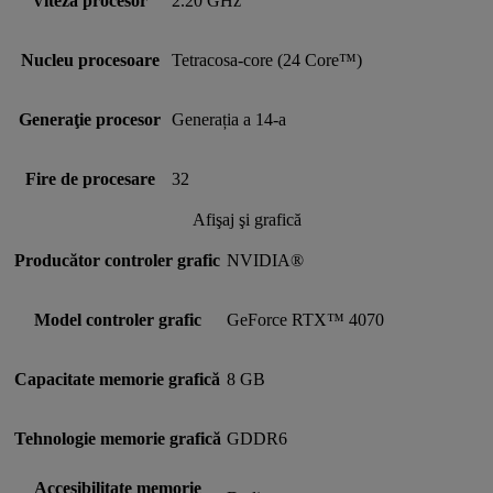
Viteză procesor
2.20 GHz
Nucleu procesoare
Tetracosa-core (24 Core™)
Generaţie procesor
Generația a 14-a
Fire de procesare
32
Afişaj şi grafică
Producător controler grafic
NVIDIA®
Model controler grafic
GeForce RTX™ 4070
Capacitate memorie grafică
8 GB
Tehnologie memorie grafică
GDDR6
Accesibilitate memorie