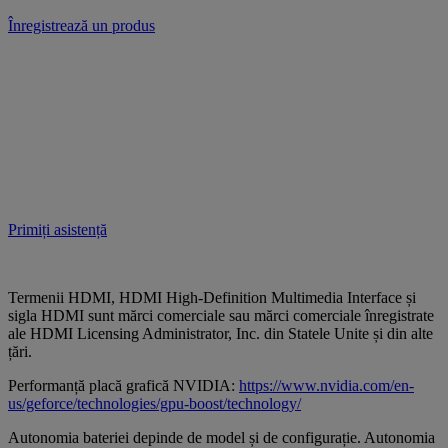
Înregistrează un produs
Primiți asistență
Termenii HDMI, HDMI High-Definition Multimedia Interface și
sigla HDMI sunt mărci comerciale sau mărci comerciale înregistrate
ale HDMI Licensing Administrator, Inc. din Statele Unite și din alte
țări.
Performanță placă grafică NVIDIA:
https://www.nvidia.com/en-
us/geforce/technologies/gpu-boost/technology/
Autonomia bateriei depinde de model și de configurație. Autonomia