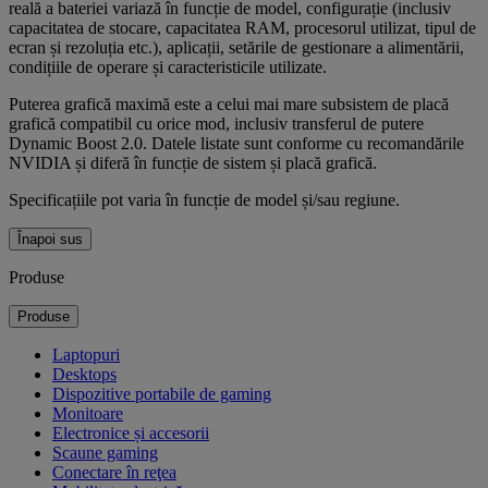
reală a bateriei variază în funcție de model, configurație (inclusiv
capacitatea de stocare, capacitatea RAM, procesorul utilizat, tipul de
ecran și rezoluția etc.), aplicații, setările de gestionare a alimentării,
condițiile de operare și caracteristicile utilizate.
Puterea grafică maximă este a celui mai mare subsistem de placă
grafică compatibil cu orice mod, inclusiv transferul de putere
Dynamic Boost 2.0. Datele listate sunt conforme cu recomandările
NVIDIA și diferă în funcție de sistem și placă grafică.
Specificațiile pot varia în funcție de model și/sau regiune.
Înapoi sus
Produse
Produse
Laptopuri
Desktops
Dispozitive portabile de gaming
Monitoare
Electronice și accesorii
Scaune gaming
Conectare în reţea