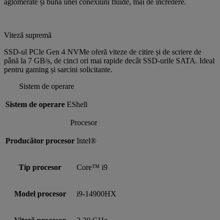
aglomerate și bună unei conexiuni fluide, mai de încredere.
Viteză supremă
SSD-ul PCle Gen 4 NVMe oferă viteze de citire și de scriere de
până la 7 GB/s, de cinci ori mai rapide decât SSD-urile SATA. Ideal
pentru gaming și sarcini solicitante.
Sistem de operare
Sistem de operare
EShell
Procesor
Producător procesor
Intel®
Tip procesor
Core™ i9
Model procesor
i9-14900HX