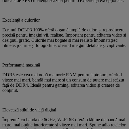
ridicată de FPS cu latență scăzută pentru o experiență excepțională.
Excelență a culorilor
Ecranul DCI-P3 100% oferă o gamă amplă de culori și reproducere
precisă pentru imagini vii, realiste. Important pentru editarea video și
designul grafic. Culorile mai bogate și mai realiste îmbunătățesc
filmele, jocurile și fotografiile, oferind imagini detaliate și captivante.
Performanță maximă
DDR5 este cea mai nouă memorie RAM pentru laptopuri, oferind
viteze mai mari, bandă mai mare și un consum de putere mai scăzut
față de DDR4. Ideală pentru gaming, editarea video și crearea de
conținut.
Elevează stilul de viață digital
Împreună cu banda de 6GHz, Wi-Fi 6E oferă o lățime de bandă mai
mare, mai puține interferențe și viteze mai mari. Spune adio rețelelor