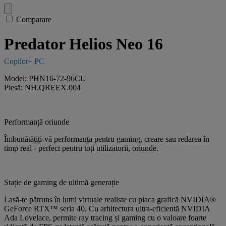
Comparare
Predator Helios Neo 16
Copilot+ PC
Model: PHN16-72-96CU
Piesă: NH.QREEX.004
Performanță oriunde
Îmbunătățiți-vă performanța pentru gaming, creare sau redarea în
timp real - perfect pentru toți utilizatorii, oriunde.
Stație de gaming de ultimă generație
Lasă-te pătruns în lumi virtuale realiste cu placa grafică NVIDIA®
GeForce RTX™ seria 40. Cu arhitectura ultra-eficientă NVIDIA
Ada Lovelace, permite ray tracing și gaming cu o valoare foarte