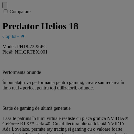
Comparare
Predator Helios 18
Copilot+ PC
Model: PH18-72-96PG
Piesă: NH.QRTEX.001
Performanță oriunde
Îmbunătățiți-vă performanța pentru gaming, creare sau redarea în
timp real - perfect pentru toți utilizatorii, oriunde.
Stație de gaming de ultimă generație
Lasă-te pătruns în lumi virtuale realiste cu placa grafică NVIDIA®
GeForce RTX™ seria 40. Cu arhitectura ultra-eficientă NVIDIA
Ada Lovelace, permite ray tracing și gaming cu o valoare foarte