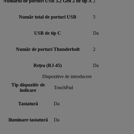
Numărul de porturi USB 3.2 Gen 2 de tip A
2
Număr total de porturi USB
5
USB de tip C
Da
Număr de porturi Thunderbolt
2
Reţea (RJ-45)
Da
Dispozitive de introducere
Tip dispozitiv de
TouchPad
indicare
Tastatură
Da
Iluminare tastatură
Da