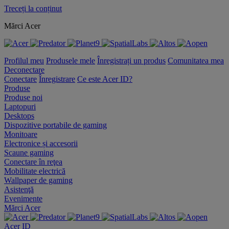
Treceți la conținut
Mărci Acer
Profilul meu
Produsele mele
Înregistrați un produs
Comunitatea mea
Deconectare
Conectare
Înregistrare
Ce este Acer ID?
Produse
Produse noi
Laptopuri
Desktops
Dispozitive portabile de gaming
Monitoare
Electronice și accesorii
Scaune gaming
Conectare în reţea
Mobilitate electrică
Wallpaper de gaming
Asistenţă
Evenimente
Mărci Acer
Acer ID