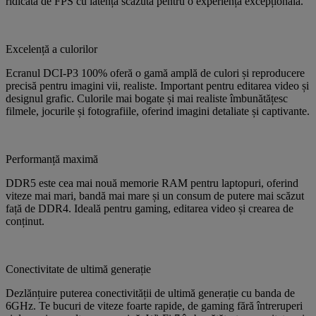
ridicată de FPS cu latență scăzută pentru o experiență excepțională.
Excelență a culorilor
Ecranul DCI-P3 100% oferă o gamă amplă de culori și reproducere
precisă pentru imagini vii, realiste. Important pentru editarea video și
designul grafic. Culorile mai bogate și mai realiste îmbunătățesc
filmele, jocurile și fotografiile, oferind imagini detaliate și captivante.
Performanță maximă
DDR5 este cea mai nouă memorie RAM pentru laptopuri, oferind
viteze mai mari, bandă mai mare și un consum de putere mai scăzut
față de DDR4. Ideală pentru gaming, editarea video și crearea de
conținut.
Conectivitate de ultimă generație
Dezlănțuire puterea conectivității de ultimă generație cu banda de
6GHz. Te bucuri de viteze foarte rapide, de gaming fără întreruperi