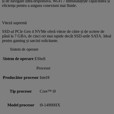
și de navigare ultra-responsivă. Wi-Fi 7 îmbunătățește capacitatea și
eficiența pentru a asigura conexiuni mai fluide.
Viteză supremă
SSD-ul PCle Gen 4 NVMe oferă viteze de citire și de scriere de
până la 7 GB/s, de cinci ori mai rapide decât SSD-urile SATA. Ideal
pentru gaming și sarcini solicitante.
Sistem de operare
Sistem de operare
EShell
Procesor
Producător procesor
Intel®
Tip procesor
Core™ i9
Model procesor
i9-14900HX