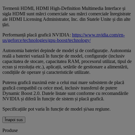
Termenii HDMI, HDMI High-Definition Multimedia Interface și
sigla HDMI sunt mărci comerciale sau mărci comerciale înregistrate
ale HDMI Licensing Administrator, Inc. din Statele Unite și din alte
țări.
Performanță placă grafică NVIDIA:
https://www.nvidia.com/en-
us/geforce/technologies/gpu-boost/technology/
Autonomia bateriei depinde de model și de configurație. Autonomia
reală a bateriei variază în funcție de model, configurație (inclusiv
capacitatea de stocare, capacitatea RAM, procesorul utilizat, tipul de
ecran și rezoluția etc.), aplicații, setările de gestionare a alimentării,
condițiile de operare și caracteristicile utilizate.
Puterea grafică maximă este a celui mai mare subsistem de placă
grafică compatibil cu orice mod, inclusiv transferul de putere
Dynamic Boost 2.0. Datele listate sunt conforme cu recomandările
NVIDIA și diferă în funcție de sistem și placă grafică.
Specificațiile pot varia în funcție de model și/sau regiune.
Înapoi sus
Produse