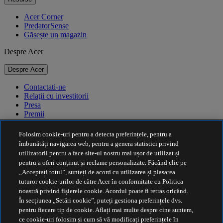
Acer Corner
PredatorSense
Găsește un magazin
Despre Acer
Despre Acer
Contactati-ne
Relaţii cu investitorii
Presa
Premii
Evenimente
Folosim cookie-uri pentru a detecta preferințele, pentru a
Durabilitate
îmbunătăți navigarea web, pentru a genera statistici privind
utilizatorii pentru a face site-ul nostru mai ușor de utilizat și
Durabilitate
pentru a oferi conținut și reclame personalizate. Făcând clic pe
„Acceptați totul”, sunteți de acord cu utilizarea și plasarea
Responsabilitate socială a corporației
tuturor cookie-urilor de către Acer în conformitate cu Politica
Amprenta de carbon a produselor
noastră privind fișierele cookie. Acordul poate fi retras oricând.
Project Humanity
În secțiunea „Setări cookie”, puteți gestiona preferințele dvs.
Earthion
pentru fiecare tip de cookie. Aflați mai multe despre cine suntem,
Politica de Confidenţialitate
ce cookie-uri folosim și cum să vă modificați preferințele în