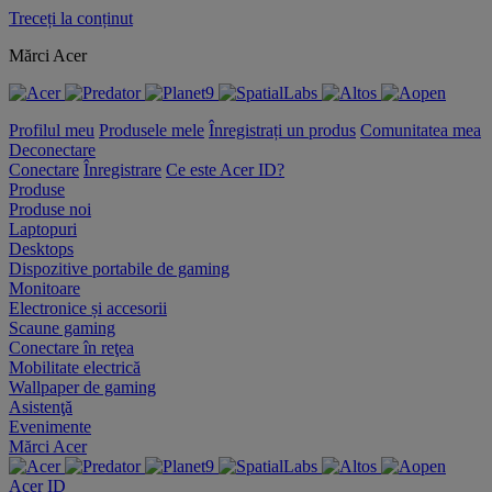
Treceți la conținut
Mărci Acer
Profilul meu
Produsele mele
Înregistrați un produs
Comunitatea mea
Deconectare
Conectare
Înregistrare
Ce este Acer ID?
Produse
Produse noi
Laptopuri
Desktops
Dispozitive portabile de gaming
Monitoare
Electronice și accesorii
Scaune gaming
Conectare în reţea
Mobilitate electrică
Wallpaper de gaming
Asistenţă
Evenimente
Mărci Acer
Acer ID