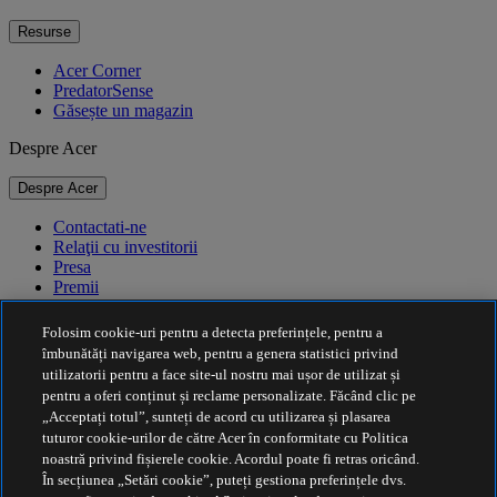
Resurse
Acer Corner
PredatorSense
Găsește un magazin
Despre Acer
Despre Acer
Contactati-ne
Relaţii cu investitorii
Presa
Premii
Evenimente
Folosim cookie-uri pentru a detecta preferințele, pentru a
Durabilitate
îmbunătăți navigarea web, pentru a genera statistici privind
utilizatorii pentru a face site-ul nostru mai ușor de utilizat și
Durabilitate
pentru a oferi conținut și reclame personalizate. Făcând clic pe
„Acceptați totul”, sunteți de acord cu utilizarea și plasarea
Responsabilitate socială a corporației
tuturor cookie-urilor de către Acer în conformitate cu Politica
Amprenta de carbon a produselor
noastră privind fișierele cookie. Acordul poate fi retras oricând.
Project Humanity
În secțiunea „Setări cookie”, puteți gestiona preferințele dvs.
Earthion