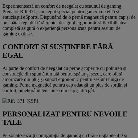
Experimentează un confort de neegalat cu scaunul de gaming
Predator Rift 371, conceput special pentru gamerii de elită și
entuziaștii eSports. Dispunând de o pernă magnetică pentru cap și de
un spătar reglabil fără trepte, designul ergonomic și flexibilitatea
completă asigură o experiență personalizată pentru sesiuni de
gaming extinse.
CONFORT ȘI SUSȚINERE FĂRĂ
EGAL
Ai parte de confort de neegalat cu perne acoperite cu poliuren și
construcție din spumă turnată pentru spătar și șezut, care oferă
amortizare din pluș și suport ergonomic pentru sesiuni lungi de
gaming. Perna magnetică pentru cap adaugă un plus de sprijin și
confort, ameliorând tensiunea din cap și din gât.
PERSONALIZAT PENTRU NEVOILE
TALE
Personalizează-ți configurația de gaming cu brațe reglabile 4D și