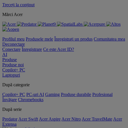
Treceți la conținut
Mărci Acer
Profilul meu
Produsele mele
Înregistrați un produs
Comunitatea mea
Deconectare
Conectare
Înregistrare
Ce este Acer ID?
AI
Produse
Produse noi
Copilot+ PC
Laptopuri
După categorie
Copilot+ PC
PC-uri AI
Gaming
Produse durabile
Profesional
Învățare
Chromebooks
După serie
Predator
Acer Swift
Acer Aspire
Acer Nitro
Acer TravelMate
Acer
Extensa