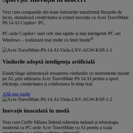
Vezi cum companiile din toate industriile transformă fluxurile de
lucru, stimulează creativitatea și extind inovația cu Acer TravelMate
P6 14 AI Copilot+ PC.
PC-urile Copilot+ sunt cele mai rapide și mai inteligente PC-uri
®
Windows – realizează mai multe cu Intel Inside
Vinilurile adoptă inteligența artificială
ElasticStage alimentează renașterea vinilurilor cu instrumente bazate
pe AI, prin utilizarea Acer TravelMate P6 14 AI pentru a spori
eficiența, creativitatea și colaborarea în timp real.
Află mai multe
Inovație imaculată în modă
Vezi cum Cieffe Milano îmbină măiestria italiană și tehnologia
modernă cu PC-urile Acer TravelMate cu AI pentru a scala
creativitatea și a păstra calitatea artizanală.