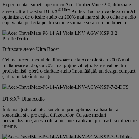
Experimentați sunet superior cu Acer PurifiedVoice 2.0, difuzoare
® Ultra
stereo Ultra Boost și DTS:X
Audio. Bucurați-vă de sarcini AI
optimizate, de o ieșire audio cu 200% mai mare și de o calitate audio
captivantă, perfectă pentru ședințe virtuale și sarcini multimedia.
Difuzoare stereo Ultra Boost
Cel mai recent modul de difuzoare de la Acer oferă cu 200% mai
multă ieșire audio, cu 70% mai puține vibrații. Este ideal pentru
profesioniști, oferă o claritate audio îmbunătățită, un design compact
și durabilitate îmbunătățită.
®
DTS:X
Ultra Audio
Îmbunătățește calitatea sunetului prin optimizarea basului, a
sonorității și a protecției difuzoarelor. Cu șase moduri
personalizabile, acesta oferă un sunet captivant prin căști și difuzoare
interne.