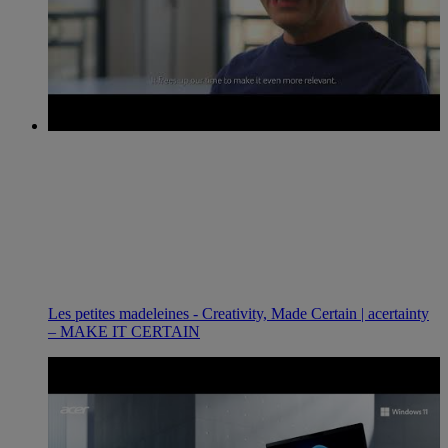
Les petites madeleines - Creativity, Made Certain | acertainty
– MAKE IT CERTAIN