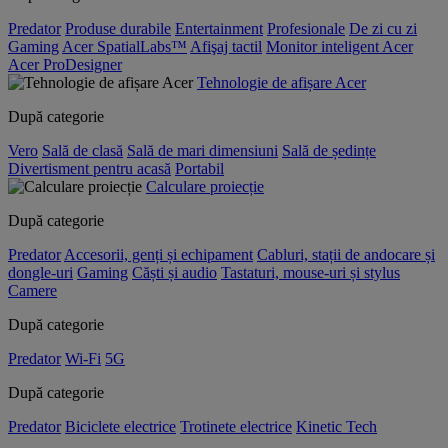
Predator
Produse durabile
Entertainment
Profesionale
De zi cu zi
Gaming
Acer SpatialLabs™
Afişaj tactil
Monitor inteligent Acer
Acer ProDesigner
Tehnologie de afișare Acer
După categorie
Vero
Sală de clasă
Sală de mari dimensiuni
Sală de ședințe
Divertisment pentru acasă
Portabil
Calculare proiecție
După categorie
Predator
Accesorii, genți și echipament
Cabluri, stații de andocare și
dongle-uri
Gaming
Căști și audio
Tastaturi, mouse-uri și stylus
Camere
După categorie
Predator
Wi-Fi
5G
După categorie
Predator
Biciclete electrice
Trotinete electrice
Kinetic Tech