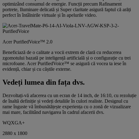
optimizând consumul de energie. Funcții precum Rafinament
portrete, Iluminare delicată și Super claritate asigură faptul că arăți
perfect în întâlnirile virtuale și în apelurile video.
Acer PurifiedVoice™ 2.0
Beneficiază de o calitate a vocii extrem de clară cu reducerea
zgomotului bazată pe inteligență artificială și o configurație cu trei
microfoane. Acer PurifiedVoice™ se asigură că vocea ta iese în
evidență, chiar și cu căștile externe.
Vedeți lumea din fața dvs.
Dezvoltați-vă afacerea cu un ecran de 14 inch, de 16:10, cu rezoluție
de înaltă definiție și vedeți detaliile în culori realiste. Designul cu
rame înguste vă îmbunătățește experiența cu o zonă de vizualizare
mai mare, facilitând navigarea în cadrul afacerii dvs.
WQXGA+
2880 x 1800