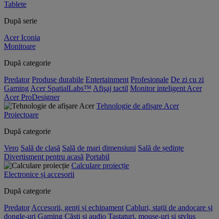
Tablete
După serie
Acer Iconia
Monitoare
După categorie
Predator
Produse durabile
Entertainment
Profesionale
De zi cu zi
Gaming
Acer SpatialLabs™
Afişaj tactil
Monitor inteligent Acer
Acer ProDesigner
Tehnologie de afișare Acer
Proiectoare
După categorie
Vero
Sală de clasă
Sală de mari dimensiuni
Sală de ședințe
Divertisment pentru acasă
Portabil
Calculare proiecție
Electronice și accesorii
După categorie
Predator
Accesorii, genți și echipament
Cabluri, stații de andocare și
dongle-uri
Gaming
Căști și audio
Tastaturi, mouse-uri și stylus