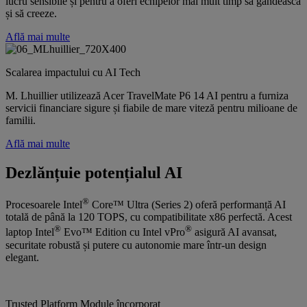
lucru sensibile și pentru a oferi echipelor mai mult timp să gândească
și să creeze.
Află mai multe
Scalarea impactului cu AI Tech
M. Lhuillier utilizează Acer TravelMate P6 14 AI pentru a furniza
servicii financiare sigure și fiabile de mare viteză pentru milioane de
familii.
Află mai multe
Dezlănțuie potențialul AI
®
Procesoarele Intel
Core™ Ultra (Series 2) oferă performanță AI
totală de până la 120 TOPS, cu compatibilitate x86 perfectă. Acest
®
®
laptop Intel
Evo™ Edition cu Intel vPro
asigură AI avansat,
securitate robustă și putere cu autonomie mare într-un design
elegant.
Trusted Platform Module încorporat