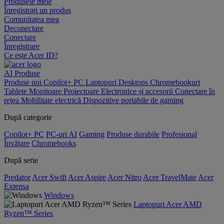
Produsele mele
Înregistrați un produs
Comunitatea mea
Deconectare
Conectare
Înregistrare
Ce este Acer ID?
AI
Produse
Produse noi
Copilot+ PC
Laptopuri
Desktops
Chromebookuri
Tablete
Monitoare
Proiectoare
Electronice și accesorii
Conectare în
reţea
Mobilitate electrică
Dispozitive portabile de gaming
După categorie
Copilot+ PC
PC-uri AI
Gaming
Produse durabile
Profesional
Învățare
Chromebooks
După serie
Predator
Acer Swift
Acer Aspire
Acer Nitro
Acer TravelMate
Acer
Extensa
Windows
Laptopuri Acer AMD
Ryzen™ Series