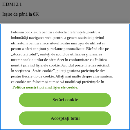
HDMI 2.1
Ieșire de până la 8K
Folosim cookie-uri pentru a detecta preferințele, pentru a
Thunderbolt 4
îmbunătăți navigarea web, pentru a genera statistici privind
utilizatorii pentru a face site-ul nostru mai ușor de utilizat și
Două porturi Type-C
pentru a oferi conținut și reclame personalizate. Făcând clic pe
„Acceptați totul”, sunteți de acord cu utilizarea și plasarea
tuturor cookie-urilor de către Acer în conformitate cu Politica
1944p
noastră privind fișierele cookie. Acordul poate fi retras oricând.
În secțiunea „Setări cookie”, puteți gestiona preferințele dvs.
Cameră cu 5 MP
pentru fiecare tip de cookie. Aflați mai multe despre cine suntem,
ce cookie-uri folosim și cum să vă modificați preferințele în
Politica noastră privind fișierele cookie.
Cameră
Setări cookie
Obturator încorporat
Comparare
Acceptați totul