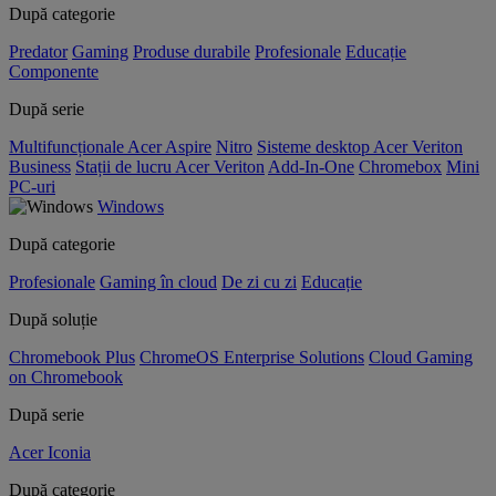
După categorie
Predator
Gaming
Produse durabile
Profesionale
Educație
Componente
După serie
Multifuncționale Acer Aspire
Nitro
Sisteme desktop Acer Veriton
Business
Stații de lucru Acer Veriton
Add-In-One
Chromebox
Mini
PC-uri
Windows
După categorie
Profesionale
Gaming în cloud
De zi cu zi
Educație
După soluție
Chromebook Plus
ChromeOS Enterprise Solutions
Cloud Gaming
on Chromebook
După serie
Acer Iconia
După categorie