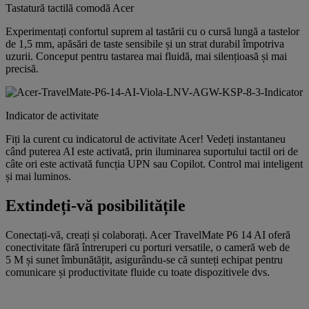
Tastatură tactilă comodă Acer
Experimentați confortul suprem al tastării cu o cursă lungă a tastelor
de 1,5 mm, apăsări de taste sensibile și un strat durabil împotriva
uzurii. Conceput pentru tastarea mai fluidă, mai silențioasă și mai
precisă.
Indicator de activitate
Fiți la curent cu indicatorul de activitate Acer! Vedeți instantaneu
când puterea AI este activată, prin iluminarea suportului tactil ori de
câte ori este activată funcția UPN sau Copilot. Control mai inteligent
și mai luminos.
Extindeți-vă posibilitățile
Conectați-vă, creați și colaborați. Acer TravelMate P6 14 AI oferă
conectivitate fără întreruperi cu porturi versatile, o cameră web de
5 M și sunet îmbunătățit, asigurându-se că sunteți echipat pentru
comunicare și productivitate fluide cu toate dispozitivele dvs.