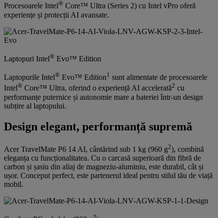
®
Procesoarele Intel
Core™ Ultra (Series 2) cu Intel vPro oferă
experiențe și protecții AI avansate.
®
Laptopuri Intel
Evo™ Edition
®
1
Laptopurile Intel
Evo™ Edition
sunt alimentate de procesoarele
®
2
Intel
Core™ Ultra, oferind o experiență AI accelerată
cu
performanțe puternice și autonomie mare a bateriei într-un design
subțire al laptopului.
Design elegant, performanță supremă
2
Acer TravelMate P6 14 AI, cântărind sub 1 kg (960 g
), combină
eleganța cu funcționalitatea. Cu o carcasă superioară din fibră de
carbon și șasiu din aliaj de magneziu-aluminiu, este durabil, cât și
ușor. Conceput perfect, este partenerul ideal pentru stilul tău de viață
mobil.
2