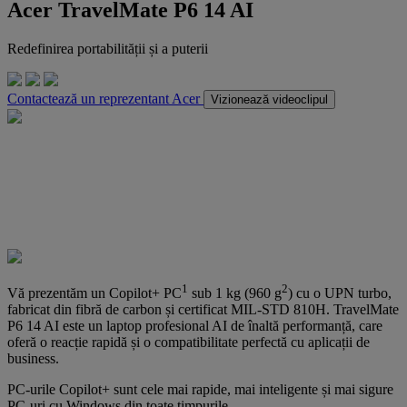
Acer TravelMate P6 14 AI
Redefinirea portabilității și a puterii
Contactează un reprezentant Acer
Vizionează videoclipul
1
2
Vă prezentăm un Copilot+ PC
sub 1 kg (960 g
) cu o UPN turbo,
fabricat din fibră de carbon și certificat MIL-STD 810H. TravelMate
P6 14 AI este un laptop profesional AI de înaltă performanță, care
oferă o reacție rapidă și o compatibilitate perfectă cu aplicații de
business.
PC-urile Copilot+ sunt cele mai rapide, mai inteligente și mai sigure
PC-uri cu Windows din toate timpurile.