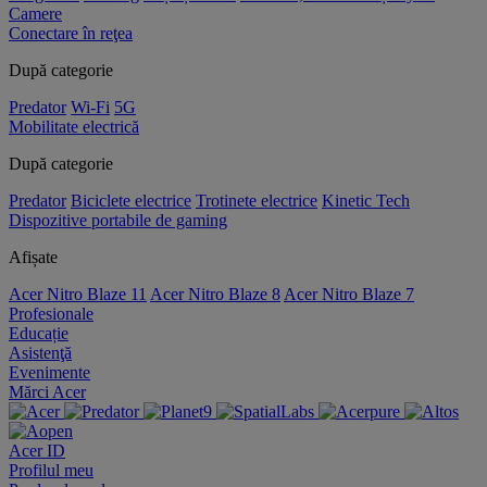
Camere
Conectare în reţea
După categorie
Predator
Wi-Fi
5G
Mobilitate electrică
După categorie
Predator
Biciclete electrice
Trotinete electrice
Kinetic Tech
Dispozitive portabile de gaming
Afișate
Acer Nitro Blaze 11
Acer Nitro Blaze 8
Acer Nitro Blaze 7
Profesionale
Educație
Asistenţă
Evenimente
Mărci Acer
Acer ID
Profilul meu