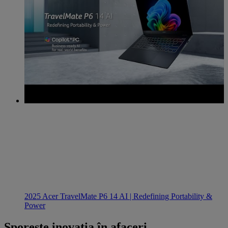
2025 Acer TravelMate P6 14 AI | Redefining Portability &
Power
Sporește inovația în afaceri