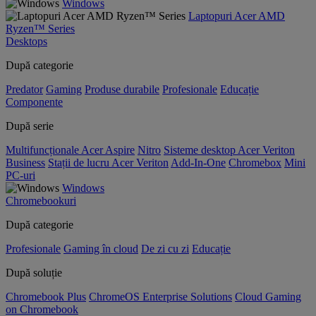
Windows
Laptopuri Acer AMD
Ryzen™ Series
Desktops
După categorie
Predator
Gaming
Produse durabile
Profesionale
Educație
Componente
După serie
Multifuncționale Acer Aspire
Nitro
Sisteme desktop Acer Veriton
Business
Stații de lucru Acer Veriton
Add-In-One
Chromebox
Mini
PC-uri
Windows
Chromebookuri
După categorie
Profesionale
Gaming în cloud
De zi cu zi
Educație
După soluție
Chromebook Plus
ChromeOS Enterprise Solutions
Cloud Gaming
on Chromebook