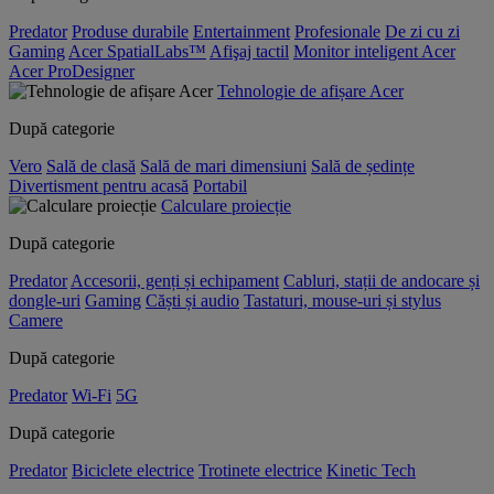
Predator
Produse durabile
Entertainment
Profesionale
De zi cu zi
Gaming
Acer SpatialLabs™
Afişaj tactil
Monitor inteligent Acer
Acer ProDesigner
Tehnologie de afișare Acer
După categorie
Vero
Sală de clasă
Sală de mari dimensiuni
Sală de ședințe
Divertisment pentru acasă
Portabil
Calculare proiecție
După categorie
Predator
Accesorii, genți și echipament
Cabluri, stații de andocare și
dongle-uri
Gaming
Căști și audio
Tastaturi, mouse-uri și stylus
Camere
După categorie
Predator
Wi-Fi
5G
După categorie
Predator
Biciclete electrice
Trotinete electrice
Kinetic Tech