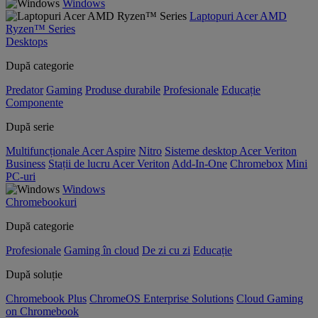
Windows
Laptopuri Acer AMD
Ryzen™ Series
Desktops
După categorie
Predator
Gaming
Produse durabile
Profesionale
Educație
Componente
După serie
Multifuncționale Acer Aspire
Nitro
Sisteme desktop Acer Veriton
Business
Stații de lucru Acer Veriton
Add-In-One
Chromebox
Mini
PC-uri
Windows
Chromebookuri
După categorie
Profesionale
Gaming în cloud
De zi cu zi
Educație
După soluție
Chromebook Plus
ChromeOS Enterprise Solutions
Cloud Gaming
on Chromebook