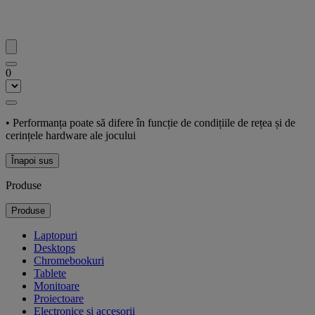
0
• Performanța poate să difere în funcție de condițiile de rețea și de
cerințele hardware ale jocului
Înapoi sus
Produse
Produse
Laptopuri
Desktops
Chromebookuri
Tablete
Monitoare
Proiectoare
Electronice și accesorii