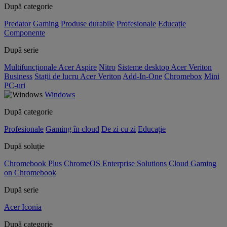
După categorie
Predator
Gaming
Produse durabile
Profesionale
Educație
Componente
După serie
Multifuncționale Acer Aspire
Nitro
Sisteme desktop Acer Veriton
Business
Stații de lucru Acer Veriton
Add-In-One
Chromebox
Mini
PC-uri
Windows
După categorie
Profesionale
Gaming în cloud
De zi cu zi
Educație
După soluție
Chromebook Plus
ChromeOS Enterprise Solutions
Cloud Gaming
on Chromebook
După serie
Acer Iconia
După categorie