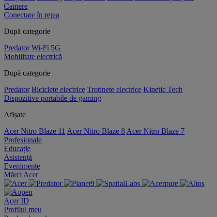
Camere
Conectare în reţea
După categorie
Predator
Wi-Fi
5G
Mobilitate electrică
După categorie
Predator
Biciclete electrice
Trotinete electrice
Kinetic Tech
Dispozitive portabile de gaming
Afișate
Acer Nitro Blaze 11
Acer Nitro Blaze 8
Acer Nitro Blaze 7
Profesionale
Educație
Asistenţă
Evenimente
Mărci Acer
Acer ID
Profilul meu