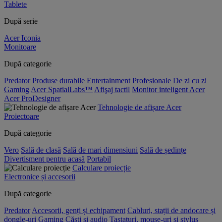
Tablete
După serie
Acer Iconia
Monitoare
După categorie
Predator
Produse durabile
Entertainment
Profesionale
De zi cu zi
Gaming
Acer SpatialLabs™
Afişaj tactil
Monitor inteligent Acer
Acer ProDesigner
Tehnologie de afișare Acer
Proiectoare
După categorie
Vero
Sală de clasă
Sală de mari dimensiuni
Sală de ședințe
Divertisment pentru acasă
Portabil
Calculare proiecție
Electronice și accesorii
După categorie
Predator
Accesorii, genți și echipament
Cabluri, stații de andocare și
dongle-uri
Gaming
Căști și audio
Tastaturi, mouse-uri și stylus