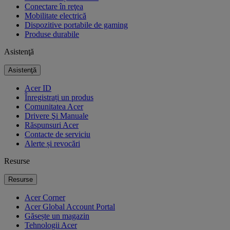
Conectare în reţea
Mobilitate electrică
Dispozitive portabile de gaming
Produse durabile
Asistenţă
Asistenţă
Acer ID
Înregistrați un produs
Comunitatea Acer
Drivere Şi Manuale
Răspunsuri Acer
Contacte de serviciu
Alerte și revocări
Resurse
Resurse
Acer Corner
Acer Global Account Portal
Găsește un magazin
Tehnologii Acer