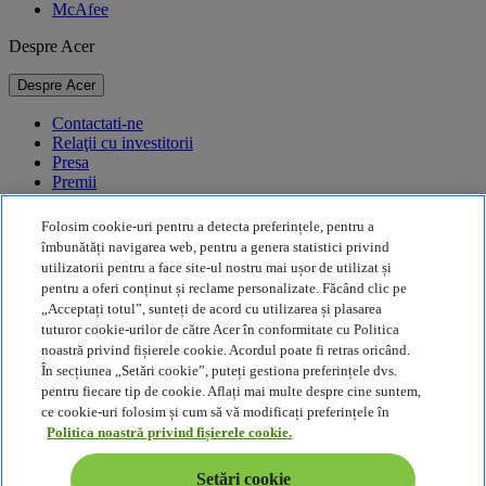
McAfee
Despre Acer
Despre Acer
Contactati-ne
Relaţii cu investitorii
Presa
Premii
Evenimente
Folosim cookie-uri pentru a detecta preferințele, pentru a
Durabilitate
îmbunătăți navigarea web, pentru a genera statistici privind
utilizatorii pentru a face site-ul nostru mai ușor de utilizat și
Durabilitate
pentru a oferi conținut și reclame personalizate. Făcând clic pe
„Acceptați totul”, sunteți de acord cu utilizarea și plasarea
Responsabilitate socială a corporației
tuturor cookie-urilor de către Acer în conformitate cu Politica
Amprenta de carbon a produselor
noastră privind fișierele cookie. Acordul poate fi retras oricând.
Project Humanity
În secțiunea „Setări cookie”, puteți gestiona preferințele dvs.
Earthion
pentru fiecare tip de cookie. Aflați mai multe despre cine suntem,
Politica de Confidenţialitate
ce cookie-uri folosim și cum să vă modificați preferințele în
Politica privind modulele cookie
Politica noastră privind fișierele cookie.
Notă juridică
Informații legale suplimentare
Setări cookie