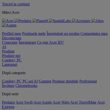
Treceți la conținut
Mărci Acer
Profilul meu
Produsele mele
Înregistrați un produs
Comunitatea mea
Deconectare
Conectare
Înregistrare
Ce este Acer ID?
AI
Produse
Produse noi
Copilot+ PC
Laptopuri
După categorie
Copilot+ PC
PC-uri AI
Gaming
Produse durabile
Profesional
Învățare
Chromebooks
După serie
Predator
Acer Swift
Acer Aspire
Acer Nitro
Acer TravelMate
Acer
Extensa