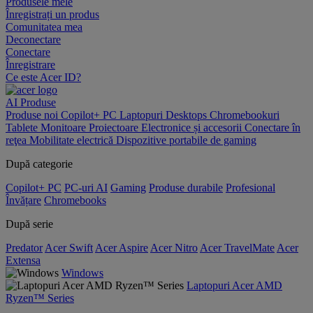
Produsele mele
Înregistrați un produs
Comunitatea mea
Deconectare
Conectare
Înregistrare
Ce este Acer ID?
AI
Produse
Produse noi
Copilot+ PC
Laptopuri
Desktops
Chromebookuri
Tablete
Monitoare
Proiectoare
Electronice și accesorii
Conectare în
reţea
Mobilitate electrică
Dispozitive portabile de gaming
După categorie
Copilot+ PC
PC-uri AI
Gaming
Produse durabile
Profesional
Învățare
Chromebooks
După serie
Predator
Acer Swift
Acer Aspire
Acer Nitro
Acer TravelMate
Acer
Extensa
Windows
Laptopuri Acer AMD
Ryzen™ Series