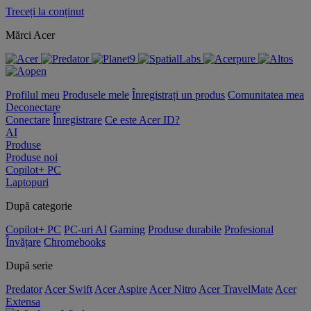
Treceți la conținut
Mărci Acer
Profilul meu
Produsele mele
Înregistrați un produs
Comunitatea mea
Deconectare
Conectare
Înregistrare
Ce este Acer ID?
AI
Produse
Produse noi
Copilot+ PC
Laptopuri
După categorie
Copilot+ PC
PC-uri AI
Gaming
Produse durabile
Profesional
Învățare
Chromebooks
După serie
Predator
Acer Swift
Acer Aspire
Acer Nitro
Acer TravelMate
Acer
Extensa