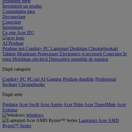
Produsele mele
Înregistrați un produs
Comunitatea mea
Deconectare
Conectare
Înregistrare
Ce este Acer ID?
AI
Produse
Produse noi
Copilot+ PC
Laptopuri
Desktops
Chromebookuri
Tablete
Monitoare
Proiectoare
Electronice și accesorii
Conectare în
reţea
Mobilitate electrică
Dispozitive portabile de gaming
După categorie
Copilot+ PC
PC-uri AI
Gaming
Produse durabile
Profesional
Învățare
Chromebooks
După serie
Predator
Acer Swift
Acer Aspire
Acer Nitro
Acer TravelMate
Acer
Extensa
Windows
Laptopuri Acer AMD
Ryzen™ Series