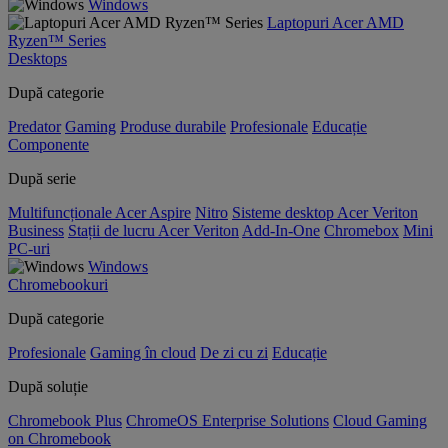
Windows
Laptopuri Acer AMD
Ryzen™ Series
Desktops
După categorie
Predator
Gaming
Produse durabile
Profesionale
Educație
Componente
După serie
Multifuncționale Acer Aspire
Nitro
Sisteme desktop Acer Veriton
Business
Stații de lucru Acer Veriton
Add-In-One
Chromebox
Mini
PC-uri
Windows
Chromebookuri
După categorie
Profesionale
Gaming în cloud
De zi cu zi
Educație
După soluție
Chromebook Plus
ChromeOS Enterprise Solutions
Cloud Gaming
on Chromebook