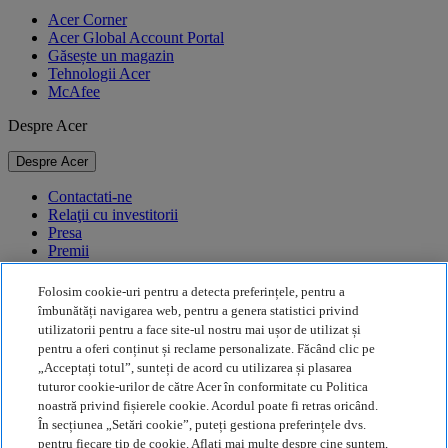
Acer Corner
Acer Global Account Portal
Găsește un magazin
Tehnologii Acer
McAfee
Despre Acer
Despre Acer
Contactati-ne
Relaţii cu investitorii
Presa
Premii
Evenimente
Folosim cookie-uri pentru a detecta preferințele, pentru a
Durabilitate
îmbunătăți navigarea web, pentru a genera statistici privind
utilizatorii pentru a face site-ul nostru mai ușor de utilizat și
Durabilitate
pentru a oferi conținut și reclame personalizate. Făcând clic pe
„Acceptați totul”, sunteți de acord cu utilizarea și plasarea
Responsabilitate socială a corporației
tuturor cookie-urilor de către Acer în conformitate cu Politica
Amprenta de carbon a produselor
noastră privind fișierele cookie. Acordul poate fi retras oricând.
Project Humanity
În secțiunea „Setări cookie”, puteți gestiona preferințele dvs.
Earthion
pentru fiecare tip de cookie. Aflați mai multe despre cine suntem,