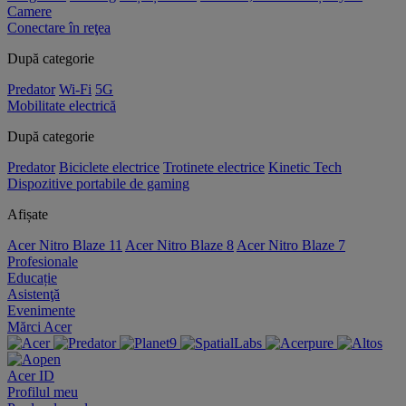
Camere
Conectare în reţea
După categorie
Predator
Wi-Fi
5G
Mobilitate electrică
După categorie
Predator
Biciclete electrice
Trotinete electrice
Kinetic Tech
Dispozitive portabile de gaming
Afișate
Acer Nitro Blaze 11
Acer Nitro Blaze 8
Acer Nitro Blaze 7
Profesionale
Educație
Asistenţă
Evenimente
Mărci Acer
Acer ID
Profilul meu