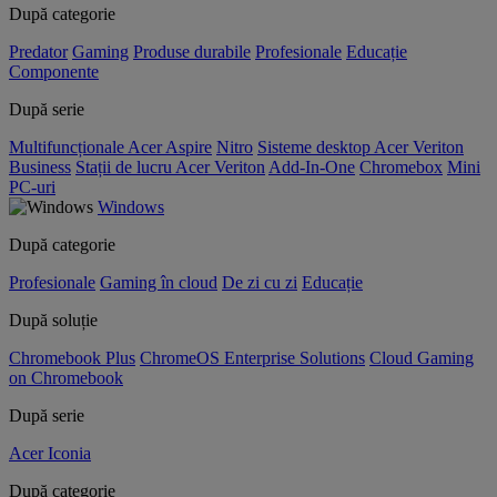
După categorie
Predator
Gaming
Produse durabile
Profesionale
Educație
Componente
După serie
Multifuncționale Acer Aspire
Nitro
Sisteme desktop Acer Veriton
Business
Stații de lucru Acer Veriton
Add-In-One
Chromebox
Mini
PC-uri
Windows
După categorie
Profesionale
Gaming în cloud
De zi cu zi
Educație
După soluție
Chromebook Plus
ChromeOS Enterprise Solutions
Cloud Gaming
on Chromebook
După serie
Acer Iconia
După categorie