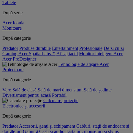
Tablete
După serie
Acer Iconia
Monitoare
După categorie
Predator
Produse durabile
Entertainment
Profesionale
De zi cu zi
Gaming
Acer SpatialLabs™
Afişaj tactil
Monitor inteligent Acer
Acer ProDesigner
Tehnologie de afișare Acer
Proiectoare
După categorie
Vero
Sală de clasă
Sală de mari dimensiuni
Sală de ședințe
Divertisment pentru acasă
Portabil
Calculare proiecție
Electronice și accesorii
După categorie
Predator
Accesorii, genți și echipament
Cabluri, stații de andocare și
dongle-uri
Gaming
Căști și audio
Tastaturi, mouse-uri și stylus