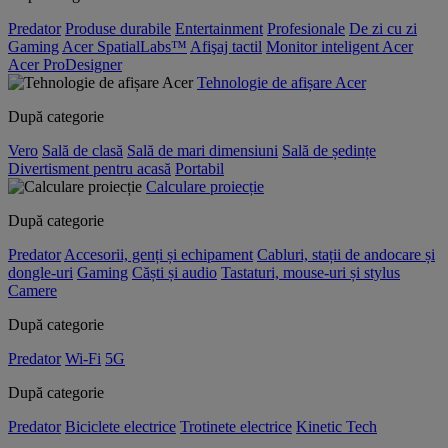
Predator
Produse durabile
Entertainment
Profesionale
De zi cu zi
Gaming
Acer SpatialLabs™
Afişaj tactil
Monitor inteligent Acer
Acer ProDesigner
Tehnologie de afișare Acer
După categorie
Vero
Sală de clasă
Sală de mari dimensiuni
Sală de ședințe
Divertisment pentru acasă
Portabil
Calculare proiecție
După categorie
Predator
Accesorii, genți și echipament
Cabluri, stații de andocare și
dongle-uri
Gaming
Căști și audio
Tastaturi, mouse-uri și stylus
Camere
După categorie
Predator
Wi-Fi
5G
După categorie
Predator
Biciclete electrice
Trotinete electrice
Kinetic Tech