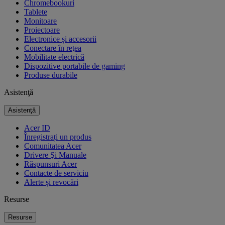
Chromebookuri
Tablete
Monitoare
Proiectoare
Electronice și accesorii
Conectare în reţea
Mobilitate electrică
Dispozitive portabile de gaming
Produse durabile
Asistenţă
Asistenţă
Acer ID
Înregistrați un produs
Comunitatea Acer
Drivere Şi Manuale
Răspunsuri Acer
Contacte de serviciu
Alerte și revocări
Resurse
Resurse