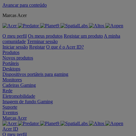
Avançar para conteúdo
Marcas Acer
O meu perfil
Os meus produtos
Registar um produto
A minha
comunidade
Terminar sessão
Iniciar sessão
Registar
O que é o Acer ID?
Produtos
Novos produtos
Portáteis
Desktops
Dispositivos portáteis para gaming
Monitores
Cadeiras Gaming
Rede
Eletromobilidade
Imagem de fundo Gaming
Suporte
Eventos
Marcas Acer
Acer ID
O meu perfil