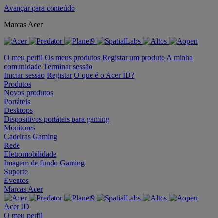
Avançar para conteúdo
Marcas Acer
O meu perfil
Os meus produtos
Registar um produto
A minha
comunidade
Terminar sessão
Iniciar sessão
Registar
O que é o Acer ID?
Produtos
Novos produtos
Portáteis
Desktops
Dispositivos portáteis para gaming
Monitores
Cadeiras Gaming
Rede
Eletromobilidade
Imagem de fundo Gaming
Suporte
Eventos
Marcas Acer
Acer ID
O meu perfil