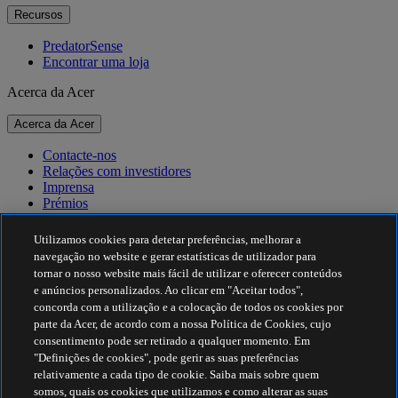
Recursos
PredatorSense
Encontrar uma loja
Acerca da Acer
Acerca da Acer
Contacte-nos
Relações com investidores
Imprensa
Prémios
Eventos
Utilizamos cookies para detetar preferências, melhorar a
Sustentabilidade
navegação no website e gerar estatísticas de utilizador para
tornar o nosso website mais fácil de utilizar e oferecer conteúdos
Sustentabilidade
e anúncios personalizados. Ao clicar em "Aceitar todos",
concorda com a utilização e a colocação de todos os cookies por
Responsabilidade social empresarial
parte da Acer, de acordo com a nossa Política de Cookies, cujo
Pegada de carbono do produto
consentimento pode ser retirado a qualquer momento. Em
Project Humanity
"Definições de cookies", pode gerir as suas preferências
Earthion
relativamente a cada tipo de cookie. Saiba mais sobre quem
Política de Privacidade
somos, quais os cookies que utilizamos e como alterar as suas