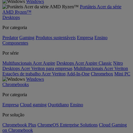
Windows
Portáteis Acer da série
AMD Ryzen™
Desktops
Por categoria
Predator
Gaming
Produtos sustentáveis
Empresa
Ensino
Componentes
Por série
Multifuncionais Acer Aspire
Desktops Acer Aspire Classic
Nitro
Desktops Acer Veriton para empresas
Multifuncionais Acer Veriton
Estações de trabalho Acer Veriton
Add-In-One
Chromebox
Mini PC
Windows
Chromebooks
Por categoria
Empresa
Cloud gaming
Quotidiano
Ensino
Por solução
Chromebook Plus
ChromeOS Enterprise Solutions
Cloud Gaming
on Chromebook