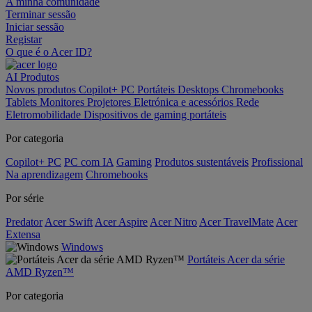
A minha comunidade
Terminar sessão
Iniciar sessão
Registar
O que é o Acer ID?
AI
Produtos
Novos produtos
Copilot+ PC
Portáteis
Desktops
Chromebooks
Tablets
Monitores
Projetores
Eletrónica e acessórios
Rede
Eletromobilidade
Dispositivos de gaming portáteis
Por categoria
Copilot+ PC
PC com IA
Gaming
Produtos sustentáveis
Profissional
Na aprendizagem
Chromebooks
Por série
Predator
Acer Swift
Acer Aspire
Acer Nitro
Acer TravelMate
Acer
Extensa
Windows
Portáteis Acer da série
AMD Ryzen™
Por categoria