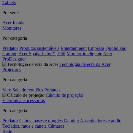
Tablets
Por série
Acer Iconia
Monitores
Por categoria
Predator
Produtos sustentáveis
Entertainment
Empresa
Quotidiano
Gaming
Acer SpatialLabs™
Tátil
Monitor inteligente
Acer
ProDesigner
Tecnologia de ecrã da Acer
Projetores
Por categoria
Vero
Sala de reuniões
Portáteis
Cálculo de projeção
Eletrónica e acessórios
Por categoria
Predator
Cabos, bases e dongles
Gaming
Auscultadores e áudio
Teclados, ratos e caneta
Câmaras
Rede