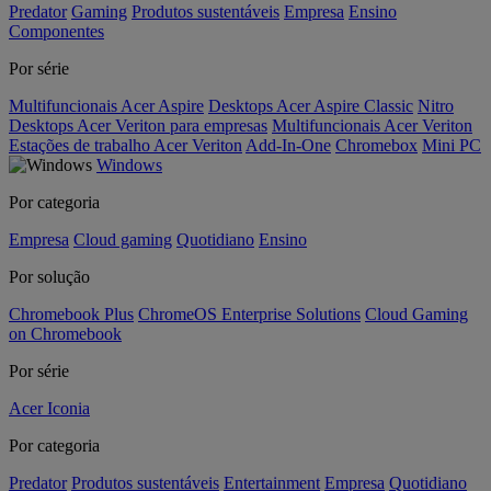
Predator
Gaming
Produtos sustentáveis
Empresa
Ensino
Componentes
Por série
Multifuncionais Acer Aspire
Desktops Acer Aspire Classic
Nitro
Desktops Acer Veriton para empresas
Multifuncionais Acer Veriton
Estações de trabalho Acer Veriton
Add-In-One
Chromebox
Mini PC
Windows
Por categoria
Empresa
Cloud gaming
Quotidiano
Ensino
Por solução
Chromebook Plus
ChromeOS Enterprise Solutions
Cloud Gaming
on Chromebook
Por série
Acer Iconia
Por categoria
Predator
Produtos sustentáveis
Entertainment
Empresa
Quotidiano