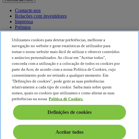
Contacte-nos
Relações com investidores
Imprensa
Prémios
Eventos
Utilizamos cookies para detetar preferências, melhorar a
Sustentabilidade
navegação no website e gerar estatísticas de utilizador para
tornar o nosso website mais fácil de utilizar e oferecer conteúdos
Sustentabilidade
e anúncios personalizados. Ao clicar em "Aceitar todos",
concorda com a utilização e a colocação de todos os cookies por
Responsabilidade social empresarial
parte da Acer, de acordo com a nossa Política de Cookies, cujo
Pegada de carbono do produto
consentimento pode ser retirado a qualquer momento. Em
Project Humanity
"Definições de cookies", pode gerir as suas preferências
Earthion
relativamente a cada tipo de cookie. Saiba mais sobre quem
Política de Privacidade
somos, quais os cookies que utilizamos e como alterar as suas
Política de cookies
preferências na nossa
Política de Cookies.
Aviso legal
Informações legais adicionais
Definições de cookies
Política de acessibilidade
Definições de cookies
Portugal - Português
Aceitar todos
© 2026 Acer Inc.