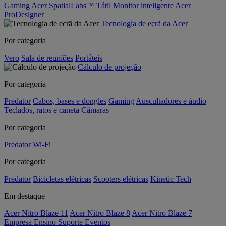
Gaming
Acer SpatialLabs™
Tátil
Monitor inteligente
Acer
ProDesigner
Tecnologia de ecrã da Acer
Por categoria
Vero
Sala de reuniões
Portáteis
Cálculo de projeção
Por categoria
Predator
Cabos, bases e dongles
Gaming
Auscultadores e áudio
Teclados, ratos e caneta
Câmaras
Por categoria
Predator
Wi-Fi
Por categoria
Predator
Bicicletas elétricas
Scooters elétricas
Kinetic Tech
Em destaque
Acer Nitro Blaze 11
Acer Nitro Blaze 8
Acer Nitro Blaze 7
Empresa
Ensino
Suporte
Eventos