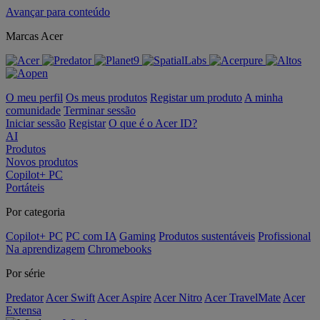
Avançar para conteúdo
Marcas Acer
O meu perfil
Os meus produtos
Registar um produto
A minha
comunidade
Terminar sessão
Iniciar sessão
Registar
O que é o Acer ID?
AI
Produtos
Novos produtos
Copilot+ PC
Portáteis
Por categoria
Copilot+ PC
PC com IA
Gaming
Produtos sustentáveis
Profissional
Na aprendizagem
Chromebooks
Por série
Predator
Acer Swift
Acer Aspire
Acer Nitro
Acer TravelMate
Acer
Extensa