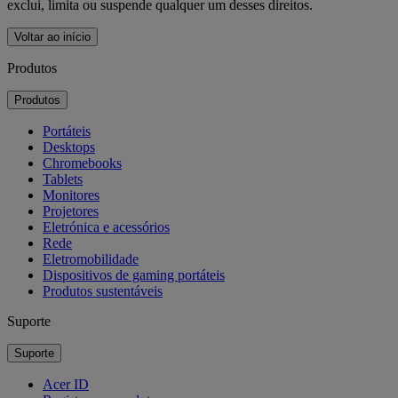
exclui, limita ou suspende qualquer um desses direitos.
Voltar ao início
Produtos
Produtos
Portáteis
Desktops
Chromebooks
Tablets
Monitores
Projetores
Eletrónica e acessórios
Rede
Eletromobilidade
Dispositivos de gaming portáteis
Produtos sustentáveis
Suporte
Suporte
Acer ID