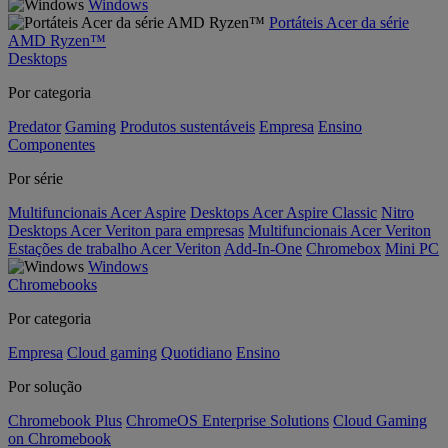
Windows
Portáteis Acer da série
AMD Ryzen™
Desktops
Por categoria
Predator
Gaming
Produtos sustentáveis
Empresa
Ensino
Componentes
Por série
Multifuncionais Acer Aspire
Desktops Acer Aspire Classic
Nitro
Desktops Acer Veriton para empresas
Multifuncionais Acer Veriton
Estações de trabalho Acer Veriton
Add-In-One
Chromebox
Mini PC
Windows
Chromebooks
Por categoria
Empresa
Cloud gaming
Quotidiano
Ensino
Por solução
Chromebook Plus
ChromeOS Enterprise Solutions
Cloud Gaming
on Chromebook