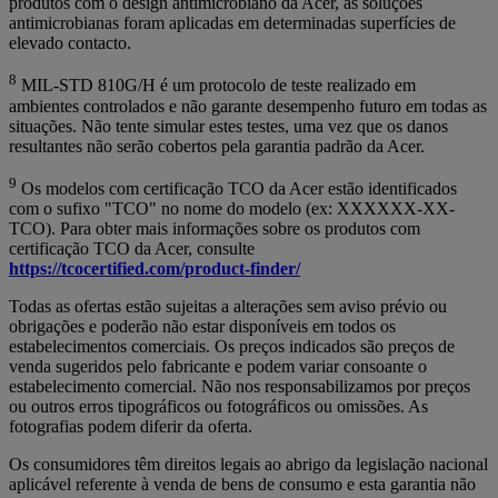
produtos com o design antimicrobiano da Acer, as soluções
antimicrobianas foram aplicadas em determinadas superfícies de
elevado contacto.
8
MIL-STD 810G/H é um protocolo de teste realizado em
ambientes controlados e não garante desempenho futuro em todas as
situações. Não tente simular estes testes, uma vez que os danos
resultantes não serão cobertos pela garantia padrão da Acer.
9
Os modelos com certificação TCO da Acer estão identificados
com o sufixo "TCO" no nome do modelo (ex: XXXXXX-XX-
TCO). Para obter mais informações sobre os produtos com
certificação TCO da Acer, consulte
https://tcocertified.com/product-finder/
Todas as ofertas estão sujeitas a alterações sem aviso prévio ou
obrigações e poderão não estar disponíveis em todos os
estabelecimentos comerciais. Os preços indicados são preços de
venda sugeridos pelo fabricante e podem variar consoante o
estabelecimento comercial. Não nos responsabilizamos por preços
ou outros erros tipográficos ou fotográficos ou omissões. As
fotografias podem diferir da oferta.
Os consumidores têm direitos legais ao abrigo da legislação nacional
aplicável referente à venda de bens de consumo e esta garantia não