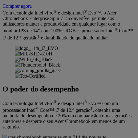
Comprar agora
®
®
Com tecnologia Intel vPro
e design Intel
Evo™, o Acer
Chromebook Enterprise Spin 714 convertível permite aos
utilizadores manter a produtividade em qualquer lugar com o
1
®
monitor IPS de 14" com 100% sRGB
, processador Intel
Core™
a
1
i7 de 12.
geração
e durabilidade de qualidade militar.
O poder do desempenho
®
®
Com tecnologia Intel vPro
e design Intel
Evo™ com um
®
a
1
processador Intel
Core™ i7 de 12.
geração
, obtenha uma
melhoria de desempenho de 20% em comparação com as gerações
anteriores e desperte o seu Acer Chromebook em menos de um
segundo.