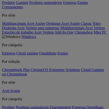
Predator
Gaming
Produtos sustentáveis
Empresa
Ensino
Componentes
Por série
Multifuncionais Acer Aspire
Desktops Acer Aspire Classic
Nitro
Desktops Acer Veriton para empresas
Multifuncionais Acer Veriton
Estações de trabalho Acer Veriton
Add-In-One
Chromebox
Mini PC
Windows
Por categoria
Empresa
Cloud gaming
Quotidiano
Ensino
Por solução
Chromebook Plus
ChromeOS Enterprise Solutions
Cloud Gaming
on Chromebook
Por série
Acer Iconia
Por categoria
Predator
Produtos sustentáveis
Entertainment
Empresa
Quotidiano