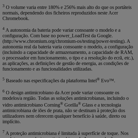
3
O volume varia entre 180% e 256% mais alto do que os portáteis
normais, dependendo dos ficheiros reproduzidos neste Acer
Chromebook.
4
A autonomia da bateria pode variar consoante o modelo e a
configuração. Com base no power_LoadTest da Google.
(http://www.chromium.org/chromium-os/testing/power-testing). A
autonomia real da bateria varia consoante o modelo, a configuração
(incluindo a capacidade de armazenamento, a capacidade de RAM,
o processador em funcionamento, o tipo e a resolução do ecrã, etc.),
as aplicações, as definições de gestão de energia, as condições de
funcionamento e as funcionalidades utilizadas.
5
®
Baseado nas especificações da plataforma Intel
Evo™.
6
O design antimicrobiano da Acer pode variar consoante os
modelos/a região. Todas as soluções antimicrobianas, incluindo o
®
®
vidro antimicrobiano Corning
Gorilla
Glass e a tecnologia
antimicrobiana de iões de prata, não se destinam à proteção dos
utilizadores nem oferecem qualquer benefício à saúde, direto ou
implícito.
7
A proteção antimicrobiana é limitada à superfície de toque. Nos