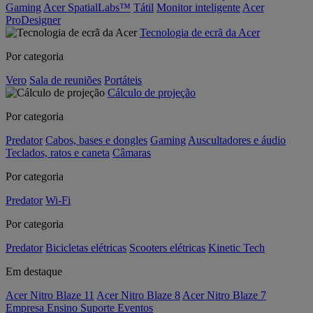
Gaming
Acer SpatialLabs™
Tátil
Monitor inteligente
Acer
ProDesigner
Tecnologia de ecrã da Acer
Por categoria
Vero
Sala de reuniões
Portáteis
Cálculo de projeção
Por categoria
Predator
Cabos, bases e dongles
Gaming
Auscultadores e áudio
Teclados, ratos e caneta
Câmaras
Por categoria
Predator
Wi-Fi
Por categoria
Predator
Bicicletas elétricas
Scooters elétricas
Kinetic Tech
Em destaque
Acer Nitro Blaze 11
Acer Nitro Blaze 8
Acer Nitro Blaze 7
Empresa
Ensino
Suporte
Eventos