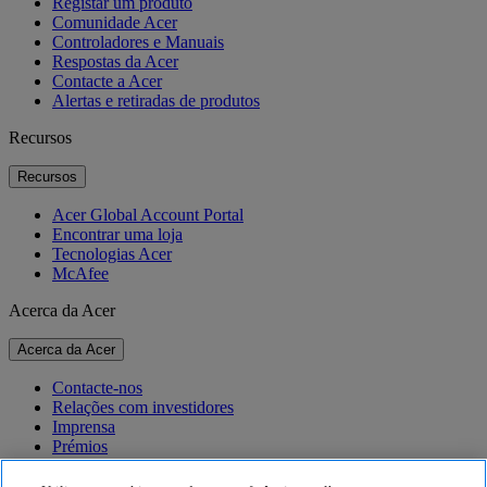
Registar um produto
Comunidade Acer
Controladores e Manuais
Respostas da Acer
Contacte a Acer
Alertas e retiradas de produtos
Recursos
Recursos
Acer Global Account Portal
Encontrar uma loja
Tecnologias Acer
McAfee
Acerca da Acer
Acerca da Acer
Contacte-nos
Relações com investidores
Imprensa
Prémios
Eventos