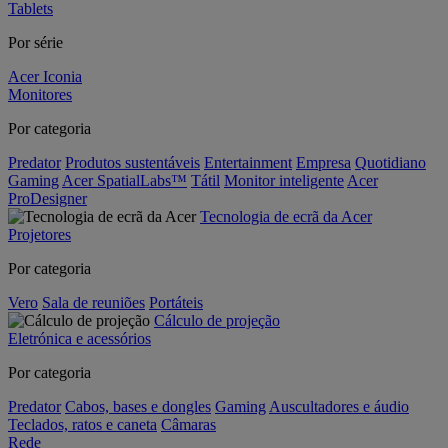
Tablets
Por série
Acer Iconia
Monitores
Por categoria
Predator
Produtos sustentáveis
Entertainment
Empresa
Quotidiano
Gaming
Acer SpatialLabs™
Tátil
Monitor inteligente
Acer
ProDesigner
Tecnologia de ecrã da Acer
Projetores
Por categoria
Vero
Sala de reuniões
Portáteis
Cálculo de projeção
Eletrónica e acessórios
Por categoria
Predator
Cabos, bases e dongles
Gaming
Auscultadores e áudio
Teclados, ratos e caneta
Câmaras
Rede