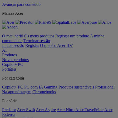
Avançar para conteúdo
Marcas Acer
O meu perfil
Os meus produtos
Registar um produto
A minha
comunidade
Terminar sessão
Iniciar sessão
Registar
O que é o Acer ID?
AI
Produtos
Novos produtos
Copilot+ PC
Portáteis
Por categoria
Copilot+ PC
PC com IA
Gaming
Produtos sustentáveis
Profissional
Na aprendizagem
Chromebooks
Por série
Predator
Acer Swift
Acer Aspire
Acer Nitro
Acer TravelMate
Acer
Extensa