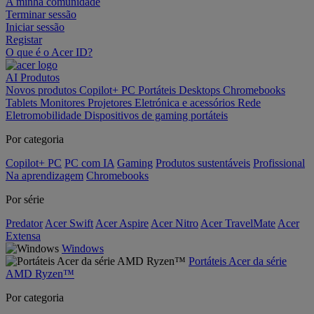
A minha comunidade
Terminar sessão
Iniciar sessão
Registar
O que é o Acer ID?
AI
Produtos
Novos produtos
Copilot+ PC
Portáteis
Desktops
Chromebooks
Tablets
Monitores
Projetores
Eletrónica e acessórios
Rede
Eletromobilidade
Dispositivos de gaming portáteis
Por categoria
Copilot+ PC
PC com IA
Gaming
Produtos sustentáveis
Profissional
Na aprendizagem
Chromebooks
Por série
Predator
Acer Swift
Acer Aspire
Acer Nitro
Acer TravelMate
Acer
Extensa
Windows
Portáteis Acer da série
AMD Ryzen™
Por categoria