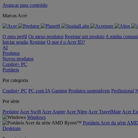
Avançar para conteúdo
Marcas Acer
O meu perfil
Os meus produtos
Registar um produto
A minha comuni
Iniciar sessão
Registar
O que é o Acer ID?
AI
Produtos
Novos produtos
Copilot+ PC
Portáteis
Por categoria
Copilot+ PC
PC com IA
Gaming
Produtos sustentáveis
Profissional
N
Por série
Predator
Acer Swift
Acer Aspire
Acer Nitro
Acer TravelMate
Acer Ex
Windows
Portáteis Acer da série A
Desktops