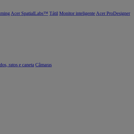
ming
Acer SpatialLabs™
Tátil
Monitor inteligente
Acer ProDesigner
dos, ratos e caneta
Câmaras