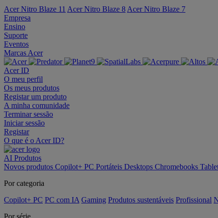
Acer Nitro Blaze 11
Acer Nitro Blaze 8
Acer Nitro Blaze 7
Empresa
Ensino
Suporte
Eventos
Marcas Acer
Acer ID
O meu perfil
Os meus produtos
Registar um produto
A minha comunidade
Terminar sessão
Iniciar sessão
Registar
O que é o Acer ID?
AI
Produtos
Novos produtos
Copilot+ PC
Portáteis
Desktops
Chromebooks
Table
Por categoria
Copilot+ PC
PC com IA
Gaming
Produtos sustentáveis
Profissional
N
Por série