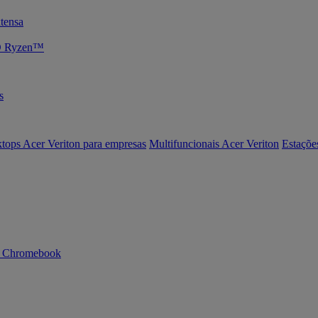
tensa
MD Ryzen™
s
tops Acer Veriton para empresas
Multifuncionais Acer Veriton
Estaçõe
n Chromebook