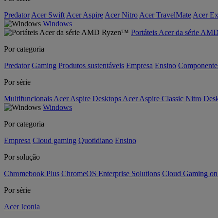
Predator
Acer Swift
Acer Aspire
Acer Nitro
Acer TravelMate
Acer Ex
Windows
Portáteis Acer da série A
Por categoria
Predator
Gaming
Produtos sustentáveis
Empresa
Ensino
Componente
Por série
Multifuncionais Acer Aspire
Desktops Acer Aspire Classic
Nitro
Desk
Windows
Por categoria
Empresa
Cloud gaming
Quotidiano
Ensino
Por solução
Chromebook Plus
ChromeOS Enterprise Solutions
Cloud Gaming o
Por série
Acer Iconia