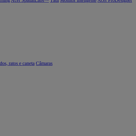
ming
Acer SpatialLabs™
Tátil
Monitor inteligente
Acer ProDesigner
dos, ratos e caneta
Câmaras