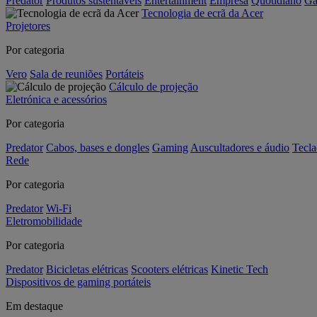
Predator
Produtos sustentáveis
Entertainment
Empresa
Quotidiano
Ga
Tecnologia de ecrã da Acer
Projetores
Por categoria
Vero
Sala de reuniões
Portáteis
Cálculo de projeção
Eletrónica e acessórios
Por categoria
Predator
Cabos, bases e dongles
Gaming
Auscultadores e áudio
Tecla
Rede
Por categoria
Predator
Wi-Fi
Eletromobilidade
Por categoria
Predator
Bicicletas elétricas
Scooters elétricas
Kinetic Tech
Dispositivos de gaming portáteis
Em destaque