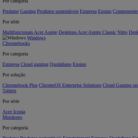
Por categoria
Predator
Gaming
Produtos sustentáveis
Empresa
Ensino
Componente
Por série
Multifuncionais Acer Aspire
Desktops Acer Aspire Classic
Nitro
Desk
Windows
Chromebooks
Por categoria
Empresa
Cloud gaming
Quotidiano
Ensino
Por solução
Chromebook Plus
ChromeOS Enterprise Solutions
Cloud Gaming o
Tablets
Por série
Acer Iconia
Monitores
Por categoria