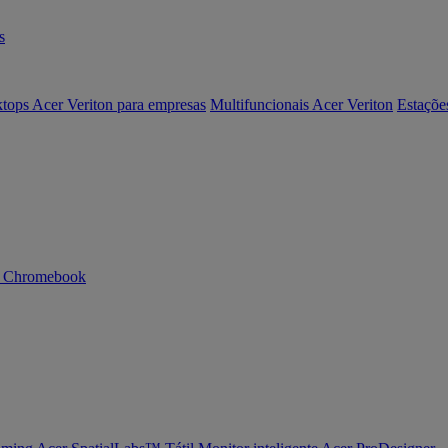
s
tops Acer Veriton para empresas
Multifuncionais Acer Veriton
Estaçõe
n Chromebook