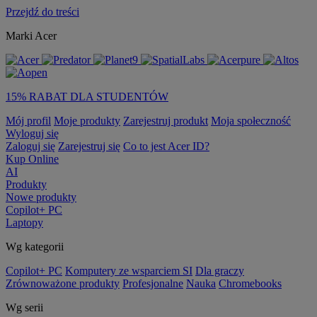
Przejdź do treści
Marki Acer
15% RABAT DLA STUDENTÓW
Mój profil
Moje produkty
Zarejestruj produkt
Moja społeczność
Wyloguj się
Zaloguj się
Zarejestruj się
Co to jest Acer ID?
Kup Online
AI
Produkty
Nowe produkty
Copilot+ PC
Laptopy
Wg kategorii
Copilot+ PC
Komputery ze wsparciem SI
Dla graczy
Zrównoważone produkty
Profesjonalne
Nauka
Chromebooks
Wg serii