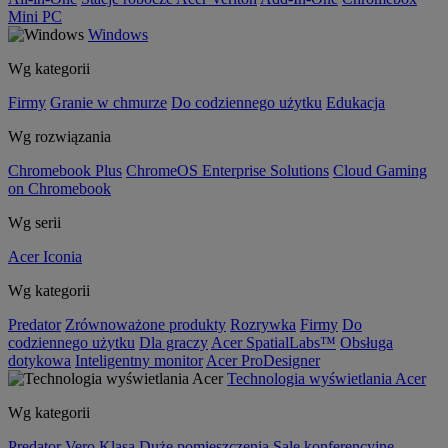
Mini PC
Windows
Wg kategorii
Firmy
Granie w chmurze
Do codziennego użytku
Edukacja
Wg rozwiązania
Chromebook Plus
ChromeOS Enterprise Solutions
Cloud Gaming
on Chromebook
Wg serii
Acer Iconia
Wg kategorii
Predator
Zrównoważone produkty
Rozrywka
Firmy
Do
codziennego użytku
Dla graczy
Acer SpatialLabs™
Obsługa
dotykowa
Inteligentny monitor
Acer ProDesigner
Technologia wyświetlania Acer
Wg kategorii
Predator
Vero
Klasa
Duże pomieszczenia
Sale konferencyjne