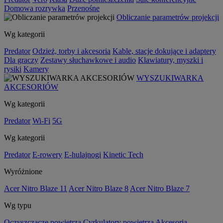
Domowa rozrywka
Przenośne
Obliczanie parametrów projekcji
Wg kategorii
Predator
Odzież, torby i akcesoria
Kable, stacje dokujące i adaptery
Dla graczy
Zestawy słuchawkowe i audio
Klawiatury, myszki i
rysiki
Kamery
WYSZUKIWARKA
AKCESORIÓW
Wg kategorii
Predator
Wi-Fi
5G
Wg kategorii
Predator
E-rowery
E-hulajnogi
Kinetic Tech
Wyróżnione
Acer Nitro Blaze 11
Acer Nitro Blaze 8
Acer Nitro Blaze 7
Wg typu
Oczyszczacze powietrza
Cyrkulatory powietrza
Akcesoria