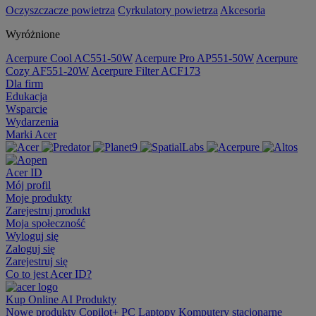
Oczyszczacze powietrza
Cyrkulatory powietrza
Akcesoria
Wyróżnione
Acerpure Cool AC551-50W
Acerpure Pro AP551-50W
Acerpure
Cozy AF551-20W
Acerpure Filter ACF173
Dla firm
Edukacja
Wsparcie
Wydarzenia
Marki Acer
Acer ID
Mój profil
Moje produkty
Zarejestruj produkt
Moja społeczność
Wyloguj się
Zaloguj się
Zarejestruj się
Co to jest Acer ID?
Kup Online
AI
Produkty
Nowe produkty
Copilot+ PC
Laptopy
Komputery stacjonarne