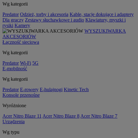
Wg kategorii
Predator
Odzież, torby i akcesoria
Kable, stacje dokujące i adaptery
Dla graczy
Zestawy słuchawkowe i audio
Klawiatury, myszki i
rysiki
Kamery
WYSZUKIWARKA
AKCESORIÓW
Łączność sieciowa
Wg kategorii
Predator
Wi-Fi
5G
E-mobilność
Wg kategorii
Predator
E-rowery
E-hulajnogi
Kinetic Tech
Konsole przenośne
Wyróżnione
Acer Nitro Blaze 11
Acer Nitro Blaze 8
Acer Nitro Blaze 7
Urządzenia
Wg typu