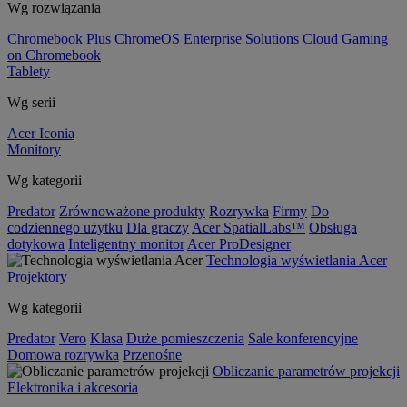
Wg rozwiązania
Chromebook Plus
ChromeOS Enterprise Solutions
Cloud Gaming
on Chromebook
Tablety
Wg serii
Acer Iconia
Monitory
Wg kategorii
Predator
Zrównoważone produkty
Rozrywka
Firmy
Do
codziennego użytku
Dla graczy
Acer SpatialLabs™
Obsługa
dotykowa
Inteligentny monitor
Acer ProDesigner
Technologia wyświetlania Acer
Projektory
Wg kategorii
Predator
Vero
Klasa
Duże pomieszczenia
Sale konferencyjne
Domowa rozrywka
Przenośne
Obliczanie parametrów projekcji
Elektronika i akcesoria