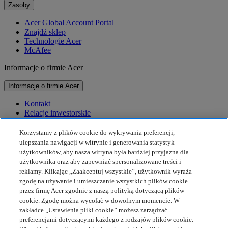
Zasoby
Acer Global Account Portal
Znajdź sklep
Technologie Acer
McAfee
Informacje o firmie Acer
Informacje o firmie Acer
Kontakt
Relacje inwestorskie
Prasa
Nagrody
Korzystamy z plików cookie do wykrywania preferencji,
Wydarzenia
ulepszania nawigacji w witrynie i generowania statystyk
użytkowników, aby nasza witryna była bardziej przyjazna dla
Zrównoważony rozwój
użytkownika oraz aby zapewniać spersonalizowane treści i
reklamy. Klikając „Zaakceptuj wszystkie”, użytkownik wyraża
Zrównoważony rozwój
zgodę na używanie i umieszczanie wszystkich plików cookie
przez firmę Acer zgodnie z naszą polityką dotyczącą plików
Społeczna odpowiedzialność biznesu
cookie. Zgodę można wycofać w dowolnym momencie. W
Ślad węglowy produktu
zakładce „Ustawienia pliki cookie” możesz zarządzać
Projekt Humanity
preferencjami dotyczącymi każdego z rodzajów plików cookie.
Earthion