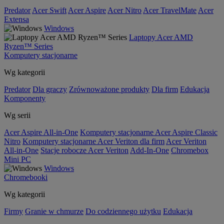
Predator
Acer Swift
Acer Aspire
Acer Nitro
Acer TravelMate
Acer
Extensa
Windows
Laptopy Acer AMD
Ryzen™ Series
Komputery stacjonarne
Wg kategorii
Predator
Dla graczy
Zrównoważone produkty
Dla firm
Edukacja
Komponenty
Wg serii
Acer Aspire All-in-One
Komputery stacjonarne Acer Aspire Classic
Nitro
Komputery stacjonarne Acer Veriton dla firm
Acer Veriton
All-in-One
Stacje robocze Acer Veriton
Add-In-One
Chromebox
Mini PC
Windows
Chromebooki
Wg kategorii
Firmy
Granie w chmurze
Do codziennego użytku
Edukacja