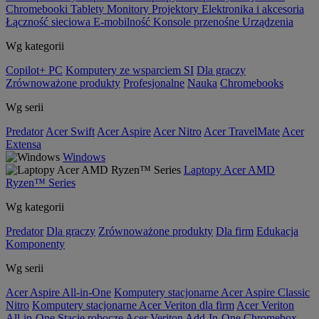
Chromebooki
Tablety
Monitory
Projektory
Elektronika i akcesoria
Łączność sieciowa
E-mobilność
Konsole przenośne
Urządzenia
Wg kategorii
Copilot+ PC
Komputery ze wsparciem SI
Dla graczy
Zrównoważone produkty
Profesjonalne
Nauka
Chromebooks
Wg serii
Predator
Acer Swift
Acer Aspire
Acer Nitro
Acer TravelMate
Acer
Extensa
Windows
Laptopy Acer AMD
Ryzen™ Series
Wg kategorii
Predator
Dla graczy
Zrównoważone produkty
Dla firm
Edukacja
Komponenty
Wg serii
Acer Aspire All-in-One
Komputery stacjonarne Acer Aspire Classic
Nitro
Komputery stacjonarne Acer Veriton dla firm
Acer Veriton
All-in-One
Stacje robocze Acer Veriton
Add-In-One
Chromebox