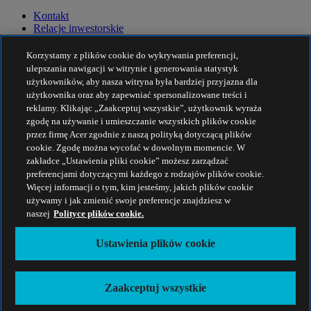
Kontakt
Relacje inwestorskie
Prasa
Nagrody
Korzystamy z plików cookie do wykrywania preferencji,
Wydarzenia
ulepszania nawigacji w witrynie i generowania statystyk
użytkowników, aby nasza witryna była bardziej przyjazna dla
Zrównoważony rozwój
użytkownika oraz aby zapewniać spersonalizowane treści i
reklamy. Klikając „Zaakceptuj wszystkie”, użytkownik wyraża
Zrównoważony rozwój
zgodę na używanie i umieszczanie wszystkich plików cookie
przez firmę Acer zgodnie z naszą polityką dotyczącą plików
Społeczna odpowiedzialność biznesu
cookie. Zgodę można wycofać w dowolnym momencie. W
Ślad węglowy produktu
zakładce „Ustawienia pliki cookie” możesz zarządzać
Projekt Humanity
preferencjami dotyczącymi każdego z rodzajów plików cookie.
Earthion
Więcej informacji o tym, kim jesteśmy, jakich plików cookie
Polityka prywatności
używamy i jak zmienić swoje preferencje znajdziesz w
Zasady dot. plików cookie
naszej
Polityce plików cookie.
Nota prawna
Dodatkowe informacje prawne
Ustawienia plików cookie
Polityka dostępności
Ustawienia plików cookie
Polska - Polski
Zaakceptuj wszystkie
© 2026 Acer Inc.