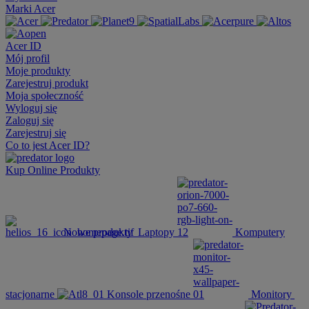
Marki Acer
Acer ID
Mój profil
Moje produkty
Zarejestruj produkt
Moja społeczność
Wyloguj się
Zaloguj się
Zarejestruj się
Co to jest Acer ID?
Kup Online
Produkty
Nowe produkty
Laptopy
Komputery
stacjonarne
Konsole przenośne
Monitory