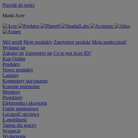
Przejdź do treści
Marki Acer
Mój profil
Moje produkty
Zarejestruj produkt
Moja społeczność
Wyloguj się
Zaloguj się
Zarejestruj się
Co to jest Acer ID?
Kup Online
Produkty
Nowe produkty
Laptopy
Komputery stacjonarne
Konsole przenośne
Monitory
Projektory
Elektronika i akcesoria
Fotele gamingowe
Łączność sieciowa
E-mobilność
Tapeta dla graczy
Wsparcie
Wydarzenia