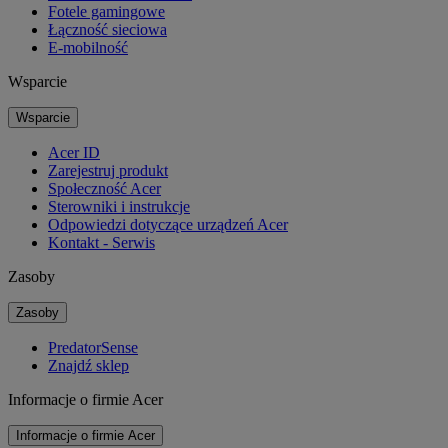
Fotele gamingowe
Łączność sieciowa
E-mobilność
Wsparcie
Wsparcie
Acer ID
Zarejestruj produkt
Społeczność Acer
Sterowniki i instrukcje
Odpowiedzi dotyczące urządzeń Acer
Kontakt - Serwis
Zasoby
Zasoby
PredatorSense
Znajdź sklep
Informacje o firmie Acer
Informacje o firmie Acer