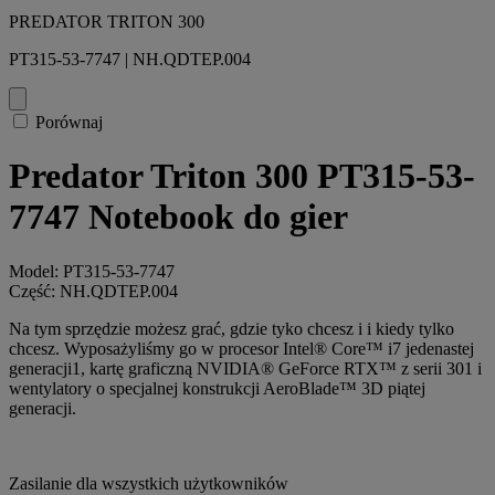
PREDATOR TRITON 300
PT315-53-7747 | NH.QDTEP.004
Porównaj
Predator Triton 300 PT315-53-
7747 Notebook do gier
Model: PT315-53-7747
Część: NH.QDTEP.004
Na tym sprzędzie możesz grać, gdzie tyko chcesz i i kiedy tylko
chcesz. Wyposażyliśmy go w procesor Intel® Core™ i7 jedenastej
generacji1, kartę graficzną NVIDIA® GeForce RTX™ z serii 301 i
wentylatory o specjalnej konstrukcji AeroBlade™ 3D piątej
generacji.
Zasilanie dla wszystkich użytkowników