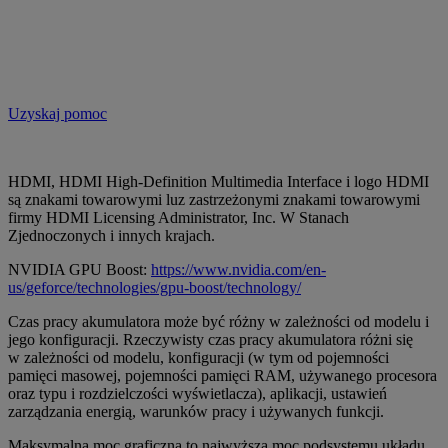
Uzyskaj pomoc
HDMI, HDMI High-Definition Multimedia Interface i logo HDMI
są znakami towarowymi luz zastrzeżonymi znakami towarowymi
firmy HDMI Licensing Administrator, Inc. W Stanach
Zjednoczonych i innych krajach.
NVIDIA GPU Boost:
https://www.nvidia.com/en-
us/geforce/technologies/gpu-boost/technology/
Czas pracy akumulatora może być różny w zależności od modelu i
jego konfiguracji. Rzeczywisty czas pracy akumulatora różni się
w zależności od modelu, konfiguracji (w tym od pojemności
pamięci masowej, pojemności pamięci RAM, używanego procesora
oraz typu i rozdzielczości wyświetlacza), aplikacji, ustawień
zarządzania energią, warunków pracy i używanych funkcji.
Maksymalna moc graficzna to najwyższa moc podsystemu układu