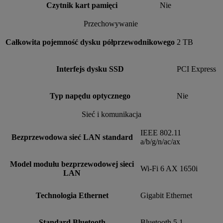
Czytnik kart pamięci
Nie
Przechowywanie
Całkowita pojemność dysku półprzewodnikowego
2 TB
Interfejs dysku SSD
PCI Express
Typ napędu optycznego
Nie
Sieć i komunikacja
IEEE 802.11
Bezprzewodowa sieć LAN standard
a/b/g/n/ac/ax
Model modułu bezprzewodowej sieci
Wi-Fi 6 AX 1650i
LAN
Technologia Ethernet
Gigabit Ethernet
Standard Bluetooth
Bluetooth 5.1