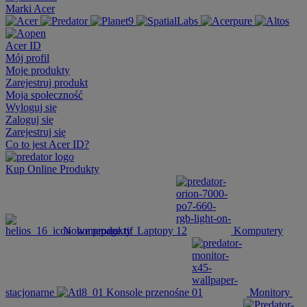
Marki Acer
Acer ID
Mój profil
Moje produkty
Zarejestruj produkt
Moja społeczność
Wyloguj się
Zaloguj się
Zarejestruj się
Co to jest Acer ID?
Kup Online
Produkty
Nowe produkty
Laptopy
Komputery
stacjonarne
Konsole przenośne
Monitory