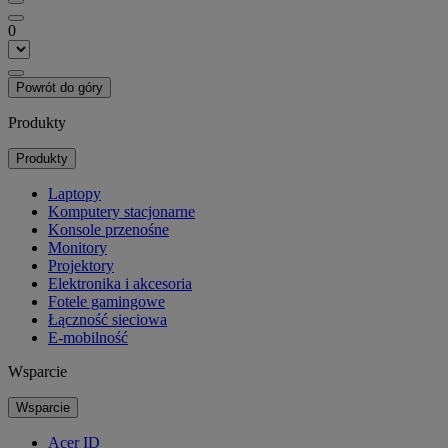
0
Powrót do góry
Produkty
Produkty
Laptopy
Komputery stacjonarne
Konsole przenośne
Monitory
Projektory
Elektronika i akcesoria
Fotele gamingowe
Łączność sieciowa
E-mobilność
Wsparcie
Wsparcie
Acer ID