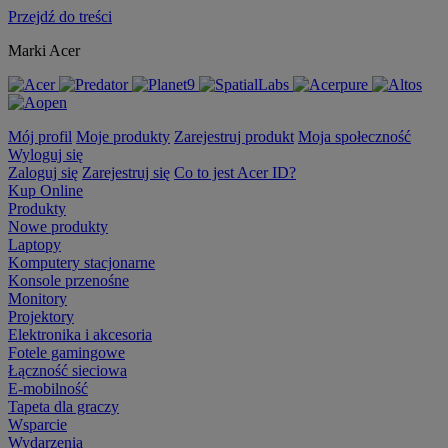
Przejdź do treści
Marki Acer
Mój profil
Moje produkty
Zarejestruj produkt
Moja społeczność
Wyloguj się
Zaloguj się
Zarejestruj się
Co to jest Acer ID?
Kup Online
Produkty
Nowe produkty
Laptopy
Komputery stacjonarne
Konsole przenośne
Monitory
Projektory
Elektronika i akcesoria
Fotele gamingowe
Łączność sieciowa
E-mobilność
Tapeta dla graczy
Wsparcie
Wydarzenia