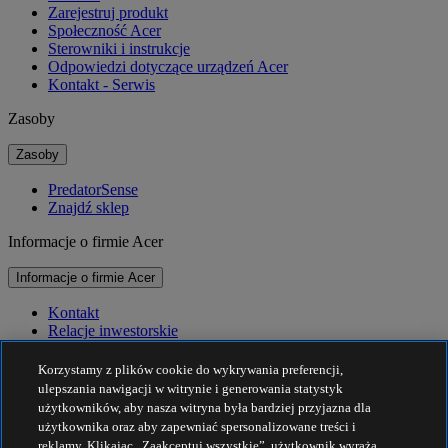
Zarejestruj produkt
Społeczność Acer
Sterowniki i instrukcje
Odpowiedzi dotyczące urządzeń Acer
Kontakt - Serwis
Zasoby
Zasoby
PredatorSense
Znajdź sklep
Informacje o firmie Acer
Informacje o firmie Acer
Kontakt
Relacje inwestorskie
Prasa
Nagrody
Korzystamy z plików cookie do wykrywania preferencji,
Wydarzenia
ulepszania nawigacji w witrynie i generowania statystyk
użytkowników, aby nasza witryna była bardziej przyjazna dla
Zrównoważony rozwój
użytkownika oraz aby zapewniać spersonalizowane treści i
reklamy. Klikając „Zaakceptuj wszystkie”, użytkownik wyraża