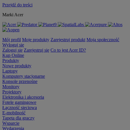
Przejdź do treści
Marki Acer
Mój profil
Moje produkty
Zarejestruj produkt
Moja społeczność
Wyloguj się
Zaloguj się
Zarejestruj się
Co to jest Acer ID?
Kup Online
Produkty
Nowe produkty
Laptopy
Komputery stacjonarne
Konsole przenośne
Monitory
Projektory
Elektronika i akcesoria
Fotele gamingowe
Łączność sieciowa
E-mobilność
Tapeta dla graczy
Wsparcie
Wydarzenia