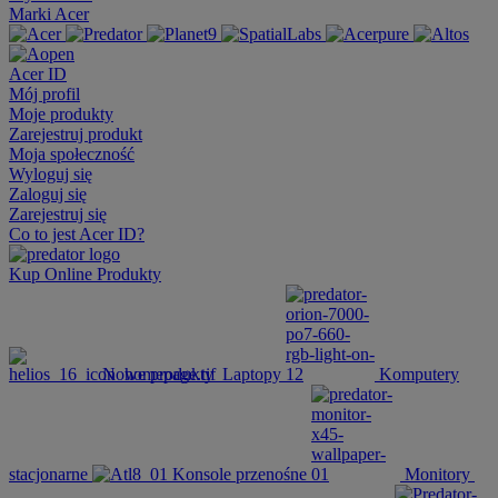
Marki Acer
Acer ID
Mój profil
Moje produkty
Zarejestruj produkt
Moja społeczność
Wyloguj się
Zaloguj się
Zarejestruj się
Co to jest Acer ID?
Kup Online
Produkty
Nowe produkty
Laptopy
Komputery
stacjonarne
Konsole przenośne
Monitory