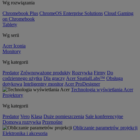
Wg rozwiązania
Chromebook Plus
ChromeOS Enterprise Solutions
Cloud Gaming
on Chromebook
Tablety
Wg serii
Acer Iconia
Monitory
Wg kategorii
Predator
Zrównoważone produkty
Rozrywka
Firmy
Do
codziennego użytku
Dla graczy
Acer SpatialLabs™
Obsługa
dotykowa
Inteligentny monitor
Acer ProDesigner
Technologia wyświetlania Acer
Projektory
Wg kategorii
Predator
Vero
Klasa
Duże pomieszczenia
Sale konferencyjne
Domowa rozrywka
Przenośne
Obliczanie parametrów projekcji
Elektronika i akcesoria