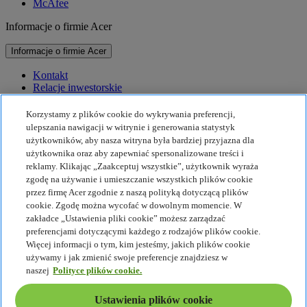
McAfee
Informacje o firmie Acer
Informacje o firmie Acer
Kontakt
Relacje inwestorskie
Prasa
Nagrody
Korzystamy z plików cookie do wykrywania preferencji,
Wydarzenia
ulepszania nawigacji w witrynie i generowania statystyk
użytkowników, aby nasza witryna była bardziej przyjazna dla
Zrównoważony rozwój
użytkownika oraz aby zapewniać spersonalizowane treści i
reklamy. Klikając „Zaakceptuj wszystkie”, użytkownik wyraża
Zrównoważony rozwój
zgodę na używanie i umieszczanie wszystkich plików cookie
przez firmę Acer zgodnie z naszą polityką dotyczącą plików
Społeczna odpowiedzialność biznesu
cookie. Zgodę można wycofać w dowolnym momencie. W
Ślad węglowy produktu
zakładce „Ustawienia pliki cookie” możesz zarządzać
Projekt Humanity
preferencjami dotyczącymi każdego z rodzajów plików cookie.
Earthion
Więcej informacji o tym, kim jesteśmy, jakich plików cookie
Polityka prywatności
używamy i jak zmienić swoje preferencje znajdziesz w
Zasady dot. plików cookie
naszej
Polityce plików cookie.
Nota prawna
Dodatkowe informacje prawne
Ustawienia plików cookie
Polityka dostępności