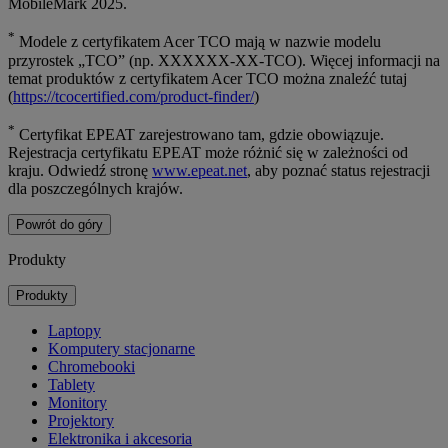
MobileMark 2025.
*
Modele z certyfikatem Acer TCO mają w nazwie modelu
przyrostek „TCO” (np. XXXXXX-XX-TCO). Więcej informacji na
temat produktów z certyfikatem Acer TCO można znaleźć tutaj
(
https://tcocertified.com/product-finder/
)
*
Certyfikat EPEAT zarejestrowano tam, gdzie obowiązuje.
Rejestracja certyfikatu EPEAT może różnić się w zależności od
kraju. Odwiedź stronę
www.epeat.net
, aby poznać status rejestracji
dla poszczególnych krajów.
Powrót do góry
Produkty
Produkty
Laptopy
Komputery stacjonarne
Chromebooki
Tablety
Monitory
Projektory
Elektronika i akcesoria