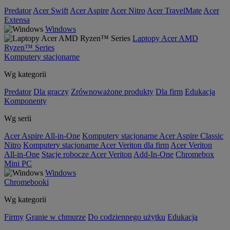
Predator
Acer Swift
Acer Aspire
Acer Nitro
Acer TravelMate
Acer
Extensa
Windows
Laptopy Acer AMD
Ryzen™ Series
Komputery stacjonarne
Wg kategorii
Predator
Dla graczy
Zrównoważone produkty
Dla firm
Edukacja
Komponenty
Wg serii
Acer Aspire All-in-One
Komputery stacjonarne Acer Aspire Classic
Nitro
Komputery stacjonarne Acer Veriton dla firm
Acer Veriton
All-in-One
Stacje robocze Acer Veriton
Add-In-One
Chromebox
Mini PC
Windows
Chromebooki
Wg kategorii
Firmy
Granie w chmurze
Do codziennego użytku
Edukacja