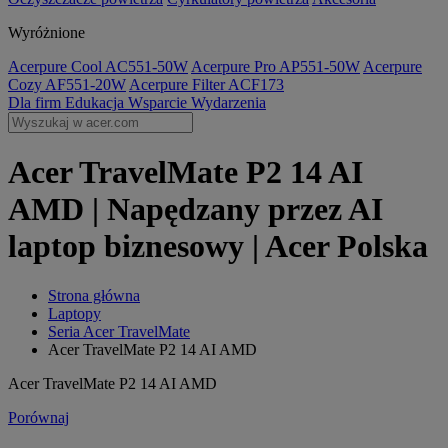
Wyróżnione
Acerpure Cool AC551-50W
Acerpure Pro AP551-50W
Acerpure
Cozy AF551-20W
Acerpure Filter ACF173
Dla firm
Edukacja
Wsparcie
Wydarzenia
Acer TravelMate P2 14 AI
AMD | Napędzany przez AI
laptop biznesowy | Acer Polska
Strona główna
Laptopy
Seria Acer TravelMate
Acer TravelMate P2 14 AI AMD
Acer TravelMate P2 14 AI AMD
Porównaj