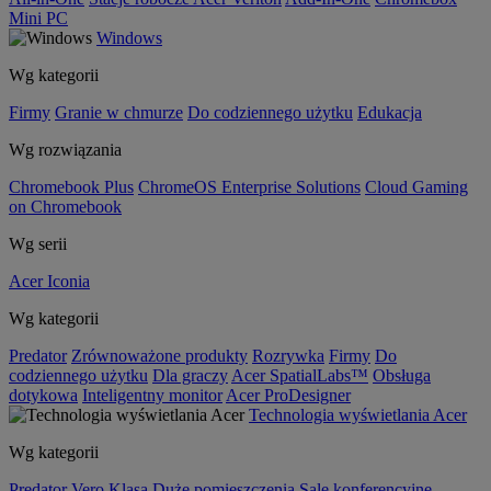
Mini PC
Windows
Wg kategorii
Firmy
Granie w chmurze
Do codziennego użytku
Edukacja
Wg rozwiązania
Chromebook Plus
ChromeOS Enterprise Solutions
Cloud Gaming
on Chromebook
Wg serii
Acer Iconia
Wg kategorii
Predator
Zrównoważone produkty
Rozrywka
Firmy
Do
codziennego użytku
Dla graczy
Acer SpatialLabs™
Obsługa
dotykowa
Inteligentny monitor
Acer ProDesigner
Technologia wyświetlania Acer
Wg kategorii
Predator
Vero
Klasa
Duże pomieszczenia
Sale konferencyjne