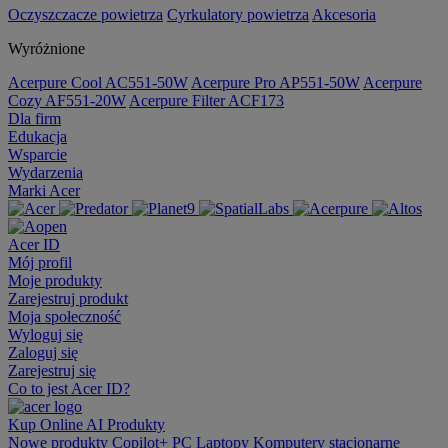
Oczyszczacze powietrza
Cyrkulatory powietrza
Akcesoria
Wyróżnione
Acerpure Cool AC551-50W
Acerpure Pro AP551-50W
Acerpure
Cozy AF551-20W
Acerpure Filter ACF173
Dla firm
Edukacja
Wsparcie
Wydarzenia
Marki Acer
Acer ID
Mój profil
Moje produkty
Zarejestruj produkt
Moja społeczność
Wyloguj się
Zaloguj się
Zarejestruj się
Co to jest Acer ID?
Kup Online
AI
Produkty
Nowe produkty
Copilot+ PC
Laptopy
Komputery stacjonarne