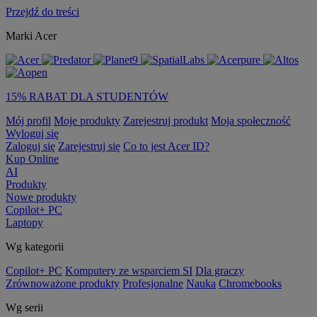
Przejdź do treści
Marki Acer
15% RABAT DLA STUDENTÓW
Mój profil
Moje produkty
Zarejestruj produkt
Moja społeczność
Wyloguj się
Zaloguj się
Zarejestruj się
Co to jest Acer ID?
Kup Online
AI
Produkty
Nowe produkty
Copilot+ PC
Laptopy
Wg kategorii
Copilot+ PC
Komputery ze wsparciem SI
Dla graczy
Zrównoważone produkty
Profesjonalne
Nauka
Chromebooks
Wg serii