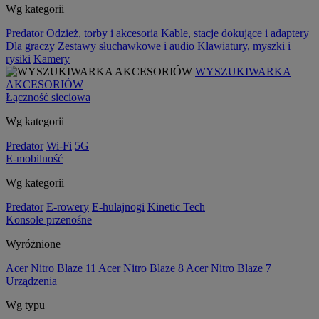
Wg kategorii
Predator
Odzież, torby i akcesoria
Kable, stacje dokujące i adaptery
Dla graczy
Zestawy słuchawkowe i audio
Klawiatury, myszki i
rysiki
Kamery
WYSZUKIWARKA
AKCESORIÓW
Łączność sieciowa
Wg kategorii
Predator
Wi-Fi
5G
E-mobilność
Wg kategorii
Predator
E-rowery
E-hulajnogi
Kinetic Tech
Konsole przenośne
Wyróżnione
Acer Nitro Blaze 11
Acer Nitro Blaze 8
Acer Nitro Blaze 7
Urządzenia
Wg typu