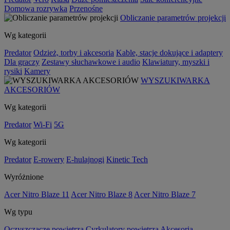
Domowa rozrywka
Przenośne
Obliczanie parametrów projekcji
Wg kategorii
Predator
Odzież, torby i akcesoria
Kable, stacje dokujące i adaptery
Dla graczy
Zestawy słuchawkowe i audio
Klawiatury, myszki i
rysiki
Kamery
WYSZUKIWARKA
AKCESORIÓW
Wg kategorii
Predator
Wi-Fi
5G
Wg kategorii
Predator
E-rowery
E-hulajnogi
Kinetic Tech
Wyróżnione
Acer Nitro Blaze 11
Acer Nitro Blaze 8
Acer Nitro Blaze 7
Wg typu
Oczyszczacze powietrza
Cyrkulatory powietrza
Akcesoria