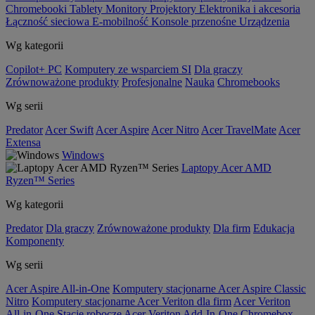
Chromebooki
Tablety
Monitory
Projektory
Elektronika i akcesoria
Łączność sieciowa
E-mobilność
Konsole przenośne
Urządzenia
Wg kategorii
Copilot+ PC
Komputery ze wsparciem SI
Dla graczy
Zrównoważone produkty
Profesjonalne
Nauka
Chromebooks
Wg serii
Predator
Acer Swift
Acer Aspire
Acer Nitro
Acer TravelMate
Acer
Extensa
Windows
Laptopy Acer AMD
Ryzen™ Series
Wg kategorii
Predator
Dla graczy
Zrównoważone produkty
Dla firm
Edukacja
Komponenty
Wg serii
Acer Aspire All-in-One
Komputery stacjonarne Acer Aspire Classic
Nitro
Komputery stacjonarne Acer Veriton dla firm
Acer Veriton
All-in-One
Stacje robocze Acer Veriton
Add-In-One
Chromebox