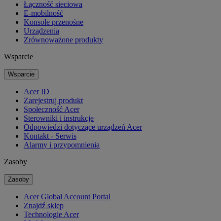
Łączność sieciowa
E-mobilność
Konsole przenośne
Urządzenia
Zrównoważone produkty
Wsparcie
Wsparcie
Acer ID
Zarejestruj produkt
Społeczność Acer
Sterowniki i instrukcje
Odpowiedzi dotyczące urządzeń Acer
Kontakt - Serwis
Alarmy i przypomnienia
Zasoby
Zasoby
Acer Global Account Portal
Znajdź sklep
Technologie Acer