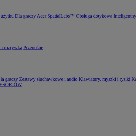
 użytku
Dla graczy
Acer SpatialLabs™
Obsługa dotykowa
Inteligentn
 rozrywka
Przenośne
la graczy
Zestawy słuchawkowe i audio
Klawiatury, myszki i rysiki
K
ESORIÓW