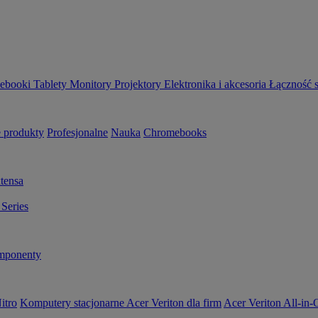
ebooki
Tablety
Monitory
Projektory
Elektronika i akcesoria
Łączność 
 produkty
Profesjonalne
Nauka
Chromebooks
tensa
Series
ponenty
itro
Komputery stacjonarne Acer Veriton dla firm
Acer Veriton All-in