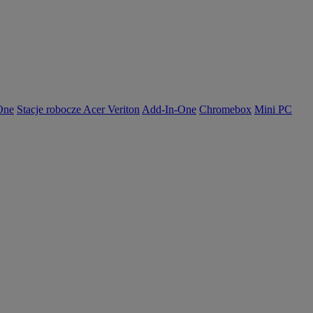
-One
Stacje robocze Acer Veriton
Add-In-One
Chromebox
Mini PC