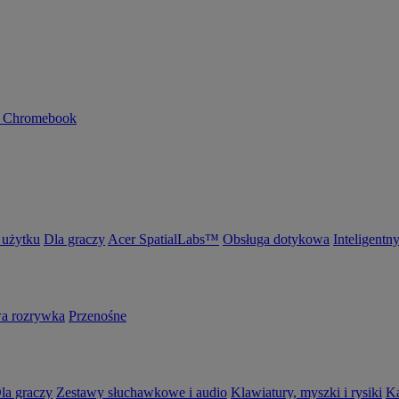
n Chromebook
 użytku
Dla graczy
Acer SpatialLabs™
Obsługa dotykowa
Inteligentn
 rozrywka
Przenośne
la graczy
Zestawy słuchawkowe i audio
Klawiatury, myszki i rysiki
K