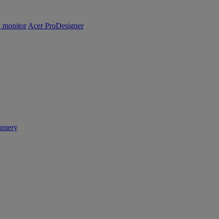
y monitor
Acer ProDesigner
amery