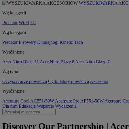
WYSZUKIWARKA AKC
Wg kategorii
Predator
Wi-Fi
5G
Wg kategorii
Predator
E-rowery
E-hulajnogi
Kinetic Tech
Wyróżnione
Acer Nitro Blaze 11
Acer Nitro Blaze 8
Acer Nitro Blaze 7
Wg typu
Oczyszczacze powietrza
Cyrkulatory powietrza
Akcesoria
Wyróżnione
Acerpure Cool AC551-50W
Acerpure Pro AP551-50W
Acerpure C
Dla firm
Edukacja
Wsparcie
Wydarzenia
Discover Our Partnership | Acer