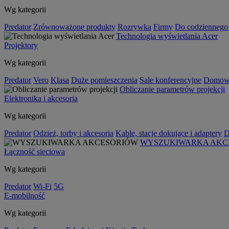
Wg kategorii
Predator
Zrównoważone produkty
Rozrywka
Firmy
Do codziennego
Technologia wyświetlania Acer
Projektory
Wg kategorii
Predator
Vero
Klasa
Duże pomieszczenia
Sale konferencyjne
Domowa
Obliczanie parametrów projekcji
Elektronika i akcesoria
Wg kategorii
Predator
Odzież, torby i akcesoria
Kable, stacje dokujące i adaptery
D
WYSZUKIWARKA AKC
Łączność sieciowa
Wg kategorii
Predator
Wi-Fi
5G
E-mobilność
Wg kategorii