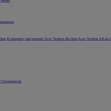
Series
ponenty
itro
Komputery stacjonarne Acer Veriton dla firm
Acer Veriton All-in
n Chromebook