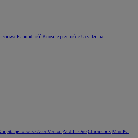
sieciowa
E-mobilność
Konsole przenośne
Urządzenia
-One
Stacje robocze Acer Veriton
Add-In-One
Chromebox
Mini PC