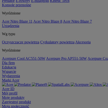
Predator
E-rowery
E-hulajnogi
Kinetic Tech
Konsole przenośne
Wyróżnione
Acer Nitro Blaze 11
Acer Nitro Blaze 8
Acer Nitro Blaze 7
Urządzenia
Wg typu
Oczyszczacze powietrza
Cyrkulatory powietrza
Akcesoria
Wyróżnione
Acerpure Cool AC551-50W
Acerpure Pro AP551-50W
Acerpure C
Dla firm
Edukacja
Wsparcie
Wydarzenia
Marki Acer
Acer ID
Mój profil
Moje produkty
Zarejestruj produkt
Moja społeczność