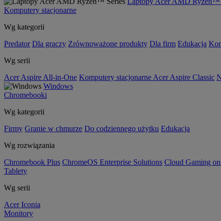
Laptopy Acer AMD Ryzen™ 
Komputery stacjonarne
Wg kategorii
Predator
Dla graczy
Zrównoważone produkty
Dla firm
Edukacja
Kom
Wg serii
Acer Aspire All-in-One
Komputery stacjonarne Acer Aspire Classic
N
Windows
Chromebooki
Wg kategorii
Firmy
Granie w chmurze
Do codziennego użytku
Edukacja
Wg rozwiązania
Chromebook Plus
ChromeOS Enterprise Solutions
Cloud Gaming o
Tablety
Wg serii
Acer Iconia
Monitory