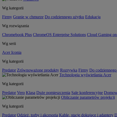
Wg kategorii
Firmy
Granie w chmurze
Do codziennego użytku
Edukacja
Wg rozwiązania
Chromebook Plus
ChromeOS Enterprise Solutions
Cloud Gaming o
Wg serii
Acer Iconia
Wg kategorii
Predator
Zrównoważone produkty
Rozrywka
Firmy
Do codziennego
Technologia wyświetlania Acer
Wg kategorii
Predator
Vero
Klasa
Duże pomieszczenia
Sale konferencyjne
Domowa
Obliczanie parametrów projekcji
Wg kategorii
Predator
Odzież, torby i akcesoria
Kable, stacje dokujące i adaptery
D