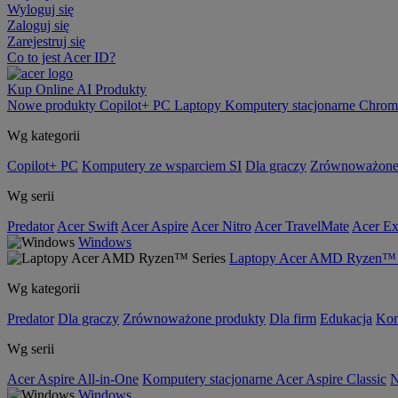
Wyloguj się
Zaloguj się
Zarejestruj się
Co to jest Acer ID?
Kup Online
AI
Produkty
Nowe produkty
Copilot+ PC
Laptopy
Komputery stacjonarne
Chrom
Wg kategorii
Copilot+ PC
Komputery ze wsparciem SI
Dla graczy
Zrównoważone
Wg serii
Predator
Acer Swift
Acer Aspire
Acer Nitro
Acer TravelMate
Acer Ex
Windows
Laptopy Acer AMD Ryzen™ 
Wg kategorii
Predator
Dla graczy
Zrównoważone produkty
Dla firm
Edukacja
Kom
Wg serii
Acer Aspire All-in-One
Komputery stacjonarne Acer Aspire Classic
N
Windows