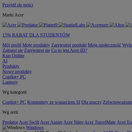
Przejdź do treści
Marki Acer
15% RABAT DLA STUDENTÓW
Mój profil
Moje produkty
Zarejestruj produkt
Moja społeczność
Wylo
Zaloguj się
Zarejestruj się
Co to jest Acer ID?
Kup Online
AI
Produkty
Nowe produkty
Copilot+ PC
Laptopy
Wg kategorii
Copilot+ PC
Komputery ze wsparciem SI
Dla graczy
Zrównoważone
Wg serii
Predator
Acer Swift
Acer Aspire
Acer Nitro
Acer TravelMate
Acer Ex
Windows