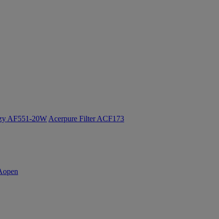
ozy AF551-20W
Acerpure Filter ACF173