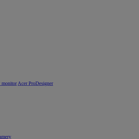
y monitor
Acer ProDesigner
amery