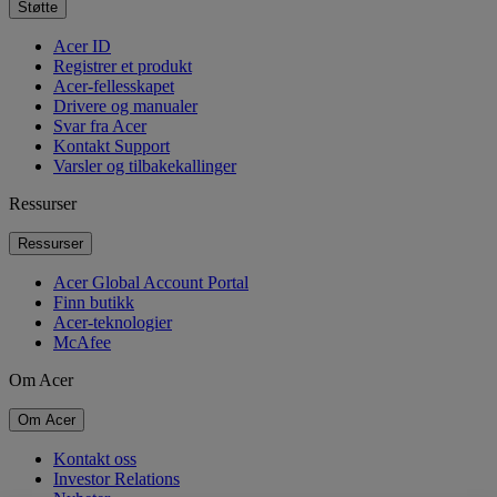
Støtte
Acer ID
Registrer et produkt
Acer-fellesskapet
Drivere og manualer
Svar fra Acer
Kontakt Support
Varsler og tilbakekallinger
Ressurser
Ressurser
Acer Global Account Portal
Finn butikk
Acer-teknologier
McAfee
Om Acer
Om Acer
Kontakt oss
Investor Relations