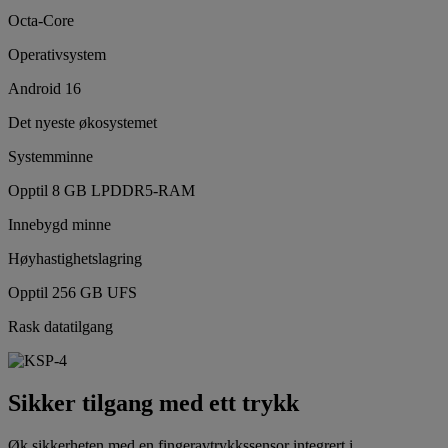
Octa-Core
Operativsystem
Android 16
Det nyeste økosystemet
Systemminne
Opptil 8 GB LPDDR5-RAM
Innebygd minne
Høyhastighetslagring
Opptil 256 GB UFS
Rask datatilgang
Sikker tilgang med ett trykk
Øk sikkerheten med en fingeravtrykkssensor integrert i