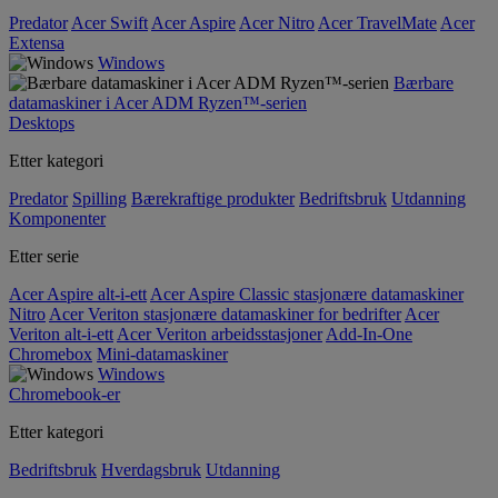
Predator
Acer Swift
Acer Aspire
Acer Nitro
Acer TravelMate
Acer
Extensa
Windows
Bærbare
datamaskiner i Acer ADM Ryzen™-serien
Desktops
Etter kategori
Predator
Spilling
Bærekraftige produkter
Bedriftsbruk
Utdanning
Komponenter
Etter serie
Acer Aspire alt-i-ett
Acer Aspire Classic stasjonære datamaskiner
Nitro
Acer Veriton stasjonære datamaskiner for bedrifter
Acer
Veriton alt-i-ett
Acer Veriton arbeidsstasjoner
Add-In-One
Chromebox
Mini-datamaskiner
Windows
Chromebook-er
Etter kategori
Bedriftsbruk
Hverdagsbruk
Utdanning