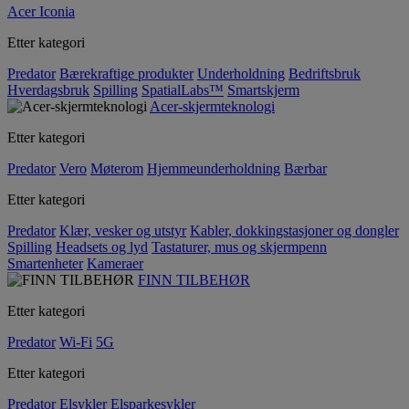
Acer Iconia
Etter kategori
Predator
Bærekraftige produkter
Underholdning
Bedriftsbruk
Hverdagsbruk
Spilling
SpatialLabs™
Smartskjerm
Acer-skjermteknologi
Etter kategori
Predator
Vero
Møterom
Hjemmeunderholdning
Bærbar
Etter kategori
Predator
Klær, vesker og utstyr
Kabler, dokkingstasjoner og dongler
Spilling
Headsets og lyd
Tastaturer, mus og skjermpenn
Smartenheter
Kameraer
FINN TILBEHØR
Etter kategori
Predator
Wi-Fi
5G
Etter kategori
Predator
Elsykler
Elsparkesykler