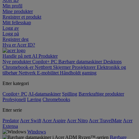
Acer ID
Min profil
Mine produkter
Registrer et produkt
Mitt fellesskap
Logg av
Logg på
Registrer deg
Hva er Acer ID?
Handle på nett
AI
Produkter
Nye produkter
Copilot+ PC
Bærbare datamaskiner
Desktops
Chromebook-er
Nettbrett
Skjermer
Prosjektorer
Elektronikk og
tilbehør
Nettverk
E-mobilitet
Håndholdt gaming
Etter kategori
Copilot+ PC
AI-datamaskiner
Spilling
Bærekraftige produkter
Profesjonell
Læring
Chromebooks
Etter serie
Predator
Acer Swift
Acer Aspire
Acer Nitro
Acer TravelMate
Acer
Extensa
Windows
Bærbare