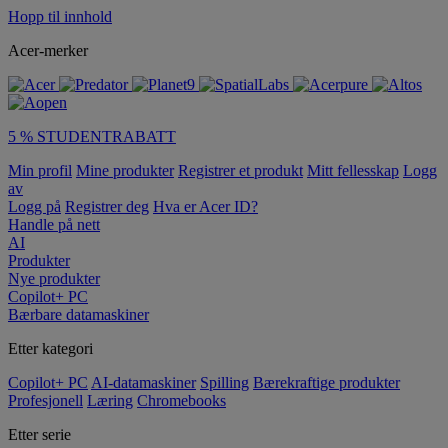
Hopp til innhold
Acer-merker
5 % STUDENTRABATT
Min profil
Mine produkter
Registrer et produkt
Mitt fellesskap
Logg
av
Logg på
Registrer deg
Hva er Acer ID?
Handle på nett
AI
Produkter
Nye produkter
Copilot+ PC
Bærbare datamaskiner
Etter kategori
Copilot+ PC
AI-datamaskiner
Spilling
Bærekraftige produkter
Profesjonell
Læring
Chromebooks
Etter serie