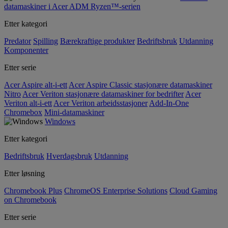
datamaskiner i Acer ADM Ryzen™-serien
Etter kategori
Predator
Spilling
Bærekraftige produkter
Bedriftsbruk
Utdanning
Komponenter
Etter serie
Acer Aspire alt-i-ett
Acer Aspire Classic stasjonære datamaskiner
Nitro
Acer Veriton stasjonære datamaskiner for bedrifter
Acer
Veriton alt-i-ett
Acer Veriton arbeidsstasjoner
Add-In-One
Chromebox
Mini-datamaskiner
Windows
Etter kategori
Bedriftsbruk
Hverdagsbruk
Utdanning
Etter løsning
Chromebook Plus
ChromeOS Enterprise Solutions
Cloud Gaming
on Chromebook
Etter serie