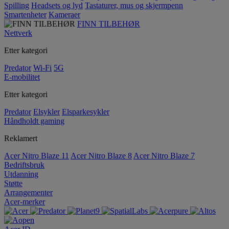
Spilling
Headsets og lyd
Tastaturer, mus og skjermpenn
Smartenheter
Kameraer
FINN TILBEHØR
Nettverk
Etter kategori
Predator
Wi-Fi
5G
E-mobilitet
Etter kategori
Predator
Elsykler
Elsparkesykler
Håndholdt gaming
Reklamert
Acer Nitro Blaze 11
Acer Nitro Blaze 8
Acer Nitro Blaze 7
Bedriftsbruk
Utdanning
Støtte
Arrangementer
Acer-merker