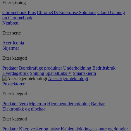
Etter løsning
Chromebook Plus
ChromeOS Enterprise Solutions
Cloud Gaming
on Chromebook
Nettbrett
Etter serie
Acer Iconia
Skjermer
Etter kategori
Predator
Bærekraftige produkter
Underholdning
Bedriftsbruk
Hverdagsbruk
Spilling
SpatialLabs™
Smartskjerm
Acer-skjermteknologi
Prosjektorer
Etter kategori
Predator
Vero
Møterom
Hjemmeunderholdning
Bærbar
Elektronikk og tilbehør
Etter kategori
Predator
Klær, vesker og utstyr
Kabler, dokkingstasjoner og dongler