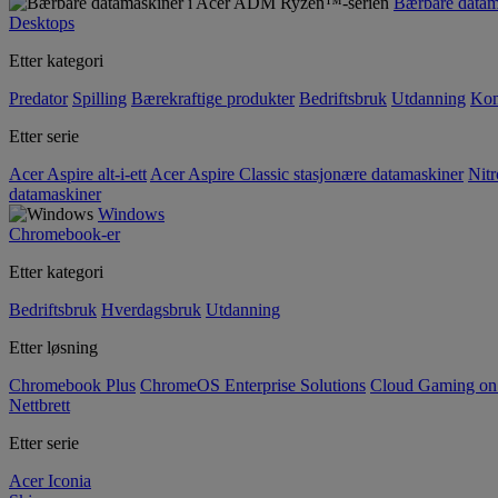
Bærbare data
Desktops
Etter kategori
Predator
Spilling
Bærekraftige produkter
Bedriftsbruk
Utdanning
Kom
Etter serie
Acer Aspire alt-i-ett
Acer Aspire Classic stasjonære datamaskiner
Nitr
datamaskiner
Windows
Chromebook-er
Etter kategori
Bedriftsbruk
Hverdagsbruk
Utdanning
Etter løsning
Chromebook Plus
ChromeOS Enterprise Solutions
Cloud Gaming o
Nettbrett
Etter serie
Acer Iconia