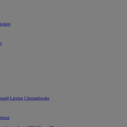
av
onell
Læring
Chromebooks
tensa