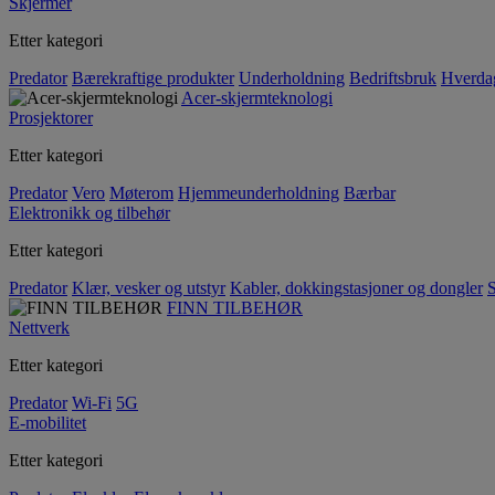
Skjermer
Etter kategori
Predator
Bærekraftige produkter
Underholdning
Bedriftsbruk
Hverda
Acer-skjermteknologi
Prosjektorer
Etter kategori
Predator
Vero
Møterom
Hjemmeunderholdning
Bærbar
Elektronikk og tilbehør
Etter kategori
Predator
Klær, vesker og utstyr
Kabler, dokkingstasjoner og dongler
S
FINN TILBEHØR
Nettverk
Etter kategori
Predator
Wi-Fi
5G
E-mobilitet
Etter kategori