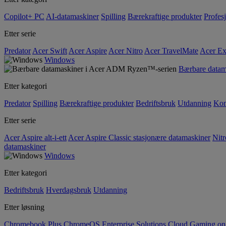
Copilot+ PC
AI-datamaskiner
Spilling
Bærekraftige produkter
Profesj
Etter serie
Predator
Acer Swift
Acer Aspire
Acer Nitro
Acer TravelMate
Acer Ex
Windows
Bærbare data
Etter kategori
Predator
Spilling
Bærekraftige produkter
Bedriftsbruk
Utdanning
Kom
Etter serie
Acer Aspire alt-i-ett
Acer Aspire Classic stasjonære datamaskiner
Nitr
datamaskiner
Windows
Etter kategori
Bedriftsbruk
Hverdagsbruk
Utdanning
Etter løsning
Chromebook Plus
ChromeOS Enterprise Solutions
Cloud Gaming o