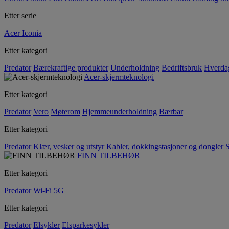
Etter serie
Acer Iconia
Etter kategori
Predator
Bærekraftige produkter
Underholdning
Bedriftsbruk
Hverda
Acer-skjermteknologi
Etter kategori
Predator
Vero
Møterom
Hjemmeunderholdning
Bærbar
Etter kategori
Predator
Klær, vesker og utstyr
Kabler, dokkingstasjoner og dongler
S
FINN TILBEHØR
Etter kategori
Predator
Wi-Fi
5G
Etter kategori
Predator
Elsykler
Elsparkesykler