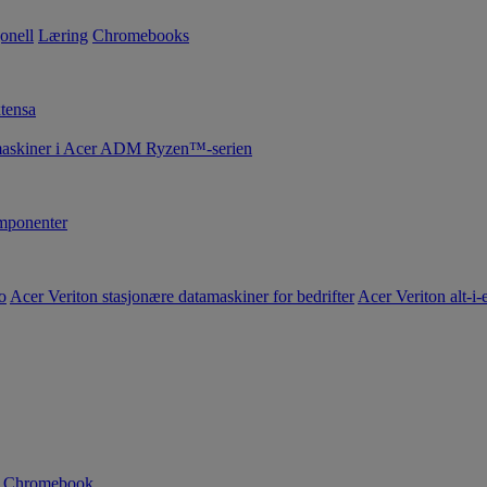
onell
Læring
Chromebooks
tensa
maskiner i Acer ADM Ryzen™-serien
ponenter
o
Acer Veriton stasjonære datamaskiner for bedrifter
Acer Veriton alt-i-e
n Chromebook