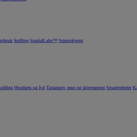
gsbruk
Spilling
SpatialLabs™
Smartskjerm
pilling
Headsets og lyd
Tastaturer, mus og skjermpenn
Smartenheter
K