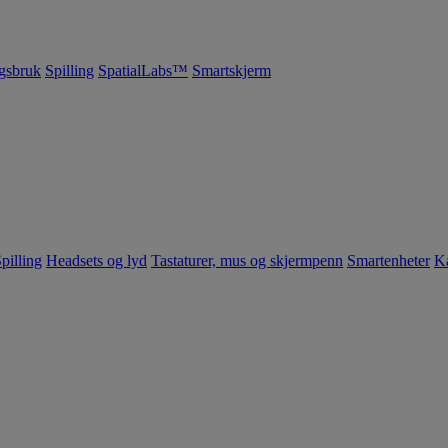
gsbruk
Spilling
SpatialLabs™
Smartskjerm
pilling
Headsets og lyd
Tastaturer, mus og skjermpenn
Smartenheter
K