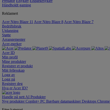
Predator
Elsykler
Elsparkesykler
Håndholdt gaming
Reklamert
Acer Nitro Blaze 11
Acer Nitro Blaze 8
Acer Nitro Blaze 7
Bedriftsbruk
Utdanning
Støtte
Arrangementer
Acer-merker
Acer ID
Min profil
Mine produkter
Registrer et produkt
Mitt fellesskap
Logg av
Logg på
Registrer deg
Hva er Acer ID?
Handle på nett
AI
Produkter
Nye produkter
Copilot+ PC
Bærbare datamaskiner
Desktops
Chrome
Etter kategori