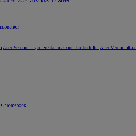
maskiner i Acer ADM Ryzen™-serien
ponenter
o
Acer Veriton stasjonære datamaskiner for bedrifter
Acer Veriton alt-i-e
n Chromebook