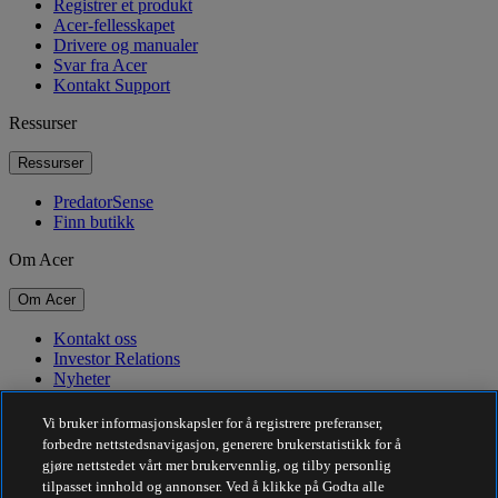
Registrer et produkt
Acer-fellesskapet
Drivere og manualer
Svar fra Acer
Kontakt Support
Ressurser
Ressurser
PredatorSense
Finn butikk
Om Acer
Om Acer
Kontakt oss
Investor Relations
Nyheter
Priser
Arrangementer
Vi bruker informasjonskapsler for å registrere preferanser,
forbedre nettstedsnavigasjon, generere brukerstatistikk for å
Bærekraft
gjøre nettstedet vårt mer brukervennlig, og tilby personlig
tilpasset innhold og annonser. Ved å klikke på Godta alle
Bærekraft