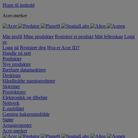
Hopp til innhold
Acer-merker
Min profil
Mine produkter
Registrer et produkt
Mitt fellesskap
Logg
av
Logg på
Registrer deg
Hva er Acer ID?
Handle på nett
Produkter
Nye produkter
Bærbare datamaskiner
Desktops
Håndholdte gamingenheter
Skjermer
Prosjektorer
Elektronikk og tilbehør
Nettverk
E-mobilitet
Gaming-bakgrunnsbilde
Støtte
Arrangementer
Acer-merker