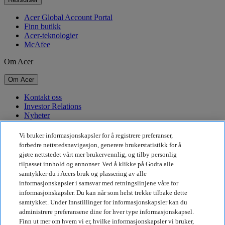
Acer Global Account Portal
Finn butikk
Acer-teknologier
McAfee
Om Acer
Om Acer
Kontakt oss
Investor Relations
Nyheter
Priser
Arrangementer
Vi bruker informasjonskapsler for å registrere preferanser,
forbedre nettstedsnavigasjon, generere brukerstatistikk for å
Bærekraft
gjøre nettstedet vårt mer brukervennlig, og tilby personlig
tilpasset innhold og annonser. Ved å klikke på Godta alle
Bærekraft
samtykker du i Acers bruk og plassering av alle
informasjonskapsler i samsvar med retningslinjene våre for
Samfunnsansvar
informasjonskapsler. Du kan når som helst trekke tilbake dette
Karbonavtrykket til produkter
samtykket. Under Innstillinger for informasjonskapsler kan du
Project Humanity
administrere preferansene dine for hver type informasjonskapsel.
Earthion
Finn ut mer om hvem vi er, hvilke informasjonskapsler vi bruker,