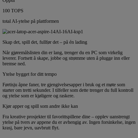
Opptil
100 TOPS
total AI-ytelse på plattformen
Skap det, spill det, fullfør det – på én lading
Når gjøremålslisten din er lang, trenger du en PC som virkelig
leverer. Fortsett å skape, jobbe og strømme uten å plugge inn eller
bremse ned.
Ytelse bygget for ditt tempo
Førtisju åpne faner, tre gjengivelsesapper i bruk og et møte som
starter om tretti sekunder. I tilfeller som dette trenger du full kontroll
og ytelse som er kjøligere og raskere.
Kjør apper og spill som andre ikke kan
Fra kreative prosjekter til favorittspillene dine – opplev uanstrengt
ytelse på tvers av appene du er avhengig av. Ingen forsinkelse, ingen
krasj, bare jevn, uavbrutt flyt.