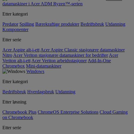
datamaskiner i Acer ADM Ryzen™-serien
Etter kategori
Predator
Spilling
Bærekraftige produkter
Bedriftsbruk
Utdanning
Komponenter
Etter serie
Acer Aspire alt-i-ett
Acer Aspire Classic stasjonære datamaskiner
Nitro
Acer Veriton stasjonære datamaskiner for bedrifter
Acer
Veriton alt-i-ett
Acer Veriton arbeidsstasjoner
Add-In-One
Chromebox
Mini-datamaskiner
Windows
Etter kategori
Bedriftsbruk
Hverdagsbruk
Utdanning
Etter løsning
Chromebook Plus
ChromeOS Enterprise Solutions
Cloud Gaming
on Chromebook
Etter serie