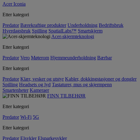
Acer Iconia
Etter kategori
Predator
Bærekraftige produkter
Underholdning
Bedriftsbruk
Hverdagsbruk
Spilling
SpatialLabs™
Smartskjerm
Acer-skjermteknologi
Etter kategori
Predator
Vero
Møterom
Hjemmeunderholdning
Bærbar
Etter kategori
Predator
Klær, vesker og utstyr
Kabler, dokkingstasjoner og dongler
Spilling
Headsets og lyd
Tastaturer, mus og skjermpenn
Smartenheter
Kameraer
FINN TILBEHØR
Etter kategori
Predator
Wi-Fi
5G
Etter kategori
Predator
Elsykler
Elsparkesykler