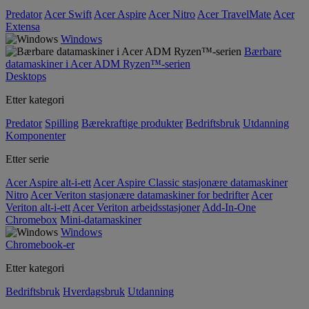
Predator
Acer Swift
Acer Aspire
Acer Nitro
Acer TravelMate
Acer
Extensa
Windows
Bærbare
datamaskiner i Acer ADM Ryzen™-serien
Desktops
Etter kategori
Predator
Spilling
Bærekraftige produkter
Bedriftsbruk
Utdanning
Komponenter
Etter serie
Acer Aspire alt-i-ett
Acer Aspire Classic stasjonære datamaskiner
Nitro
Acer Veriton stasjonære datamaskiner for bedrifter
Acer
Veriton alt-i-ett
Acer Veriton arbeidsstasjoner
Add-In-One
Chromebox
Mini-datamaskiner
Windows
Chromebook-er
Etter kategori
Bedriftsbruk
Hverdagsbruk
Utdanning