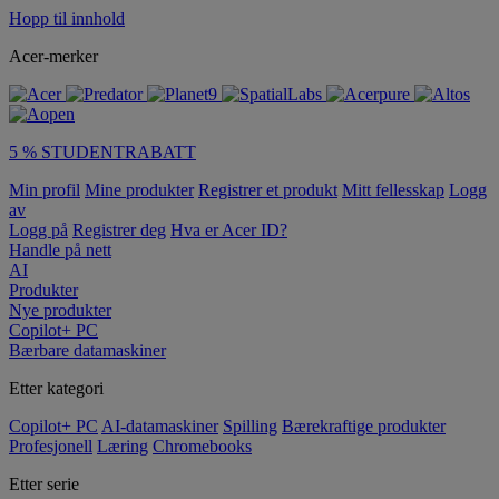
Hopp til innhold
Acer-merker
5 % STUDENTRABATT
Min profil
Mine produkter
Registrer et produkt
Mitt fellesskap
Logg
av
Logg på
Registrer deg
Hva er Acer ID?
Handle på nett
AI
Produkter
Nye produkter
Copilot+ PC
Bærbare datamaskiner
Etter kategori
Copilot+ PC
AI-datamaskiner
Spilling
Bærekraftige produkter
Profesjonell
Læring
Chromebooks
Etter serie