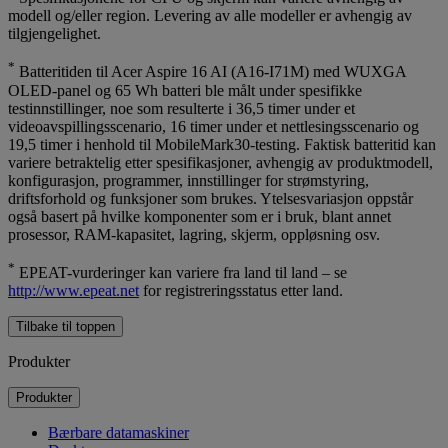
modell og/eller region. Levering av alle modeller er avhengig av
tilgjengelighet.
*
Batteritiden til Acer Aspire 16 AI (A16-I71M) med WUXGA
OLED-panel og 65 Wh batteri ble målt under spesifikke
testinnstillinger, noe som resulterte i 36,5 timer under et
videoavspillingsscenario, 16 timer under et nettlesingsscenario og
19,5 timer i henhold til MobileMark30-testing. Faktisk batteritid kan
variere betraktelig etter spesifikasjoner, avhengig av produktmodell,
konfigurasjon, programmer, innstillinger for strømstyring,
driftsforhold og funksjoner som brukes. Ytelsesvariasjon oppstår
også basert på hvilke komponenter som er i bruk, blant annet
prosessor, RAM-kapasitet, lagring, skjerm, oppløsning osv.
*
EPEAT-vurderinger kan variere fra land til land – se
http://www.epeat.net
for registreringsstatus etter land.
Tilbake til toppen
Produkter
Produkter
Bærbare datamaskiner