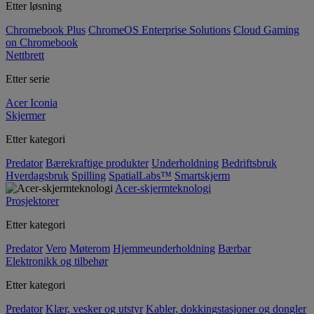
Etter løsning
Chromebook Plus
ChromeOS Enterprise Solutions
Cloud Gaming
on Chromebook
Nettbrett
Etter serie
Acer Iconia
Skjermer
Etter kategori
Predator
Bærekraftige produkter
Underholdning
Bedriftsbruk
Hverdagsbruk
Spilling
SpatialLabs™
Smartskjerm
Acer-skjermteknologi
Prosjektorer
Etter kategori
Predator
Vero
Møterom
Hjemmeunderholdning
Bærbar
Elektronikk og tilbehør
Etter kategori
Predator
Klær, vesker og utstyr
Kabler, dokkingstasjoner og dongler