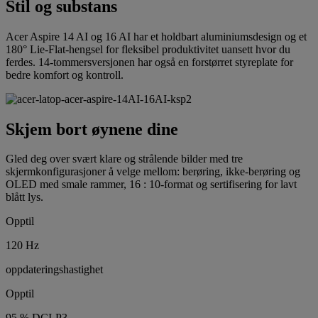
Stil og substans
Acer Aspire 14 AI og 16 AI har et holdbart aluminiumsdesign og et
180° Lie-Flat-hengsel for fleksibel produktivitet uansett hvor du
ferdes. 14-tommersversjonen har også en forstørret styreplate for
bedre komfort og kontroll.
Skjem bort øynene dine
Gled deg over svært klare og strålende bilder med tre
skjermkonfigurasjoner å velge mellom: berøring, ikke-berøring og
OLED med smale rammer, 16 : 10-format og sertifisering for lavt
blått lys.
Opptil
120 Hz
oppdateringshastighet
Opptil
95 % DCI-P3