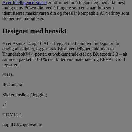
Acer Intelligence Space
er utformet for å hjelpe deg med å få mest
mulig ut av PC-en din, ved å fungere som en smart hub som
identifiserer maskinvaren din og foreslår kompatible AI-verktøy som
skaper nye muligheter.
Designet med hensikt
Acer Aspire 14 og 16 AI er bygget med intuitive funksjoner for
daglig allsidighet, og gir praktisk anvendelighet, inkludert to
Thunderbolt™ 4-porter, et webkameradeksel og Bluetooth 5.3 – alt
sammen pakket i 100 % resirkulerbare materialer og EPEAT Gold-
registrert.
FHD-
IR-kamera
Sikker ansiktspålogging
x1
HDMI 2.1
opptil 8K-oppløsning