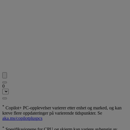
0
*
Copilot+ PC-opplevelser varierer etter enhet og marked, og kan
kreve flere oppdateringer på varierende tidspunkter. Se
aka.ms/copilotpluspcs
*
Spesifikasjonene for CPU og skjerm kan variere avhengig av