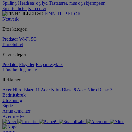
Spilling
Headsets og lyd
Tastaturer, mus og skjermpenn
Smartenheter
Kameraer
FINN TILBEHØR
Nettverk
Etter kategori
Predator
Wi-Fi
5G
E-mobilitet
Etter kategori
Predator
Elsykler
Elsparkesykler
Håndholdt gaming
Reklamert
Acer Nitro Blaze 11
Acer Nitro Blaze 8
Acer Nitro Blaze 7
Bedriftsbruk
Utdanning
Støtte
Arrangementer
Acer-merker