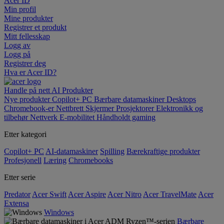
Acer ID
Min profil
Mine produkter
Registrer et produkt
Mitt fellesskap
Logg av
Logg på
Registrer deg
Hva er Acer ID?
Handle på nett
AI
Produkter
Nye produkter
Copilot+ PC
Bærbare datamaskiner
Desktops
Chromebook-er
Nettbrett
Skjermer
Prosjektorer
Elektronikk og
tilbehør
Nettverk
E-mobilitet
Håndholdt gaming
Etter kategori
Copilot+ PC
AI-datamaskiner
Spilling
Bærekraftige produkter
Profesjonell
Læring
Chromebooks
Etter serie
Predator
Acer Swift
Acer Aspire
Acer Nitro
Acer TravelMate
Acer
Extensa
Windows
Bærbare