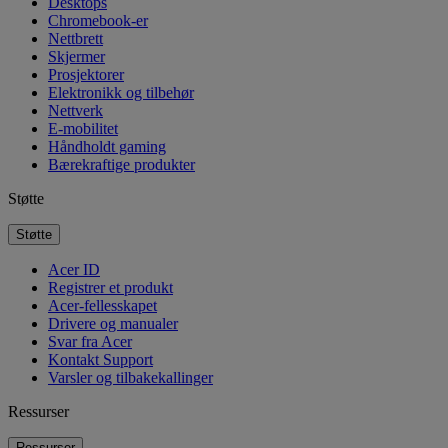
Desktops
Chromebook-er
Nettbrett
Skjermer
Prosjektorer
Elektronikk og tilbehør
Nettverk
E-mobilitet
Håndholdt gaming
Bærekraftige produkter
Støtte
Støtte
Acer ID
Registrer et produkt
Acer-fellesskapet
Drivere og manualer
Svar fra Acer
Kontakt Support
Varsler og tilbakekallinger
Ressurser
Ressurser