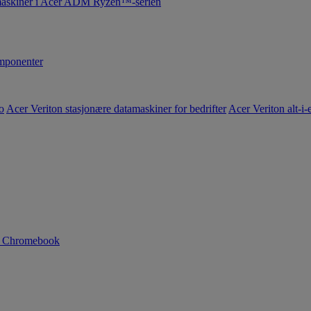
maskiner i Acer ADM Ryzen™-serien
ponenter
o
Acer Veriton stasjonære datamaskiner for bedrifter
Acer Veriton alt-i-e
n Chromebook