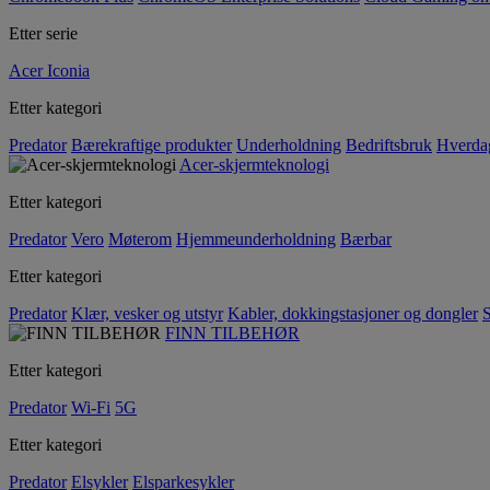
Etter serie
Acer Iconia
Etter kategori
Predator
Bærekraftige produkter
Underholdning
Bedriftsbruk
Hverda
Acer-skjermteknologi
Etter kategori
Predator
Vero
Møterom
Hjemmeunderholdning
Bærbar
Etter kategori
Predator
Klær, vesker og utstyr
Kabler, dokkingstasjoner og dongler
S
FINN TILBEHØR
Etter kategori
Predator
Wi-Fi
5G
Etter kategori
Predator
Elsykler
Elsparkesykler