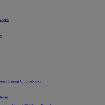
av
onell
Læring
Chromebooks
tensa