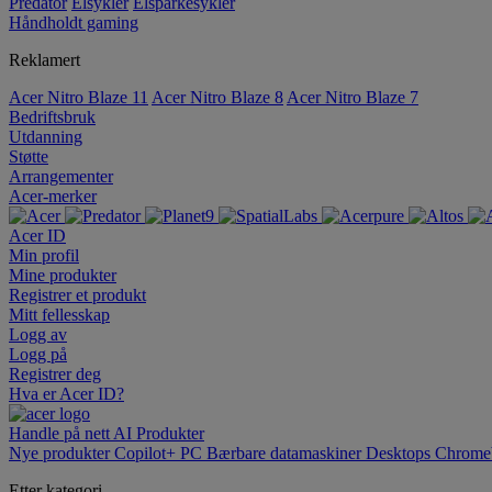
Predator
Elsykler
Elsparkesykler
Håndholdt gaming
Reklamert
Acer Nitro Blaze 11
Acer Nitro Blaze 8
Acer Nitro Blaze 7
Bedriftsbruk
Utdanning
Støtte
Arrangementer
Acer-merker
Acer ID
Min profil
Mine produkter
Registrer et produkt
Mitt fellesskap
Logg av
Logg på
Registrer deg
Hva er Acer ID?
Handle på nett
AI
Produkter
Nye produkter
Copilot+ PC
Bærbare datamaskiner
Desktops
Chrome
Etter kategori