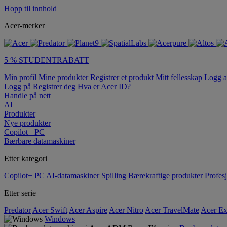
Hopp til innhold
Acer-merker
5 % STUDENTRABATT
Min profil
Mine produkter
Registrer et produkt
Mitt fellesskap
Logg 
Logg på
Registrer deg
Hva er Acer ID?
Handle på nett
AI
Produkter
Nye produkter
Copilot+ PC
Bærbare datamaskiner
Etter kategori
Copilot+ PC
AI-datamaskiner
Spilling
Bærekraftige produkter
Profesj
Etter serie
Predator
Acer Swift
Acer Aspire
Acer Nitro
Acer TravelMate
Acer Ex
Windows