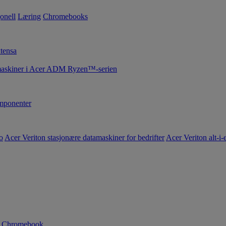
onell
Læring
Chromebooks
tensa
maskiner i Acer ADM Ryzen™-serien
ponenter
o
Acer Veriton stasjonære datamaskiner for bedrifter
Acer Veriton alt-i-e
n Chromebook