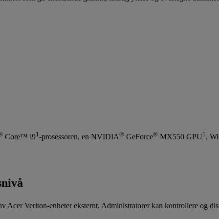
®
1
®
®
1
Core™ i9
-prosessoren, en NVIDIA
GeForce
MX550 GPU
, W
snivå
 av Acer Veriton-enheter eksternt. Administratorer kan kontrollere og di