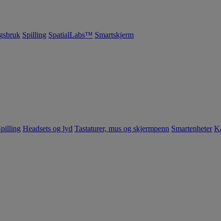
gsbruk
Spilling
SpatialLabs™
Smartskjerm
pilling
Headsets og lyd
Tastaturer, mus og skjermpenn
Smartenheter
K