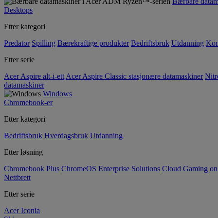
Bærbare data
Desktops
Etter kategori
Predator
Spilling
Bærekraftige produkter
Bedriftsbruk
Utdanning
Kom
Etter serie
Acer Aspire alt-i-ett
Acer Aspire Classic stasjonære datamaskiner
Nitr
datamaskiner
Windows
Chromebook-er
Etter kategori
Bedriftsbruk
Hverdagsbruk
Utdanning
Etter løsning
Chromebook Plus
ChromeOS Enterprise Solutions
Cloud Gaming o
Nettbrett
Etter serie
Acer Iconia