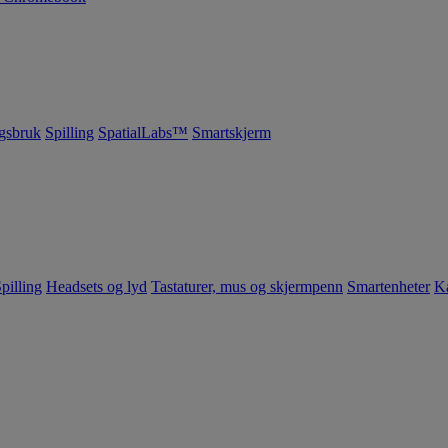
gsbruk
Spilling
SpatialLabs™
Smartskjerm
pilling
Headsets og lyd
Tastaturer, mus og skjermpenn
Smartenheter
K