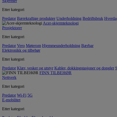
Skjermer
Etter kategori
Predator
Bærekraftige produkter
Underholdning
Bedriftsbruk
Hverda
Acer-skjermteknologi
Prosjektorer
Etter kategori
Predator
Vero
Møterom
Hjemmeunderholdning
Bærbar
Elektronikk og tilbehør
Etter kategori
Predator
Klær, vesker og utstyr
Kabler, dokkingstasjoner og dongler
S
FINN TILBEHØR
Nettverk
Etter kategori
Predator
Wi-Fi
5G
E-mobilitet
Etter kategori