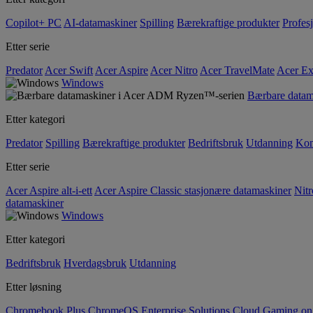
Copilot+ PC
AI-datamaskiner
Spilling
Bærekraftige produkter
Profesj
Etter serie
Predator
Acer Swift
Acer Aspire
Acer Nitro
Acer TravelMate
Acer Ex
Windows
Bærbare data
Etter kategori
Predator
Spilling
Bærekraftige produkter
Bedriftsbruk
Utdanning
Kom
Etter serie
Acer Aspire alt-i-ett
Acer Aspire Classic stasjonære datamaskiner
Nitr
datamaskiner
Windows
Etter kategori
Bedriftsbruk
Hverdagsbruk
Utdanning
Etter løsning
Chromebook Plus
ChromeOS Enterprise Solutions
Cloud Gaming o