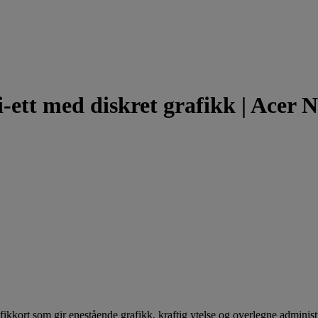
-i-ett med diskret grafikk | Acer 
fikkort som gir enestående grafikk, kraftig ytelse og overlegne administr