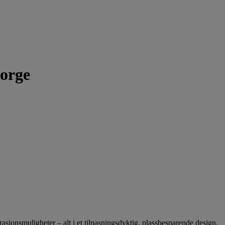
Norge
asjonsmuligheter – alt i et tilpasningsdyktig, plassbesparende design.