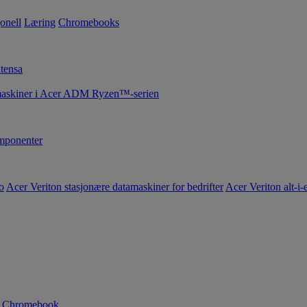
onell
Læring
Chromebooks
tensa
maskiner i Acer ADM Ryzen™-serien
ponenter
o
Acer Veriton stasjonære datamaskiner for bedrifter
Acer Veriton alt-i-e
n Chromebook