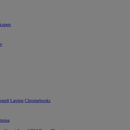
av
onell
Læring
Chromebooks
tensa