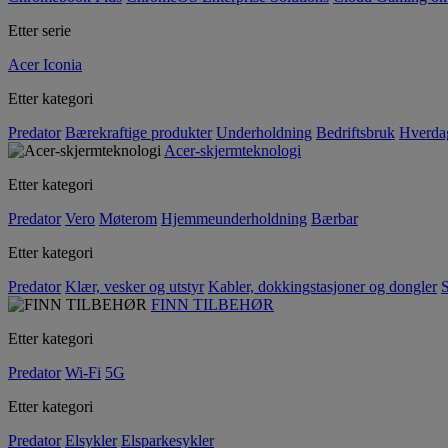
Etter serie
Acer Iconia
Etter kategori
Predator
Bærekraftige produkter
Underholdning
Bedriftsbruk
Hverda
Acer-skjermteknologi
Etter kategori
Predator
Vero
Møterom
Hjemmeunderholdning
Bærbar
Etter kategori
Predator
Klær, vesker og utstyr
Kabler, dokkingstasjoner og dongler
S
FINN TILBEHØR
Etter kategori
Predator
Wi-Fi
5G
Etter kategori
Predator
Elsykler
Elsparkesykler