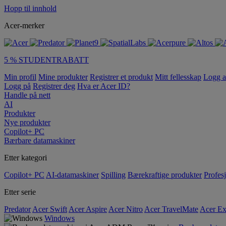
Hopp til innhold
Acer-merker
5 % STUDENTRABATT
Min profil
Mine produkter
Registrer et produkt
Mitt fellesskap
Logg 
Logg på
Registrer deg
Hva er Acer ID?
Handle på nett
AI
Produkter
Nye produkter
Copilot+ PC
Bærbare datamaskiner
Etter kategori
Copilot+ PC
AI-datamaskiner
Spilling
Bærekraftige produkter
Profesj
Etter serie
Predator
Acer Swift
Acer Aspire
Acer Nitro
Acer TravelMate
Acer Ex
Windows