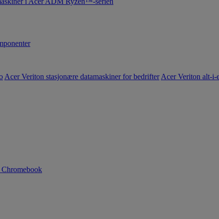
maskiner i Acer ADM Ryzen™-serien
ponenter
o
Acer Veriton stasjonære datamaskiner for bedrifter
Acer Veriton alt-i-e
n Chromebook