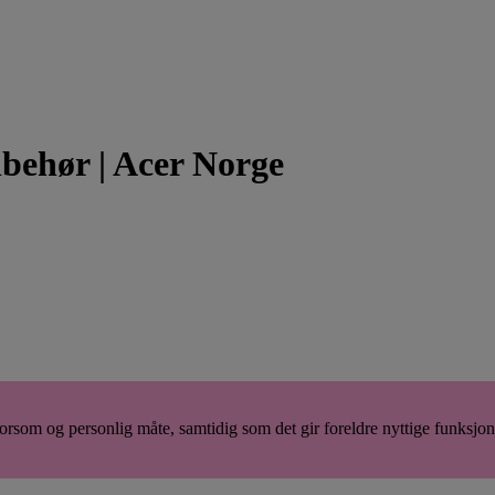
lbehør | Acer Norge
rsom og personlig måte, samtidig som det gir foreldre nyttige funksjo