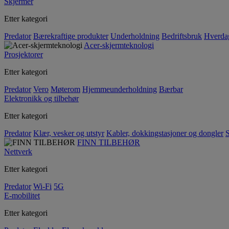
Skjermer
Etter kategori
Predator
Bærekraftige produkter
Underholdning
Bedriftsbruk
Hverda
Acer-skjermteknologi
Prosjektorer
Etter kategori
Predator
Vero
Møterom
Hjemmeunderholdning
Bærbar
Elektronikk og tilbehør
Etter kategori
Predator
Klær, vesker og utstyr
Kabler, dokkingstasjoner og dongler
S
FINN TILBEHØR
Nettverk
Etter kategori
Predator
Wi-Fi
5G
E-mobilitet
Etter kategori