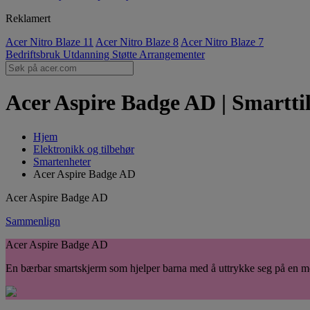
Reklamert
Acer Nitro Blaze 11
Acer Nitro Blaze 8
Acer Nitro Blaze 7
Bedriftsbruk
Utdanning
Støtte
Arrangementer
Acer Aspire Badge AD | Smartti
Hjem
Elektronikk og tilbehør
Smartenheter
Acer Aspire Badge AD
Acer Aspire Badge AD
Sammenlign
Acer Aspire Badge AD
En bærbar smartskjerm som hjelper barna med å uttrykke seg på en mo