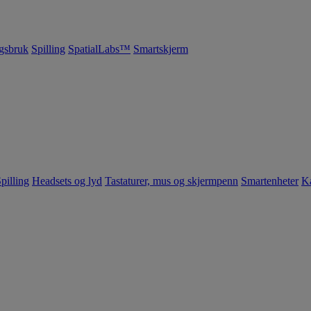
gsbruk
Spilling
SpatialLabs™
Smartskjerm
pilling
Headsets og lyd
Tastaturer, mus og skjermpenn
Smartenheter
K