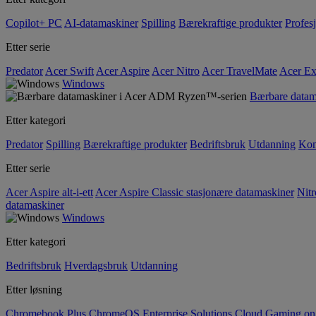
Copilot+ PC
AI-datamaskiner
Spilling
Bærekraftige produkter
Profesj
Etter serie
Predator
Acer Swift
Acer Aspire
Acer Nitro
Acer TravelMate
Acer Ex
Windows
Bærbare data
Etter kategori
Predator
Spilling
Bærekraftige produkter
Bedriftsbruk
Utdanning
Kom
Etter serie
Acer Aspire alt-i-ett
Acer Aspire Classic stasjonære datamaskiner
Nitr
datamaskiner
Windows
Etter kategori
Bedriftsbruk
Hverdagsbruk
Utdanning
Etter løsning
Chromebook Plus
ChromeOS Enterprise Solutions
Cloud Gaming o