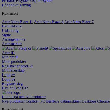
Predator
Elsykler
Elsparkesykler
Håndholdt gaming
Reklamert
Acer Nitro Blaze 11
Acer Nitro Blaze 8
Acer Nitro Blaze 7
Bedriftsbruk
Utdanning
Støtte
Arrangementer
Acer-merker
Acer ID
Min profil
Mine produkter
Registrer et produkt
Mitt fellesskap
Logg av
Logg på
Registrer deg
Hva er Acer ID?
Handle på nett
AI
Produkter
Nye produkter
Copilot+ PC
Bærbare datamaskiner
Desktops
Chrome
Etter kategori