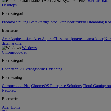
Bærbare data
Desktops
Etter kategori
Predator
Spilling
Bærekraftige produkter
Bedriftsbruk
Utdanning
Kom
Etter serie
Acer Aspire alt-i-ett
Acer Aspire Classic stasjonære datamaskiner
Nitr
datamaskiner
Windows
Chromebook-er
Etter kategori
Bedriftsbruk
Hverdagsbruk
Utdanning
Etter løsning
Chromebook Plus
ChromeOS Enterprise Solutions
Cloud Gaming o
Nettbrett
Etter serie
Acer Iconia