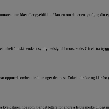
humøret, antrekket eller øyeblikket. Uansett om det er en søt figur, ditt e
nkelt å raskt sende et synlig nødsignal i morsekode. Gir ekstra trygghet
ar oppmerksomhet når du trenger det mest. Enkelt, direkte og klar for 
 kveldsturer, noe som gjør det lettere for andre å legge merke til deg nå