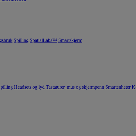
gsbruk
Spilling
SpatialLabs™
Smartskjerm
pilling
Headsets og lyd
Tastaturer, mus og skjermpenn
Smartenheter
K