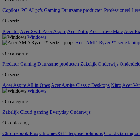
Copilot+ PC
AI-pc's
Gaming
Duurzame producten
Professioneel
Ler
Op serie
Predator
Acer Swift
Acer Aspire
Acer Nitro
Acer TravelMate
Acer Ex
Windows
Acer AMD Ryzen™ serie laptop
Op categorie
Predator
Gaming
Duurzame producten
Zakelijk
Onderwijs
Onderdel
Op serie
Acer Aspire All in Ones
Acer Aspire Classic Desktops
Nitro
Acer Ver
Windows
Op categorie
Zakelijk
Cloud-gaming
Everyday
Onderwijs
Op oplossing
Chromebook Plus
ChromeOS Enterprise Solutions
Cloud Gaming o