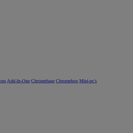
ions
Add-In-One
Chromebase
Chromebox
Mini-pc's