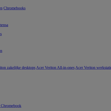
en
Chromebooks
tensa
s
en
iton zakelijke desktops
Acer Veriton All-in-ones
Acer Veriton werkstat
n Chromebook