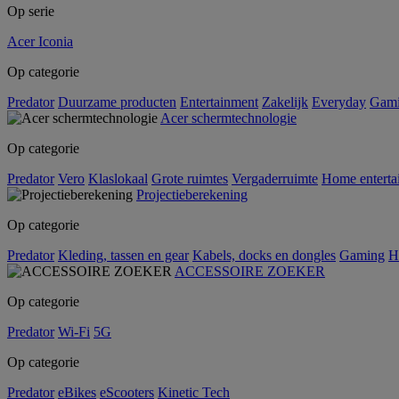
Op serie
Acer Iconia
Op categorie
Predator
Duurzame producten
Entertainment
Zakelijk
Everyday
Gam
Acer schermtechnologie
Op categorie
Predator
Vero
Klaslokaal
Grote ruimtes
Vergaderruimte
Home enterta
Projectieberekening
Op categorie
Predator
Kleding, tassen en gear
Kabels, docks en dongles
Gaming
H
ACCESSOIRE ZOEKER
Op categorie
Predator
Wi-Fi
5G
Op categorie
Predator
eBikes
eScooters
Kinetic Tech