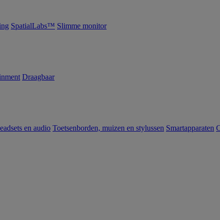
ing
SpatialLabs™
Slimme monitor
inment
Draagbaar
eadsets en audio
Toetsenborden, muizen en stylussen
Smartapparaten
C