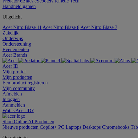
Predator
eBikes
eScooters
Kinetic Tech
Handheld gamen
Uitgelicht
Acer Nitro Blaze 11
Acer Nitro Blaze 8
Acer Nitro Blaze 7
Zakelijk
Onderwijs
Ondersteuning
Evenementen
Acer Brands
Acer ID
Mijn profiel
Mijn producten
Een product registreren
Mijn community
Afmelden
Inloggen
Aanmelden
Wat is Acer ID?
Shop Online
AI
Producten
Nieuwe producten
Copilot+ PC
Laptops
Desktops
Chromebooks
Tab
Op categorie