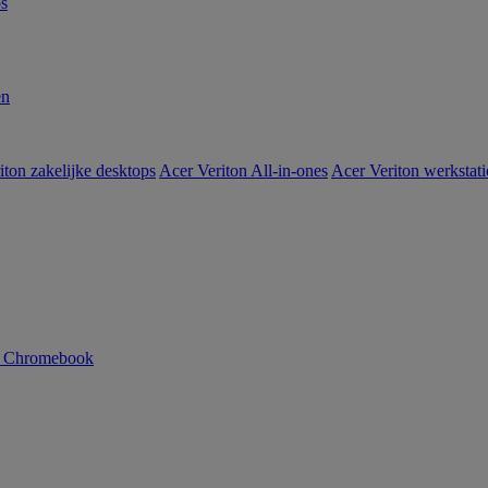
s
en
iton zakelijke desktops
Acer Veriton All-in-ones
Acer Veriton werkstat
n Chromebook