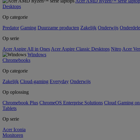
Acer AMD Ryzen™ serie laptop
Desktops
Op categorie
Predator
Gaming
Duurzame producten
Zakelijk
Onderwijs
Onderdel
Op serie
Acer Aspire All in Ones
Acer Aspire Classic Desktops
Nitro
Acer Ver
Windows
Chromebooks
Op categorie
Zakelijk
Cloud-gaming
Everyday
Onderwijs
Op oplossing
Chromebook Plus
ChromeOS Enterprise Solutions
Cloud Gaming o
Tablets
Op serie
Acer Iconia
Monitoren