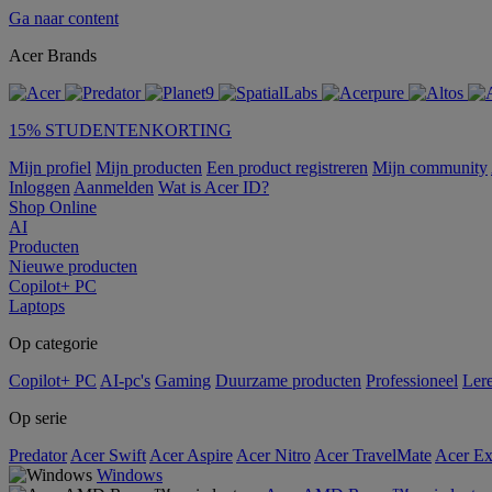
Ga naar content
Acer Brands
15% STUDENTENKORTING
Mijn profiel
Mijn producten
Een product registreren
Mijn community
Inloggen
Aanmelden
Wat is Acer ID?
Shop Online
AI
Producten
Nieuwe producten
Copilot+ PC
Laptops
Op categorie
Copilot+ PC
AI-pc's
Gaming
Duurzame producten
Professioneel
Ler
Op serie
Predator
Acer Swift
Acer Aspire
Acer Nitro
Acer TravelMate
Acer Ex
Windows