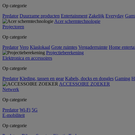
Op categorie
Predator
Duurzame producten
Entertainment
Zakelijk
Everyday
Gam
Acer schermtechnologie
Projectoren
Op categorie
Predator
Vero
Klaslokaal
Grote ruimtes
Vergaderruimte
Home enterta
Projectieberekening
Elektronica en accessoires
Op categorie
Predator
Kleding, tassen en gear
Kabels, docks en dongles
Gaming
H
ACCESSOIRE ZOEKER
Netwerk
Op categorie
Predator
Wi-Fi
5G
E-mobiliteit
Op categorie