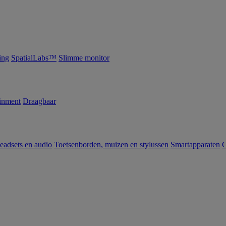
ing
SpatialLabs™
Slimme monitor
inment
Draagbaar
eadsets en audio
Toetsenborden, muizen en stylussen
Smartapparaten
C