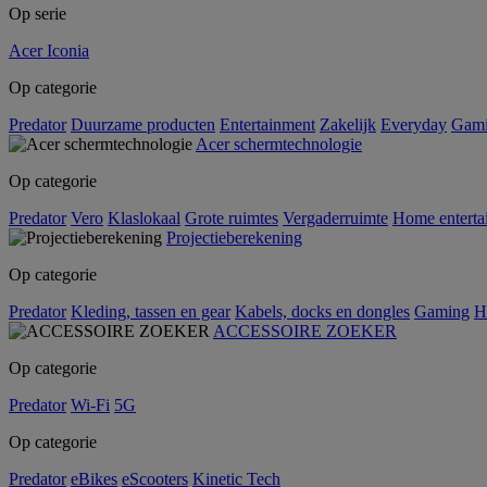
Op serie
Acer Iconia
Op categorie
Predator
Duurzame producten
Entertainment
Zakelijk
Everyday
Gam
Acer schermtechnologie
Op categorie
Predator
Vero
Klaslokaal
Grote ruimtes
Vergaderruimte
Home enterta
Projectieberekening
Op categorie
Predator
Kleding, tassen en gear
Kabels, docks en dongles
Gaming
H
ACCESSOIRE ZOEKER
Op categorie
Predator
Wi-Fi
5G
Op categorie
Predator
eBikes
eScooters
Kinetic Tech