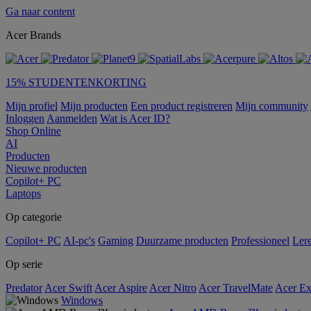
Ga naar content
Acer Brands
15% STUDENTENKORTING
Mijn profiel
Mijn producten
Een product registreren
Mijn community
Inloggen
Aanmelden
Wat is Acer ID?
Shop Online
AI
Producten
Nieuwe producten
Copilot+ PC
Laptops
Op categorie
Copilot+ PC
AI-pc's
Gaming
Duurzame producten
Professioneel
Ler
Op serie
Predator
Acer Swift
Acer Aspire
Acer Nitro
Acer TravelMate
Acer Ex
Windows