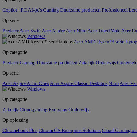
Copilot+ PC
AI-pc's
Gaming
Duurzame producten
Professioneel
Ler
Op serie
Predator
Acer Swift
Acer Aspire
Acer Nitro
Acer TravelMate
Acer Ex
Windows
Acer AMD Ryzen™ serie laptop
Op categorie
Predator
Gaming
Duurzame producten
Zakelijk
Onderwijs
Onderdel
Op serie
Acer Aspire All in Ones
Acer Aspire Classic Desktops
Nitro
Acer Ver
Windows
Op categorie
Zakelijk
Cloud-gaming
Everyday
Onderwijs
Op oplossing
Chromebook Plus
ChromeOS Enterprise Solutions
Cloud Gaming o