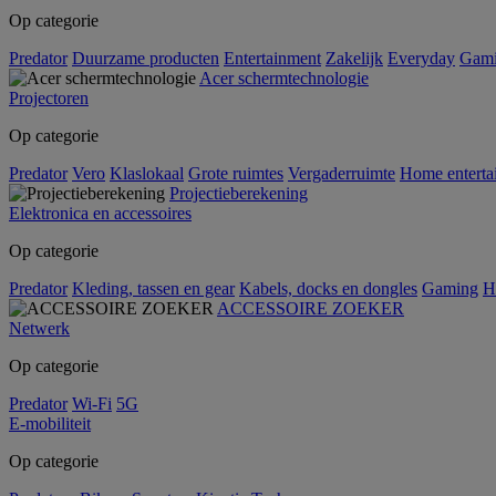
Op categorie
Predator
Duurzame producten
Entertainment
Zakelijk
Everyday
Gam
Acer schermtechnologie
Projectoren
Op categorie
Predator
Vero
Klaslokaal
Grote ruimtes
Vergaderruimte
Home enterta
Projectieberekening
Elektronica en accessoires
Op categorie
Predator
Kleding, tassen en gear
Kabels, docks en dongles
Gaming
H
ACCESSOIRE ZOEKER
Netwerk
Op categorie
Predator
Wi-Fi
5G
E-mobiliteit
Op categorie