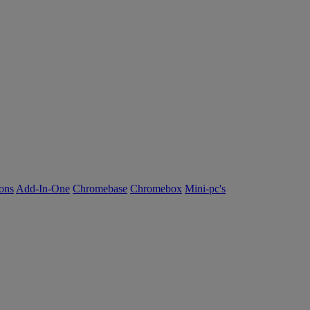
ions
Add-In-One
Chromebase
Chromebox
Mini-pc's