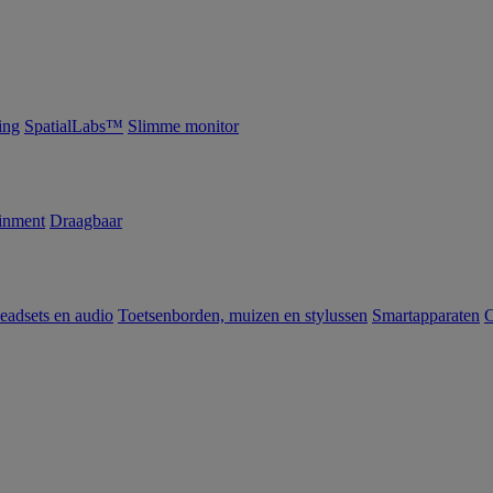
ing
SpatialLabs™
Slimme monitor
inment
Draagbaar
eadsets en audio
Toetsenborden, muizen en stylussen
Smartapparaten
C