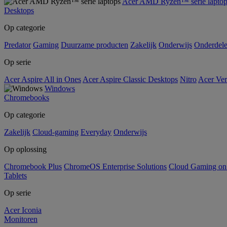
Acer AMD Ryzen™ serie laptop
Desktops
Op categorie
Predator
Gaming
Duurzame producten
Zakelijk
Onderwijs
Onderdel
Op serie
Acer Aspire All in Ones
Acer Aspire Classic Desktops
Nitro
Acer Ver
Windows
Chromebooks
Op categorie
Zakelijk
Cloud-gaming
Everyday
Onderwijs
Op oplossing
Chromebook Plus
ChromeOS Enterprise Solutions
Cloud Gaming o
Tablets
Op serie
Acer Iconia
Monitoren