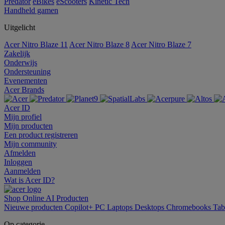
Predator
eBikes
eScooters
Kinetic Tech
Handheld gamen
Uitgelicht
Acer Nitro Blaze 11
Acer Nitro Blaze 8
Acer Nitro Blaze 7
Zakelijk
Onderwijs
Ondersteuning
Evenementen
Acer Brands
Acer ID
Mijn profiel
Mijn producten
Een product registreren
Mijn community
Afmelden
Inloggen
Aanmelden
Wat is Acer ID?
Shop Online
AI
Producten
Nieuwe producten
Copilot+ PC
Laptops
Desktops
Chromebooks
Tab
Op categorie