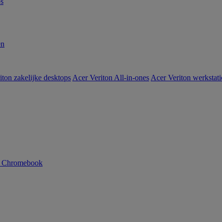
s
en
iton zakelijke desktops
Acer Veriton All-in-ones
Acer Veriton werkstat
n Chromebook