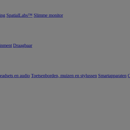
ing
SpatialLabs™
Slimme monitor
inment
Draagbaar
eadsets en audio
Toetsenborden, muizen en stylussen
Smartapparaten
C