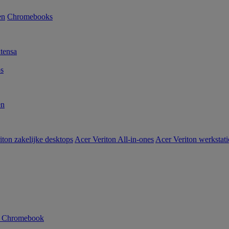
en
Chromebooks
tensa
s
en
iton zakelijke desktops
Acer Veriton All-in-ones
Acer Veriton werkstat
n Chromebook