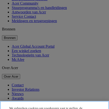
Acer Community
Stuurprogramma's en handleidingen
Antwoorden van Acer
Service Contact
Meldingen en terugroepingen
Bronnen
Bronnen
Acer Global Account Portal
Een winkel zoeken
Technologieën van Acer
McAfee
Over Acer
Over Acer
Contact
Investor Relations
Nieuws
Awards
Evenementen
We gebruiken cookies om voorkeuren vast te stellen, de