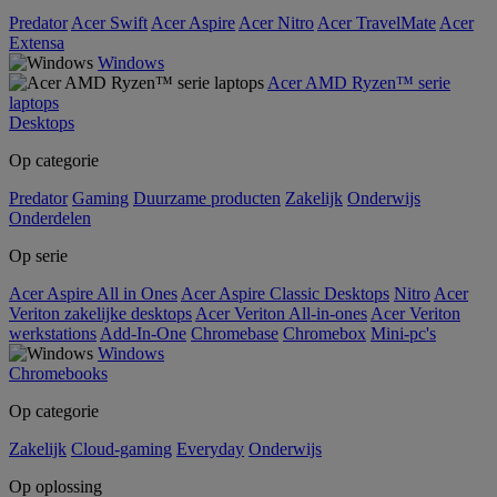
Predator
Acer Swift
Acer Aspire
Acer Nitro
Acer TravelMate
Acer
Extensa
Windows
Acer AMD Ryzen™ serie
laptops
Desktops
Op categorie
Predator
Gaming
Duurzame producten
Zakelijk
Onderwijs
Onderdelen
Op serie
Acer Aspire All in Ones
Acer Aspire Classic Desktops
Nitro
Acer
Veriton zakelijke desktops
Acer Veriton All-in-ones
Acer Veriton
werkstations
Add-In-One
Chromebase
Chromebox
Mini-pc's
Windows
Chromebooks
Op categorie
Zakelijk
Cloud-gaming
Everyday
Onderwijs
Op oplossing