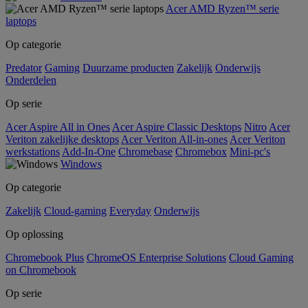
Acer AMD Ryzen™ serie
laptops
Op categorie
Predator
Gaming
Duurzame producten
Zakelijk
Onderwijs
Onderdelen
Op serie
Acer Aspire All in Ones
Acer Aspire Classic Desktops
Nitro
Acer
Veriton zakelijke desktops
Acer Veriton All-in-ones
Acer Veriton
werkstations
Add-In-One
Chromebase
Chromebox
Mini-pc's
Windows
Op categorie
Zakelijk
Cloud-gaming
Everyday
Onderwijs
Op oplossing
Chromebook Plus
ChromeOS Enterprise Solutions
Cloud Gaming
on Chromebook
Op serie