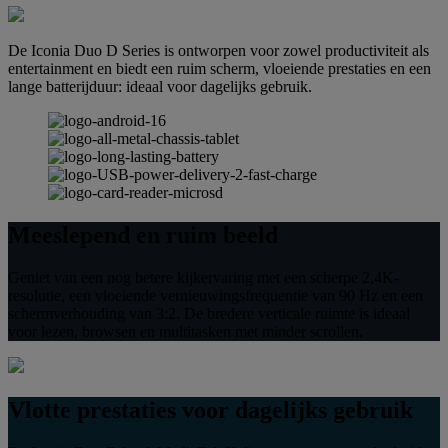
De Iconia Duo D Series is ontworpen voor zowel productiviteit als
entertainment en biedt een ruim scherm, vloeiende prestaties en een
lange batterijduur: ideaal voor dagelijks gebruik.
Meeslepend en ruim beeld
Geniet van een nog betere kijkervaring met een scherpe 2,4K-
resolutie, een vloeiende vernieuwingsfrequentie van 90 Hz en een
schermverhouding van 3:2. De bredere verticale ruimte is ideaal
voor lezen, browsen en multitasken met minder scrollen.
Vlotte prestaties voor dagelijks gebruik