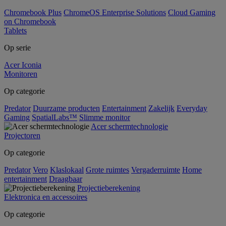
Chromebook Plus
ChromeOS Enterprise Solutions
Cloud Gaming
on Chromebook
Tablets
Op serie
Acer Iconia
Monitoren
Op categorie
Predator
Duurzame producten
Entertainment
Zakelijk
Everyday
Gaming
SpatialLabs™
Slimme monitor
Acer schermtechnologie
Projectoren
Op categorie
Predator
Vero
Klaslokaal
Grote ruimtes
Vergaderruimte
Home
entertainment
Draagbaar
Projectieberekening
Elektronica en accessoires
Op categorie