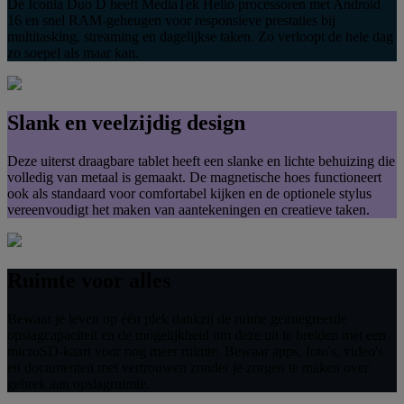
De Iconia Duo D heeft MediaTek Helio processoren met Android
16 en snel RAM-geheugen voor responsieve prestaties bij
multitasking, streaming en dagelijkse taken. Zo verloopt de hele dag
zo soepel als maar kan.
Slank en veelzijdig design
Deze uiterst draagbare tablet heeft een slanke en lichte behuizing die
volledig van metaal is gemaakt. De magnetische hoes functioneert
ook als standaard voor comfortabel kijken en de optionele stylus
vereenvoudigt het maken van aantekeningen en creatieve taken.
Ruimte voor alles
Bewaar je leven op één plek dankzij de ruime geïntegreerde
opslagcapaciteit en de mogelijkheid om deze uit te breiden met een
microSD-kaart voor nog meer ruimte. Bewaar apps, foto's, video's
en documenten met vertrouwen zonder je zorgen te maken over
gebrek aan opslagruimte.