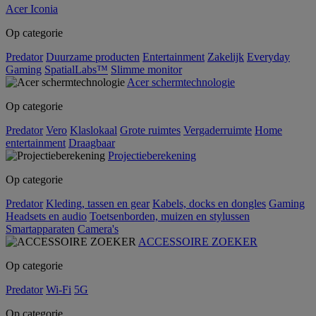
Acer Iconia
Op categorie
Predator
Duurzame producten
Entertainment
Zakelijk
Everyday
Gaming
SpatialLabs™
Slimme monitor
Acer schermtechnologie
Op categorie
Predator
Vero
Klaslokaal
Grote ruimtes
Vergaderruimte
Home
entertainment
Draagbaar
Projectieberekening
Op categorie
Predator
Kleding, tassen en gear
Kabels, docks en dongles
Gaming
Headsets en audio
Toetsenborden, muizen en stylussen
Smartapparaten
Camera's
ACCESSOIRE ZOEKER
Op categorie
Predator
Wi-Fi
5G
Op categorie