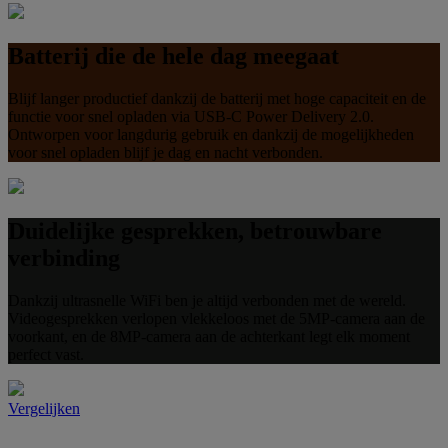
Batterij die de hele dag meegaat
Blijf langer productief dankzij de batterij met hoge capaciteit en de
functie voor snel opladen via USB-C Power Delivery 2.0.
Ontworpen voor langdurig gebruik en dankzij de mogelijkheden
voor snel opladen blijf je dag en nacht verbonden.
Duidelijke gesprekken, betrouwbare
verbinding
Dankzij ultrasnelle WiFi ben je altijd verbonden met de wereld.
Videogesprekken verlopen vlekkeloos met de 5MP-camera aan de
voorkant, en de 8MP-camera aan de achterkant legt elk moment
perfect vast.
Vergelijken