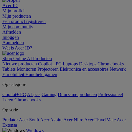
Acer ID
Mijn profiel
Mijn producten
Een product registreren
Mijn community
Afmelden
Inloggen
Aanmelden
Wat is Acer ID?
Shop Online
AI
Producten
Nieuwe producten
Copilot+ PC
Laptops
Desktops
Chromebooks
Tablets
Monitoren
Projectoren
Elektronica en accessoires
Netwerk
E-mobiliteit
Handheld gamen
Op categorie
Copilot+ PC
AI-pc's
Gaming
Duurzame producten
Professioneel
Leren
Chromebooks
Op serie
Predator
Acer Swift
Acer Aspire
Acer Nitro
Acer TravelMate
Acer
Extensa
Windows