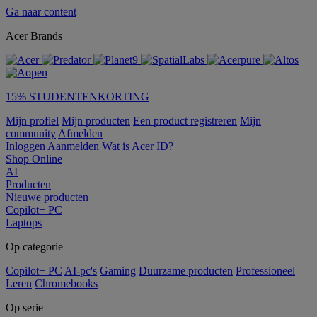
Ga naar content
Acer Brands
15% STUDENTENKORTING
Mijn profiel
Mijn producten
Een product registreren
Mijn
community
Afmelden
Inloggen
Aanmelden
Wat is Acer ID?
Shop Online
AI
Producten
Nieuwe producten
Copilot+ PC
Laptops
Op categorie
Copilot+ PC
AI-pc's
Gaming
Duurzame producten
Professioneel
Leren
Chromebooks
Op serie