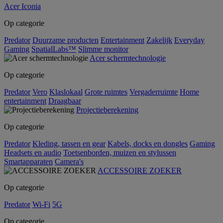
Acer Iconia
Op categorie
Predator
Duurzame producten
Entertainment
Zakelijk
Everyday
Gaming
SpatialLabs™
Slimme monitor
Acer schermtechnologie
Op categorie
Predator
Vero
Klaslokaal
Grote ruimtes
Vergaderruimte
Home
entertainment
Draagbaar
Projectieberekening
Op categorie
Predator
Kleding, tassen en gear
Kabels, docks en dongles
Gaming
Headsets en audio
Toetsenborden, muizen en stylussen
Smartapparaten
Camera's
ACCESSOIRE ZOEKER
Op categorie
Predator
Wi-Fi
5G
Op categorie