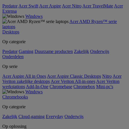
Predator
Acer Swift
Acer Aspire
Acer Nitro
Acer TravelMate
Acer
Extensa
Windows
Acer AMD Ryzen™ serie
laptops
Desktops
Op categorie
Predator
Gaming
Duurzame producten
Zakelijk
Onderwijs
Onderdelen
Op serie
Acer Aspire All in Ones
Acer Aspire Classic Desktops
Nitro
Acer
Veriton zakelijke desktops
Acer Veriton All-in-ones
Acer Veriton
werkstations
Add-In-One
Chromebase
Chromebox
Mini-pc's
Windows
Chromebooks
Op categorie
Zakelijk
Cloud-gaming
Everyday
Onderwijs
Op oplossing