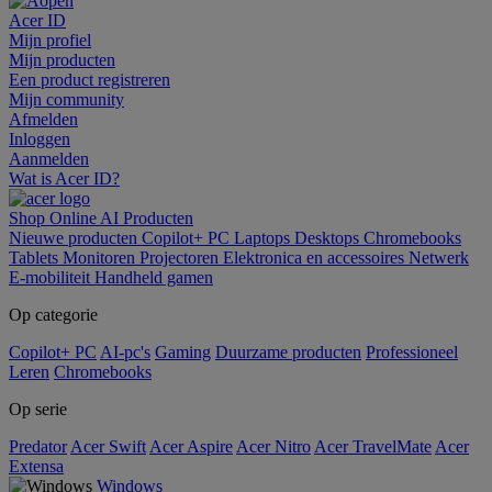
Acer ID
Mijn profiel
Mijn producten
Een product registreren
Mijn community
Afmelden
Inloggen
Aanmelden
Wat is Acer ID?
Shop Online
AI
Producten
Nieuwe producten
Copilot+ PC
Laptops
Desktops
Chromebooks
Tablets
Monitoren
Projectoren
Elektronica en accessoires
Netwerk
E-mobiliteit
Handheld gamen
Op categorie
Copilot+ PC
AI-pc's
Gaming
Duurzame producten
Professioneel
Leren
Chromebooks
Op serie
Predator
Acer Swift
Acer Aspire
Acer Nitro
Acer TravelMate
Acer
Extensa
Windows