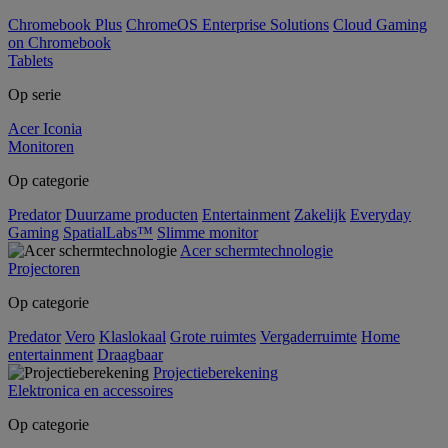
Chromebook Plus
ChromeOS Enterprise Solutions
Cloud Gaming
on Chromebook
Tablets
Op serie
Acer Iconia
Monitoren
Op categorie
Predator
Duurzame producten
Entertainment
Zakelijk
Everyday
Gaming
SpatialLabs™
Slimme monitor
Acer schermtechnologie
Projectoren
Op categorie
Predator
Vero
Klaslokaal
Grote ruimtes
Vergaderruimte
Home
entertainment
Draagbaar
Projectieberekening
Elektronica en accessoires
Op categorie