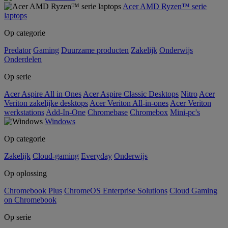
Acer AMD Ryzen™ serie
laptops
Op categorie
Predator
Gaming
Duurzame producten
Zakelijk
Onderwijs
Onderdelen
Op serie
Acer Aspire All in Ones
Acer Aspire Classic Desktops
Nitro
Acer
Veriton zakelijke desktops
Acer Veriton All-in-ones
Acer Veriton
werkstations
Add-In-One
Chromebase
Chromebox
Mini-pc's
Windows
Op categorie
Zakelijk
Cloud-gaming
Everyday
Onderwijs
Op oplossing
Chromebook Plus
ChromeOS Enterprise Solutions
Cloud Gaming
on Chromebook
Op serie