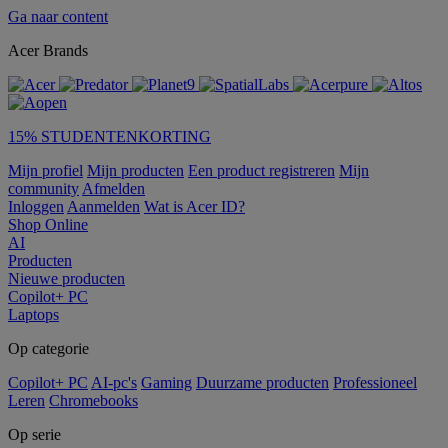
Ga naar content
Acer Brands
15% STUDENTENKORTING
Mijn profiel
Mijn producten
Een product registreren
Mijn
community
Afmelden
Inloggen
Aanmelden
Wat is Acer ID?
Shop Online
AI
Producten
Nieuwe producten
Copilot+ PC
Laptops
Op categorie
Copilot+ PC
AI-pc's
Gaming
Duurzame producten
Professioneel
Leren
Chromebooks
Op serie