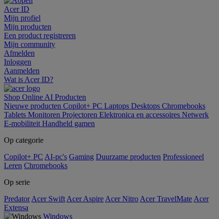
Acer ID
Mijn profiel
Mijn producten
Een product registreren
Mijn community
Afmelden
Inloggen
Aanmelden
Wat is Acer ID?
Shop Online
AI
Producten
Nieuwe producten
Copilot+ PC
Laptops
Desktops
Chromebooks
Tablets
Monitoren
Projectoren
Elektronica en accessoires
Netwerk
E-mobiliteit
Handheld gamen
Op categorie
Copilot+ PC
AI-pc's
Gaming
Duurzame producten
Professioneel
Leren
Chromebooks
Op serie
Predator
Acer Swift
Acer Aspire
Acer Nitro
Acer TravelMate
Acer
Extensa
Windows