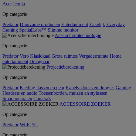
Acer Iconia
Op categorie
Predator
Duurzame producten
Entertainment
Zakelijk
Everyday
Gaming
SpatialLabs™
Slimme monitor
Acer schermtechnologie
Op categorie
Predator
Vero
Klaslokaal
Grote ruimtes
Vergaderruimte
Home
entertainment
Draagbaar
Projectieberekening
Op categorie
Predator
Kleding, tassen en gear
Kabels, docks en dongles
Gaming
Headsets en audio
Toetsenborden, muizen en stylussen
Smartapparaten
Camera's
ACCESSOIRE ZOEKER
Op categorie
Predator
Wi-Fi
5G
Op categorie