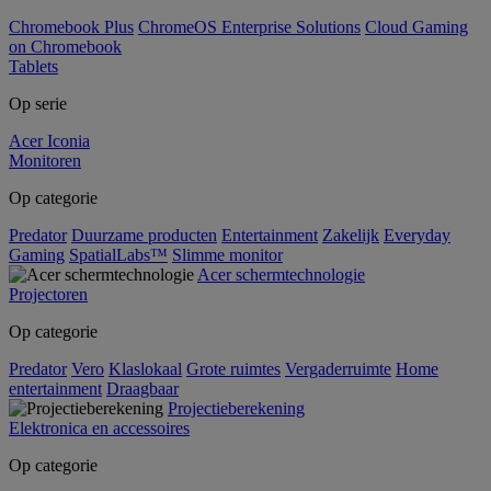
Chromebook Plus
ChromeOS Enterprise Solutions
Cloud Gaming
on Chromebook
Tablets
Op serie
Acer Iconia
Monitoren
Op categorie
Predator
Duurzame producten
Entertainment
Zakelijk
Everyday
Gaming
SpatialLabs™
Slimme monitor
Acer schermtechnologie
Projectoren
Op categorie
Predator
Vero
Klaslokaal
Grote ruimtes
Vergaderruimte
Home
entertainment
Draagbaar
Projectieberekening
Elektronica en accessoires
Op categorie