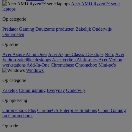
Acer AMD Ryzen™ serie
laptops
Op categorie
Predator
Gaming
Duurzame producten
Zakelijk
Onderwijs
Onderdelen
Op serie
Acer Aspire All in Ones
Acer Aspire Classic Desktops
Nitro
Acer
Veriton zakelijke desktops
Acer Veriton All-in-ones
Acer Veriton
werkstations
Add-In-One
Chromebase
Chromebox
Mini-pc's
Windows
Op categorie
Zakelijk
Cloud-gaming
Everyday
Onderwijs
Op oplossing
Chromebook Plus
ChromeOS Enterprise Solutions
Cloud Gaming
on Chromebook
Op serie