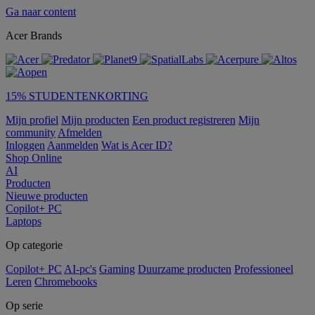
Ga naar content
Acer Brands
15% STUDENTENKORTING
Mijn profiel
Mijn producten
Een product registreren
Mijn
community
Afmelden
Inloggen
Aanmelden
Wat is Acer ID?
Shop Online
AI
Producten
Nieuwe producten
Copilot+ PC
Laptops
Op categorie
Copilot+ PC
AI-pc's
Gaming
Duurzame producten
Professioneel
Leren
Chromebooks
Op serie