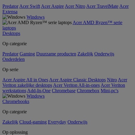
Predator
Acer Swift
Acer Aspire
Acer Nitro
Acer TravelMate
Acer
Extensa
Windows
Acer AMD Ryzen™ serie
laptops
Desktops
Op categorie
Predator
Gaming
Duurzame producten
Zakelijk
Onderwijs
Onderdelen
Op serie
Acer Aspire All in Ones
Acer Aspire Classic Desktops
Nitro
Acer
Veriton zakelijke desktops
Acer Veriton All-in-ones
Acer Veriton
werkstations
Add-In-One
Chromebase
Chromebox
Mini-pc's
Windows
Chromebooks
Op categorie
Zakelijk
Cloud-gaming
Everyday
Onderwijs
Op oplossing