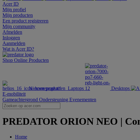
Acer ID
Mijn profiel
Mijn producten
Een product registreren
Mijn community
Afmelden
Inloggen
Aanmelden
Wat is Acer ID?
Shop Online
Producten
Nieuwe producten
Laptops
Desktops
E-mobiliteit
Gameachtergrond
Ondersteuning
Evenementen
PREDATOR ORION NEO | Compac
Home