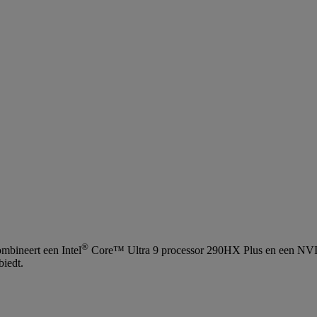
®
ombineert een Intel
Core™ Ultra 9 processor 290HX Plus en een N
biedt.