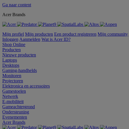
Ga naar content
Acer Brands
Mijn profiel
Mijn producten
Een product registreren
Mijn community
Inloggen
Aanmelden
Wat is Acer ID?
Shop Online
Producten
Nieuwe producten
Laptops
Desktops
Gaming-handhelds
Monitoren
Projectoren
Elektronica en accessoires
Gamestoelen
Netwerk
E-mobiliteit
Gameachtergrond
Ondersteuning
Evenementen
Acer Brands