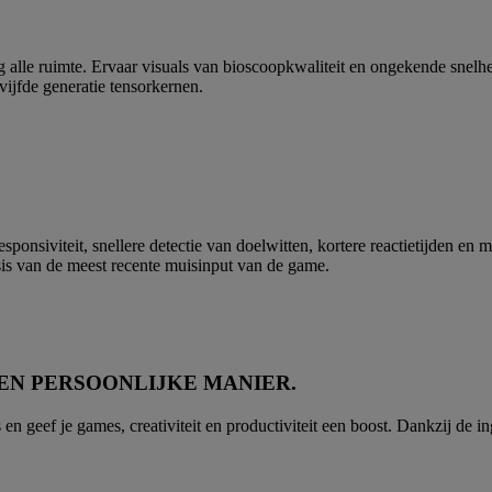
g alle ruimte. Ervaar visuals van bioscoopkwaliteit en ongekende sne
ijfde generatie tensorkernen.
esponsiviteit, snellere detectie van doelwitten, kortere reactietijden e
sis van de meest recente muisinput van de game.
EEN PERSOONLIJKE MANIER.
f je games, creativiteit en productiviteit een boost. Dankzij de in