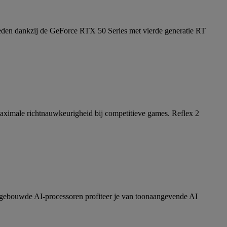
lheden dankzij de GeForce RTX 50 Series met vierde generatie RT
n maximale richtnauwkeurigheid bij competitieve games. Reflex 2
gebouwde AI-processoren profiteer je van toonaangevende AI