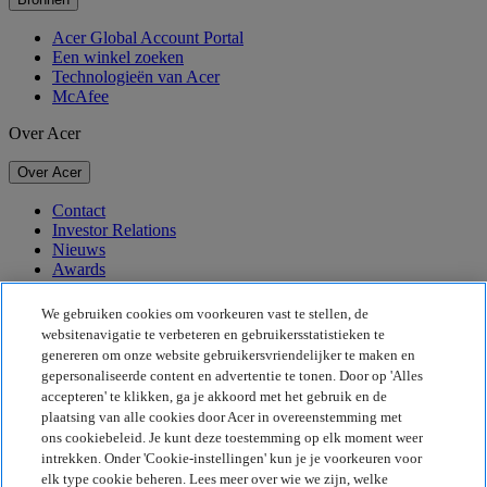
Acer Global Account Portal
Een winkel zoeken
Technologieën van Acer
McAfee
Over Acer
Over Acer
Contact
Investor Relations
Nieuws
Awards
Evenementen
We gebruiken cookies om voorkeuren vast te stellen, de
Duurzaamheid
websitenavigatie te verbeteren en gebruikersstatistieken te
genereren om onze website gebruikersvriendelijker te maken en
Duurzaamheid
gepersonaliseerde content en advertentie te tonen. Door op 'Alles
accepteren' te klikken, ga je akkoord met het gebruik en de
Maatschappelijk verantwoord ondernemen
plaatsing van alle cookies door Acer in overeenstemming met
De CO2-voetafdruk van het product
ons cookiebeleid. Je kunt deze toestemming op elk moment weer
Project Humanity
intrekken. Onder 'Cookie-instellingen' kun je je voorkeuren voor
Earthion
elk type cookie beheren. Lees meer over wie we zijn, welke