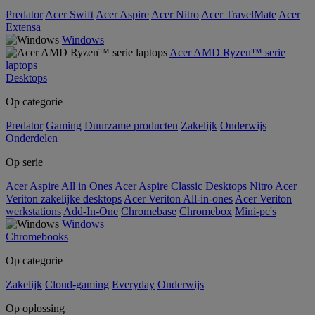
Predator
Acer Swift
Acer Aspire
Acer Nitro
Acer TravelMate
Acer
Extensa
Windows
Acer AMD Ryzen™ serie
laptops
Desktops
Op categorie
Predator
Gaming
Duurzame producten
Zakelijk
Onderwijs
Onderdelen
Op serie
Acer Aspire All in Ones
Acer Aspire Classic Desktops
Nitro
Acer
Veriton zakelijke desktops
Acer Veriton All-in-ones
Acer Veriton
werkstations
Add-In-One
Chromebase
Chromebox
Mini-pc's
Windows
Chromebooks
Op categorie
Zakelijk
Cloud-gaming
Everyday
Onderwijs
Op oplossing