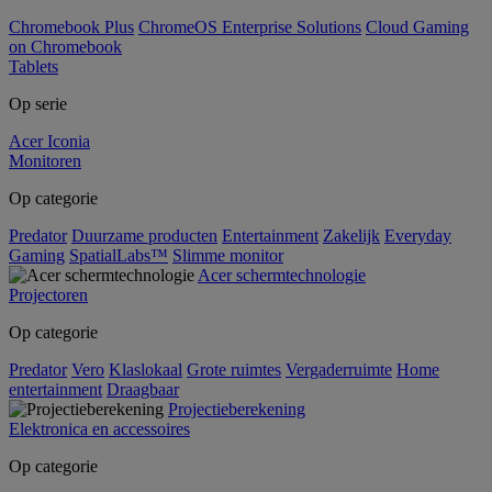
Chromebook Plus
ChromeOS Enterprise Solutions
Cloud Gaming
on Chromebook
Tablets
Op serie
Acer Iconia
Monitoren
Op categorie
Predator
Duurzame producten
Entertainment
Zakelijk
Everyday
Gaming
SpatialLabs™
Slimme monitor
Acer schermtechnologie
Projectoren
Op categorie
Predator
Vero
Klaslokaal
Grote ruimtes
Vergaderruimte
Home
entertainment
Draagbaar
Projectieberekening
Elektronica en accessoires
Op categorie