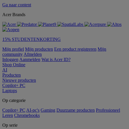
Ga naar content
Acer Brands
15% STUDENTENKORTING
Mijn profiel
Mijn producten
Een product registreren
Mijn
community
Afmelden
Inloggen
Aanmelden
Wat is Acer ID?
Shop Online
AI
Producten
Nieuwe producten
Copilot+ PC
Laptops
Op categorie
Copilot+ PC
AI-pc's
Gaming
Duurzame producten
Professioneel
Leren
Chromebooks
Op serie