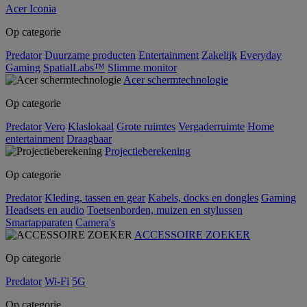
Acer Iconia
Op categorie
Predator
Duurzame producten
Entertainment
Zakelijk
Everyday
Gaming
SpatialLabs™
Slimme monitor
Acer schermtechnologie
Op categorie
Predator
Vero
Klaslokaal
Grote ruimtes
Vergaderruimte
Home
entertainment
Draagbaar
Projectieberekening
Op categorie
Predator
Kleding, tassen en gear
Kabels, docks en dongles
Gaming
Headsets en audio
Toetsenborden, muizen en stylussen
Smartapparaten
Camera's
ACCESSOIRE ZOEKER
Op categorie
Predator
Wi-Fi
5G
Op categorie