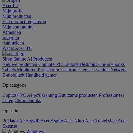
Acer ID
Mijn profiel
Mijn producten
Een product registreren
Mijn community
Afmelden
Inloggen
Aanmelden
Wat is Acer ID?
Shop Online
AI
Producten
Nieuwe producten
Copilot+ PC
Laptops
Desktops
Chromebooks
Tablets
Monitoren
Projectoren
Elektronica en accessoires
Netwerk
E-mobiliteit
Handheld gamen
Op categorie
Copilot+ PC
AI-pc's
Gaming
Duurzame producten
Professioneel
Leren
Chromebooks
Op serie
Predator
Acer Swift
Acer Aspire
Acer Nitro
Acer TravelMate
Acer
Extensa
Windows