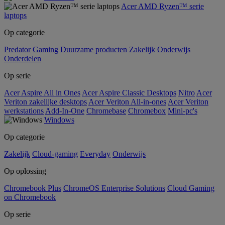
Acer AMD Ryzen™ serie
laptops
Op categorie
Predator
Gaming
Duurzame producten
Zakelijk
Onderwijs
Onderdelen
Op serie
Acer Aspire All in Ones
Acer Aspire Classic Desktops
Nitro
Acer
Veriton zakelijke desktops
Acer Veriton All-in-ones
Acer Veriton
werkstations
Add-In-One
Chromebase
Chromebox
Mini-pc's
Windows
Op categorie
Zakelijk
Cloud-gaming
Everyday
Onderwijs
Op oplossing
Chromebook Plus
ChromeOS Enterprise Solutions
Cloud Gaming
on Chromebook
Op serie