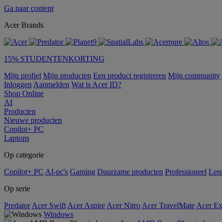
Ga naar content
Acer Brands
15% STUDENTENKORTING
Mijn profiel
Mijn producten
Een product registreren
Mijn community
Inloggen
Aanmelden
Wat is Acer ID?
Shop Online
AI
Producten
Nieuwe producten
Copilot+ PC
Laptops
Op categorie
Copilot+ PC
AI-pc's
Gaming
Duurzame producten
Professioneel
Ler
Op serie
Predator
Acer Swift
Acer Aspire
Acer Nitro
Acer TravelMate
Acer Ex
Windows