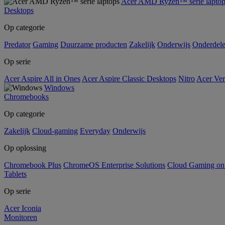
Acer AMD Ryzen™ serie laptop
Desktops
Op categorie
Predator
Gaming
Duurzame producten
Zakelijk
Onderwijs
Onderdel
Op serie
Acer Aspire All in Ones
Acer Aspire Classic Desktops
Nitro
Acer Ver
Windows
Chromebooks
Op categorie
Zakelijk
Cloud-gaming
Everyday
Onderwijs
Op oplossing
Chromebook Plus
ChromeOS Enterprise Solutions
Cloud Gaming o
Tablets
Op serie
Acer Iconia
Monitoren