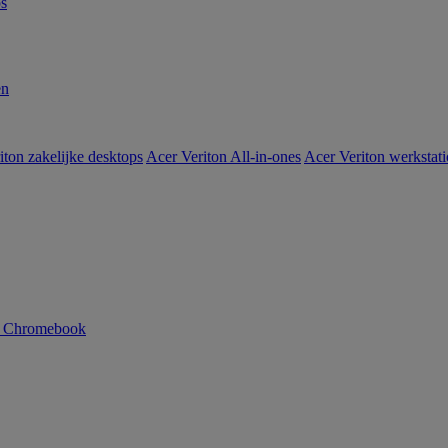
s
en
iton zakelijke desktops
Acer Veriton All-in-ones
Acer Veriton werkstat
n Chromebook