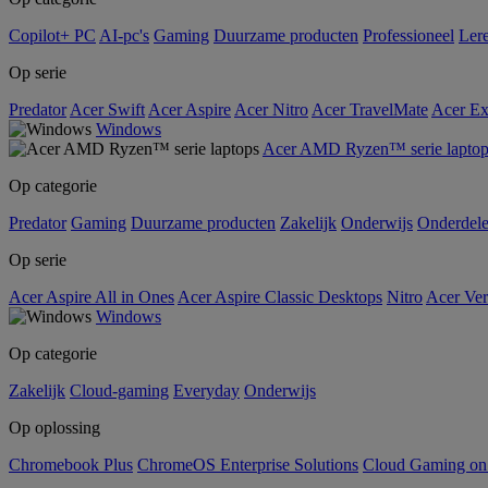
Copilot+ PC
AI-pc's
Gaming
Duurzame producten
Professioneel
Ler
Op serie
Predator
Acer Swift
Acer Aspire
Acer Nitro
Acer TravelMate
Acer Ex
Windows
Acer AMD Ryzen™ serie laptop
Op categorie
Predator
Gaming
Duurzame producten
Zakelijk
Onderwijs
Onderdel
Op serie
Acer Aspire All in Ones
Acer Aspire Classic Desktops
Nitro
Acer Ver
Windows
Op categorie
Zakelijk
Cloud-gaming
Everyday
Onderwijs
Op oplossing
Chromebook Plus
ChromeOS Enterprise Solutions
Cloud Gaming o