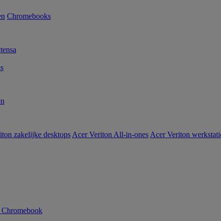
en
Chromebooks
tensa
s
en
iton zakelijke desktops
Acer Veriton All-in-ones
Acer Veriton werkstat
n Chromebook