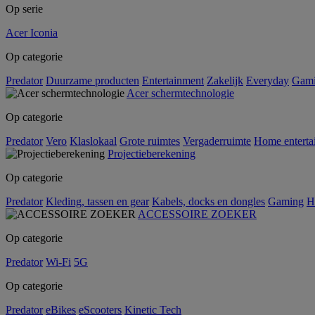
Op serie
Acer Iconia
Op categorie
Predator
Duurzame producten
Entertainment
Zakelijk
Everyday
Gam
Acer schermtechnologie
Op categorie
Predator
Vero
Klaslokaal
Grote ruimtes
Vergaderruimte
Home enterta
Projectieberekening
Op categorie
Predator
Kleding, tassen en gear
Kabels, docks en dongles
Gaming
H
ACCESSOIRE ZOEKER
Op categorie
Predator
Wi-Fi
5G
Op categorie
Predator
eBikes
eScooters
Kinetic Tech