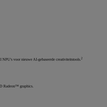
2
I NPU's voor nieuwe AI-gebaseerde creativiteitstools.
 AMD Radeon™ graphics.