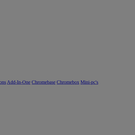
ions
Add-In-One
Chromebase
Chromebox
Mini-pc's