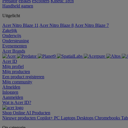
Predator
eBikes
eScooters
Kinetic Tech
Handheld gamen
Uitgelicht
Acer Nitro Blaze 11
Acer Nitro Blaze 8
Acer Nitro Blaze 7
Zakelijk
Onderwijs
Ondersteuning
Evenementen
Acer Brands
Acer ID
Mijn profiel
Mijn producten
Een product registreren
Mijn community
Afmelden
Inloggen
Aanmelden
Wat is Acer ID?
Shop Online
AI
Producten
Nieuwe producten
Copilot+ PC
Laptops
Desktops
Chromebooks
Tab
Op categorie