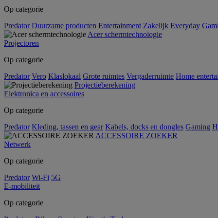
Op categorie
Predator
Duurzame producten
Entertainment
Zakelijk
Everyday
Gam
Acer schermtechnologie
Projectoren
Op categorie
Predator
Vero
Klaslokaal
Grote ruimtes
Vergaderruimte
Home enterta
Projectieberekening
Elektronica en accessoires
Op categorie
Predator
Kleding, tassen en gear
Kabels, docks en dongles
Gaming
H
ACCESSOIRE ZOEKER
Netwerk
Op categorie
Predator
Wi-Fi
5G
E-mobiliteit
Op categorie