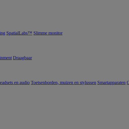
ing
SpatialLabs™
Slimme monitor
inment
Draagbaar
eadsets en audio
Toetsenborden, muizen en stylussen
Smartapparaten
C