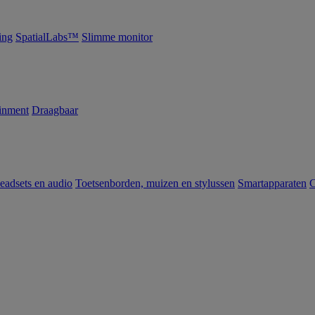
ing
SpatialLabs™
Slimme monitor
inment
Draagbaar
eadsets en audio
Toetsenborden, muizen en stylussen
Smartapparaten
C