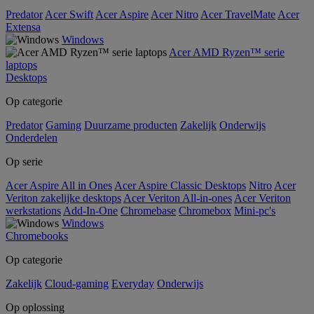
Predator
Acer Swift
Acer Aspire
Acer Nitro
Acer TravelMate
Acer
Extensa
Windows
Acer AMD Ryzen™ serie
laptops
Desktops
Op categorie
Predator
Gaming
Duurzame producten
Zakelijk
Onderwijs
Onderdelen
Op serie
Acer Aspire All in Ones
Acer Aspire Classic Desktops
Nitro
Acer
Veriton zakelijke desktops
Acer Veriton All-in-ones
Acer Veriton
werkstations
Add-In-One
Chromebase
Chromebox
Mini-pc's
Windows
Chromebooks
Op categorie
Zakelijk
Cloud-gaming
Everyday
Onderwijs
Op oplossing