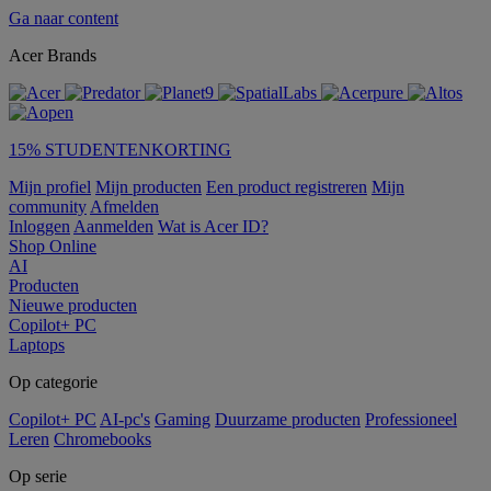
Ga naar content
Acer Brands
15% STUDENTENKORTING
Mijn profiel
Mijn producten
Een product registreren
Mijn
community
Afmelden
Inloggen
Aanmelden
Wat is Acer ID?
Shop Online
AI
Producten
Nieuwe producten
Copilot+ PC
Laptops
Op categorie
Copilot+ PC
AI-pc's
Gaming
Duurzame producten
Professioneel
Leren
Chromebooks
Op serie