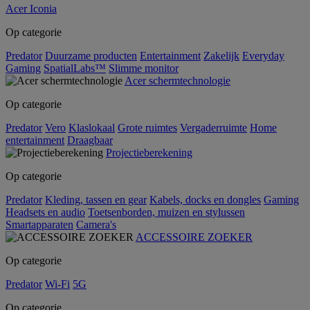
Acer Iconia
Op categorie
Predator
Duurzame producten
Entertainment
Zakelijk
Everyday
Gaming
SpatialLabs™
Slimme monitor
Acer schermtechnologie
Op categorie
Predator
Vero
Klaslokaal
Grote ruimtes
Vergaderruimte
Home
entertainment
Draagbaar
Projectieberekening
Op categorie
Predator
Kleding, tassen en gear
Kabels, docks en dongles
Gaming
Headsets en audio
Toetsenborden, muizen en stylussen
Smartapparaten
Camera's
ACCESSOIRE ZOEKER
Op categorie
Predator
Wi-Fi
5G
Op categorie