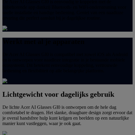
De Acer AI Glasses GI0 is eenvoudig te koppelen met de
bijbehorende app dankzij Bluetooth- en WiFi-ondersteuning voor
snelle installatie en handige bediening. Geniet van een naadloze
ervaring die perfect aansluit bij je dagelijkse routine.
Werkt met al je apparaten
De Acer AI Glasses GI0 is compatibel met zowel iOS als Android
en is ontworpen voor naadloze integratie in je bestaande mobiele
ecosysteem. Dit betekent eenvoudige koppeling, vertrouwde
bediening en flexibiliteit op alle belangrijke platforms.
Lichtgewicht voor dagelijks gebruik
De lichte Acer AI Glasses GI0 is ontworpen om de hele dag
comfortabel te dragen. Het slanke, draagbare design zorgt ervoor dat
je overal handsfree hulp kunt krijgen en beelden op een natuurlijke
manier kunt vastleggen, waar je ook gaat.