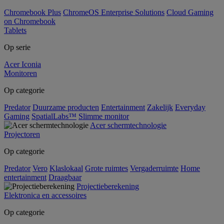
Chromebook Plus
ChromeOS Enterprise Solutions
Cloud Gaming
on Chromebook
Tablets
Op serie
Acer Iconia
Monitoren
Op categorie
Predator
Duurzame producten
Entertainment
Zakelijk
Everyday
Gaming
SpatialLabs™
Slimme monitor
Acer schermtechnologie
Projectoren
Op categorie
Predator
Vero
Klaslokaal
Grote ruimtes
Vergaderruimte
Home
entertainment
Draagbaar
Projectieberekening
Elektronica en accessoires
Op categorie