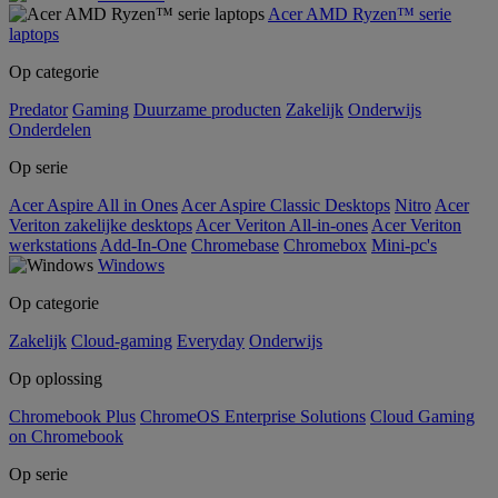
Acer AMD Ryzen™ serie
laptops
Op categorie
Predator
Gaming
Duurzame producten
Zakelijk
Onderwijs
Onderdelen
Op serie
Acer Aspire All in Ones
Acer Aspire Classic Desktops
Nitro
Acer
Veriton zakelijke desktops
Acer Veriton All-in-ones
Acer Veriton
werkstations
Add-In-One
Chromebase
Chromebox
Mini-pc's
Windows
Op categorie
Zakelijk
Cloud-gaming
Everyday
Onderwijs
Op oplossing
Chromebook Plus
ChromeOS Enterprise Solutions
Cloud Gaming
on Chromebook
Op serie