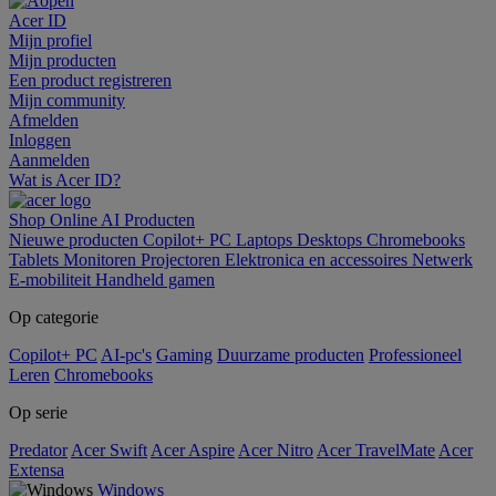
Acer ID
Mijn profiel
Mijn producten
Een product registreren
Mijn community
Afmelden
Inloggen
Aanmelden
Wat is Acer ID?
Shop Online
AI
Producten
Nieuwe producten
Copilot+ PC
Laptops
Desktops
Chromebooks
Tablets
Monitoren
Projectoren
Elektronica en accessoires
Netwerk
E-mobiliteit
Handheld gamen
Op categorie
Copilot+ PC
AI-pc's
Gaming
Duurzame producten
Professioneel
Leren
Chromebooks
Op serie
Predator
Acer Swift
Acer Aspire
Acer Nitro
Acer TravelMate
Acer
Extensa
Windows