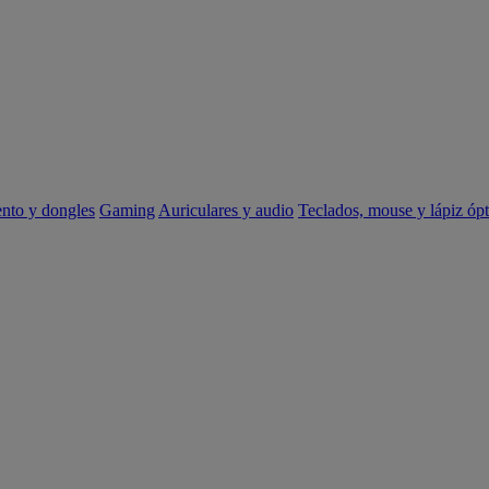
ento y dongles
Gaming
Auriculares y audio
Teclados, mouse y lápiz ópt