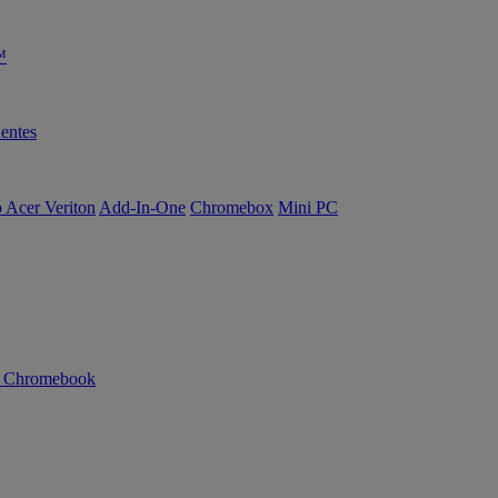
™
entes
o Acer Veriton
Add-In-One
Chromebox
Mini PC
n Chromebook