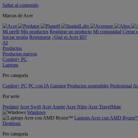
Saltar al contenido
Marcas de Acer
Mi perfil
Mis productos
Registrar un producto
Mi comunidad
Cerrar 
Iniciar sesión
Registrarse
¿Qué es Acer ID?
AI
Productos
Productos nuevos
Copilot+ PC
Laptops
Pro categoría
Copilot+ PC
PC con IA
Gaming
Productos sostenibles
Profesional
Ap
Por serie
Predator
Acer Swift
Acer Aspire
Acer Nitro
Acer TravelMate
Windows
Laptops Acer con AMD Ryzen
Desktops
Pro categoría