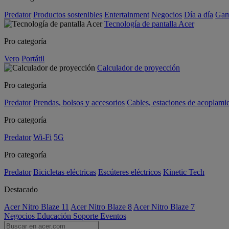
Predator
Productos sostenibles
Entertainment
Negocios
Día a día
Gam
Tecnología de pantalla Acer
Pro categoría
Vero
Portátil
Calculador de proyección
Pro categoría
Predator
Prendas, bolsos y accesorios
Cables, estaciones de acoplami
Pro categoría
Predator
Wi-Fi
5G
Pro categoría
Predator
Bicicletas eléctricas
Escúteres eléctricos
Kinetic Tech
Destacado
Acer Nitro Blaze 11
Acer Nitro Blaze 8
Acer Nitro Blaze 7
Negocios
Educación
Soporte
Eventos