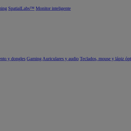
ing
SpatialLabs™
Monitor inteligente
ento y dongles
Gaming
Auriculares y audio
Teclados, mouse y lápiz ópt