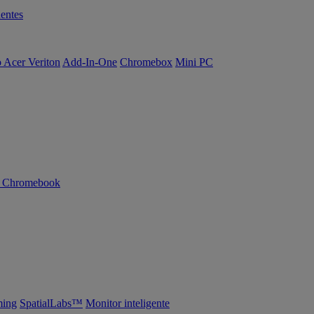
entes
o Acer Veriton
Add-In-One
Chromebox
Mini PC
n Chromebook
ing
SpatialLabs™
Monitor inteligente