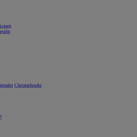
sesión
render
Chromebooks
™