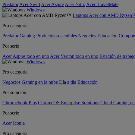
Predator
Acer Swift
Acer Aspire
Acer Nitro
Acer TravelMate
Windows
Laptops Acer con AMD Ryzen
Pro categoría
Predator
Gaming
Productos sostenibles
Negocios
Educación
Compon
Por serie
Acer Aspire todo en uno
Acer Veriton todo en uno
Estación de trabaj
Windows
Pro categoría
Negocios
Gaming en la nube
Día a día
Educación
Por solución
Chromebook Plus
ChromeOS Enterprise Solutions
Cloud Gaming o
Por serie
Acer Iconia
Pro categoría