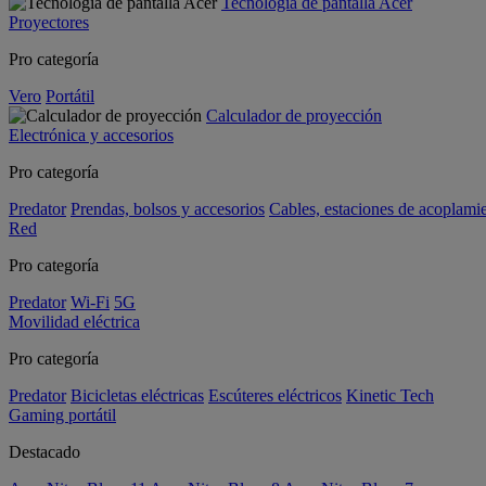
Tecnología de pantalla Acer
Proyectores
Pro categoría
Vero
Portátil
Calculador de proyección
Electrónica y accesorios
Pro categoría
Predator
Prendas, bolsos y accesorios
Cables, estaciones de acoplami
Red
Pro categoría
Predator
Wi-Fi
5G
Movilidad eléctrica
Pro categoría
Predator
Bicicletas eléctricas
Escúteres eléctricos
Kinetic Tech
Gaming portátil
Destacado