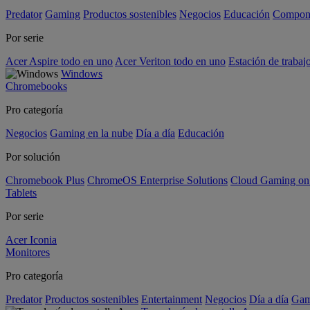
Predator
Gaming
Productos sostenibles
Negocios
Educación
Compon
Por serie
Acer Aspire todo en uno
Acer Veriton todo en uno
Estación de trabaj
Windows
Chromebooks
Pro categoría
Negocios
Gaming en la nube
Día a día
Educación
Por solución
Chromebook Plus
ChromeOS Enterprise Solutions
Cloud Gaming o
Tablets
Por serie
Acer Iconia
Monitores
Pro categoría
Predator
Productos sostenibles
Entertainment
Negocios
Día a día
Gam