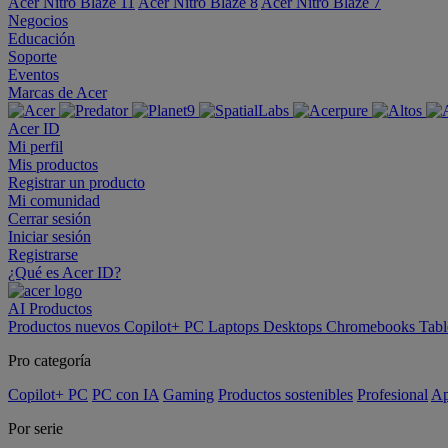
Acer Nitro Blaze 11
Acer Nitro Blaze 8
Acer Nitro Blaze 7
Negocios
Educación
Soporte
Eventos
Marcas de Acer
Acer ID
Mi perfil
Mis productos
Registrar un producto
Mi comunidad
Cerrar sesión
Iniciar sesión
Registrarse
¿Qué es Acer ID?
AI
Productos
Productos nuevos
Copilot+ PC
Laptops
Desktops
Chromebooks
Tabl
Pro categoría
Copilot+ PC
PC con IA
Gaming
Productos sostenibles
Profesional
Ap
Por serie